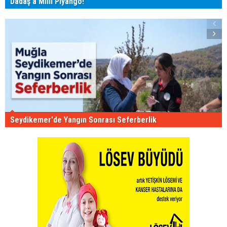
Dadaş'a Milli Piyango!
Seydikemer'de Yangın Sonrası Seferberlik