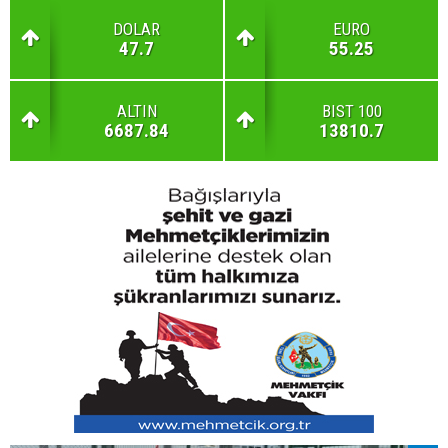
DOLAR
EURO
47.7
55.25
ALTIN
BIST 100
6687.84
13810.7