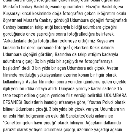
Mustafa Canbay Baskil ilçesinde görüntüledi. Elazığ’ın Baskil ilçesi
Kuşsarayı kırsal kesiminde doğa fotoğrafları çeken ilköğretim okulu
öğretmeni Mustafa Canbay gördüğü Udumbara çiçeğini fotoğrafladı.
Canbay basından takip etiği kadarıyla bildiği udumbara çiçeğini
gördüğünde önce şaşırdığını sonra fotoğrafladığını belirterek,
"Arkadaşlarla doğa fotoğrafları çekmeye gittiğimiz Kuşsarayı
kırsalında bir dere içersinde fotoğraf çekerken Kekik dalında
Udumbara çiçeğini gördüm, Basından da takip ettiğim kadarıyla
udumbara çiçeği üç bin yılda bir açtığıydı ve fotoğraflamaya
başladım" dedi. 3 bin yılda bir açan Udumbara adlı çiçek, Avatar
filminde mutluluğu yakalayanların üzerine konan bir figür olarak
kullanılmıştı. Avatar filminden sonra yeniden gündeme gelen çiçekle
ilgili yeni bir iddia ortaya atıldı. Dünyada şimdiye kadar sadece 15
tane tespit edilen çiçeğin yeniden filiz verdiği belirtildi. UDUMBARA
EFSANESİ Budistlerin inandığı efsaneye göre, ’Youtan Poluo’ olarak
bilinen Udumbara çiceği, 3 bin yılda bir çiçek veriyor. Udumbara’nın
en eski Hint bölgesinin en eski dili Sanskritçe’deki anlamı ise
"Cenetten gelen hayır çiçeği" olarak biliniyor. Ağaçların dallarında
parazit olarak yetişen Udumbara çiçeği, üzerinde yaşadığı ağacın