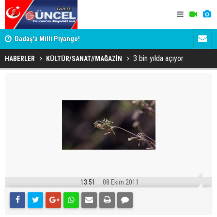
Dadaş'a Milli Piyango!
Dadaş'a Mil
3 bin yılda açıyor
HABERLER
KÜLTÜR/SANAT//MAĞAZİN
13:51
08 Ekim 2011