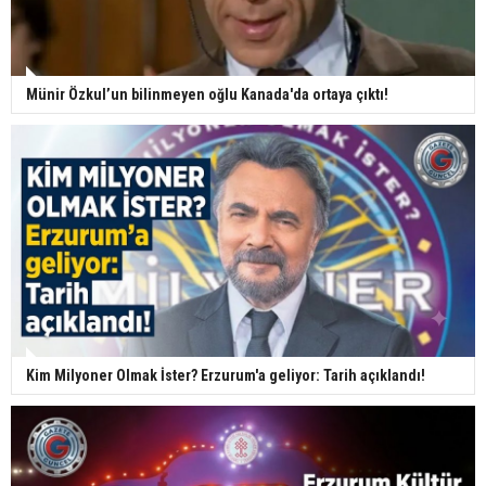
Münir Özkul’un bilinmeyen oğlu Kanada'da ortaya çıktı!
Kim Milyoner Olmak İster? Erzurum'a geliyor: Tarih açıklandı!