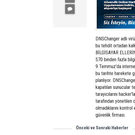
DNSChanger adlı virüs
bu tehdit ortadan ka
BİLGİSAYAR ELLERİND
570 binden fazla bilgi
9 Temmuz'da interneti
bu tarihte harekete 
planlıyor. DNSChanger
kapatılan sunucular t
tarayıcılarını hacker'l
tarafından yönetilen 
olmadıklarını kontrol 
güvenlik firması.
Önceki ve Sonraki Haberler