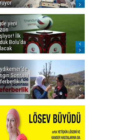
rüyor
gde yeni
Dadaş'a
zon
güvenoyu
şlıyor! İlk
dük Bolu'da
lacak
ydikemer'de
Muğla
ngın Sonrası
Büyükşehir
ferberlik
Tüm
İmkânlarıyla
Yangın
Sahasında