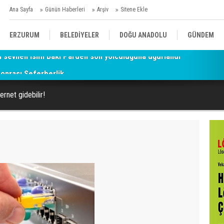
Ana Sayfa
Günün Haberleri
Arşiv
Sitene Ekle
ERZURUM
BELEDİYELER
DOĞU ANADOLU
GÜNDEM
onrası Seferberlik
SİYASET
AFAD/ SAVAŞ
SPOR
ernet gidebilir!
KÜLTÜR/SANAT//MAĞAZİN
BODRUM