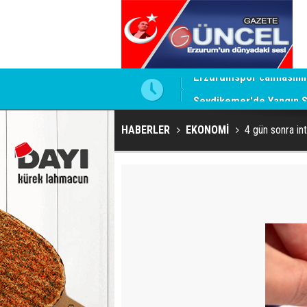
luğuna uğurlandı
Seydikemer'de Yangın S
HABERLER
EKONOMİ
4 gün sonra int