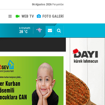
06 Ağustos 2026
Perşembe
WEB TV
FOTO GALERİ
Erzurum
Ertuğrul Özkök "Cumhurbaşkanına hakaret" suçundan 
28 °C