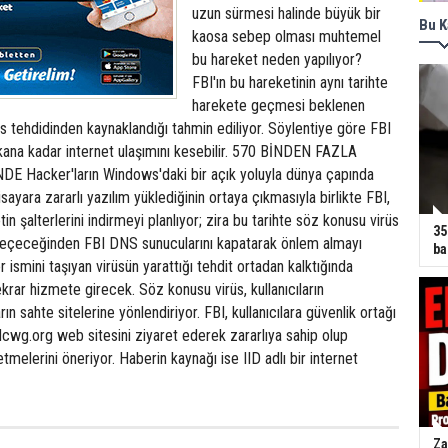
uzun sürmesi halinde büyük bir
Bu K
kaosa sebep olması muhtemel
bu hareket neden yapılıyor?
FBI'ın bu hareketinin aynı tarihte
harekete geçmesi beklenen
 tehdidinden kaynaklandığı tahmin ediliyor. Söylentiye göre FBI
lkana kadar internet ulaşımını kesebilir. 570 BİNDEN FAZLA
E Hacker'ların Windows'daki bir açık yoluyla dünya çapında
sayara zararlı yazılım yüklediğinin ortaya çıkmasıyla birlikte FBI,
n şalterlerini indirmeyi planlıyor; zira bu tarihte söz konusu virüs
35
geçeceğinden FBI DNS sunucularını kapatarak önlem almayı
ba
 ismini taşıyan virüsün yarattığı tehdit ortadan kalktığında
ekrar hizmete girecek. Söz konusu virüs, kullanıcıların
arın sahte sitelerine yönlendiriyor. FBI, kullanıcılara güvenlik ortağı
dcwg.org web sitesini ziyaret ederek zararlıya sahip olup
etmelerini öneriyor. Haberin kaynağı ise IID adlı bir internet
Za