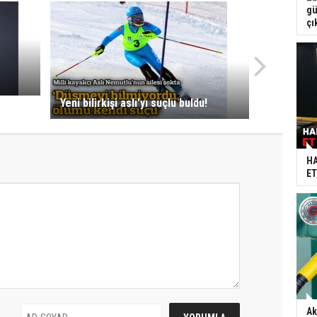
gü
çı
Yeni bilirkişi aslı'yı suçlu buldu!
HA
ET
Ak