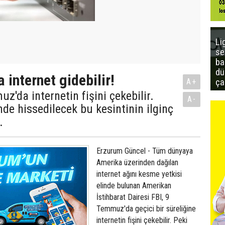
Li
se
ba
dü
 internet gidebilir!
ça
A+
z'da internetin fişini çekebilir.
A-
de hissedilecek bu kesintinin ilginç
.
Erzurum Güncel - Tüm dünyaya
Amerika üzerinden dağılan
internet ağını kesme yetkisi
elinde bulunan Amerikan
İstihbarat Dairesi FBI, 9
Temmuz'da geçici bir süreliğine
internetin fişini çekebilir. Peki