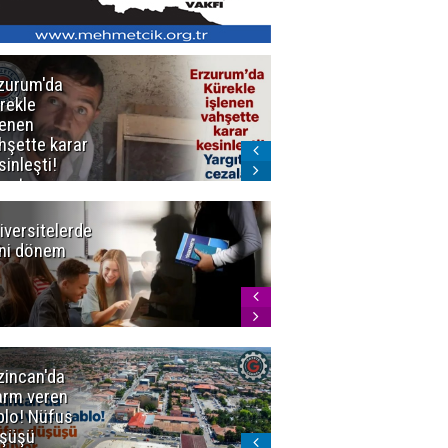
zurum'da
Erzurum dâhil
rekle
Çok Sayıda
lenen
İlde
hşette karar
Uyuşturucuya
sinleşti!
Darbe
rgıtay
zaları onadı
iversitelerde
Başkan
ni dönem
Sekmen'den
Tercih
Döneminde
Erzurum
Vurgusu
zincan'da
Meteoroloji
arm veren
uyardı!
blo! Nüfus
Doğu'ya yaz
şüşü
gelmeyecek