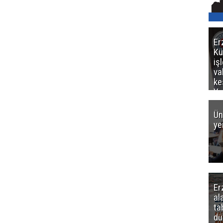
Er
Kü
iş
va
ke
Ya
ce
Ün
ye
Er
al
ta
dü