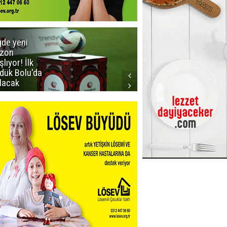
gde yeni
Dadaş'a
zon
güvenoyu
şlıyor! İlk
dük Bolu'da
lacak