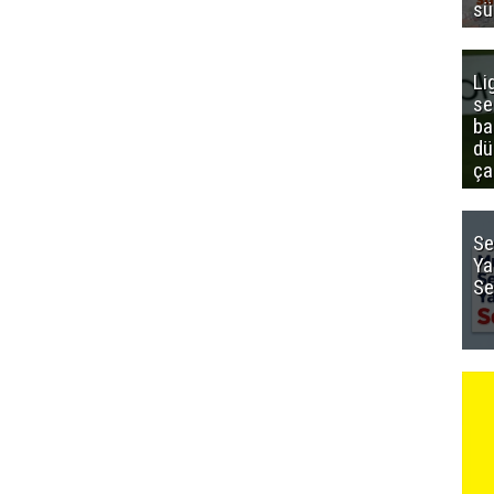
sü
Li
se
ba
dü
ça
Se
Ya
Se