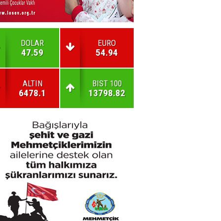
DOLAR
EURO
47.59
54.94
ALTIN
BIST 100
6478.1
13798.82