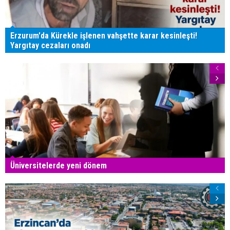
Erzurum'da Kürekle işlenen vahşette karar kesinleşti!
Yargıtay cezaları onadı
Üniversitelerde yeni dönem