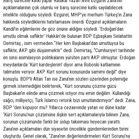
Barış sürecine katkı yapar Radikal Yazarı Avni Özgürel Zana’nın
açıklamalarının çok olumlu ve barış sürecine katkı sayılabilecek
nitelikte olduğunu söyledi. Özgürel, MHP’ye merhum Türkeş’in Zana
hakkında söylediklerini hatırlamasını önerdi. Özgürel açıklamaların
Kandil’in eğilimlerini de göz önüne aldığını söyledi. ‘Erdoğan’dan
umutlu olmak saflıktır’ Hakkâri’de bulunan BDP Eşbaşkanı Selahattin
Demirtaş , isim vermeden “Her kim Başbakan’dan umutluysa bu
saflıktır, AKP gibi düşünmektir” dedi. Demirtaş, “Cumhuriyet tarihinde
en sinsi asimilasyon politikalarını yürüten parti AKP olmuştur. Erdoğan
meydanlarda ’Kürt kardeşlerim’ diyor ama Roboski katliamının
talimatını veriyor. AKP Kürt sorunu konusunda samimi değil” diye
konuştu. BDP’li Altan Tan ise Zana’nın sözleri üzerinden polemiğe
girmek istemediğini belirterek, “Kürt sorununu çözme gücü
Başbakan’ın elinde ama çözmek istiyor mu emin değilim. Kullandığı
sağcı, milliyetçi, Türk İslamcı retorik bizi umutlandırmıyor” dedi. Zana,
BDP ’den kopuyor mu? Yıllarca cezaevinde yatan ve düne kadar
‘Kürt Sorunu’nun çözümüne ilişkin sert açıklamalarıyla bilinen Zana,
sorunun çözümünde farklı bir üslup takınması heyecan yarattı.
Zana’nın açıklamaları dün siyasetin öncelikle gündemlerinden birini
oluşturdu. Genel olarak, “Zana’nın değerlendirmeleri Kürt Sorunu’na