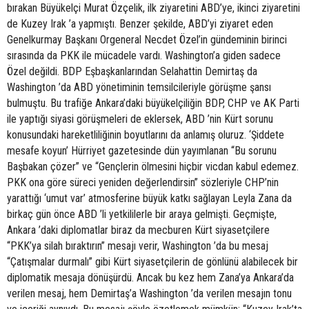
bırakan Büyükelçi Murat Özçelik, ilk ziyaretini ABD’ye, ikinci ziyaretini
de Kuzey Irak ’a yapmıştı. Benzer şekilde, ABD’yi ziyaret eden
Genelkurmay Başkanı Orgeneral Necdet Özel’in gündeminin birinci
sırasında da PKK ile mücadele vardı. Washington’a giden sadece
Özel değildi. BDP Eşbaşkanlarından Selahattin Demirtaş da
Washington ’da ABD yönetiminin temsilcileriyle görüşme şansı
bulmuştu. Bu trafiğe Ankara’daki büyükelçiliğin BDP, CHP ve AK Parti
ile yaptığı siyasi görüşmeleri de eklersek, ABD ’nin Kürt sorunu
konusundaki hareketliliğinin boyutlarını da anlamış oluruz. ‘Şiddete
mesafe koyun’ Hürriyet gazetesinde dün yayımlanan “Bu sorunu
Başbakan çözer” ve “Gençlerin ölmesini hiçbir vicdan kabul edemez.
PKK ona göre süreci yeniden değerlendirsin” sözleriyle CHP’nin
yarattığı ‘umut var’ atmosferine büyük katkı sağlayan Leyla Zana da
birkaç gün önce ABD ’li yetkililerle bir araya gelmişti. Geçmişte,
Ankara ’daki diplomatlar biraz da mecburen Kürt siyasetçilere
“PKK’ya silah bıraktırın” mesajı verir, Washington ’da bu mesaj
“Çatışmalar durmalı” gibi Kürt siyasetçilerin de gönlünü alabilecek bir
diplomatik mesaja dönüşürdü. Ancak bu kez hem Zana’ya Ankara’da
verilen mesaj, hem Demirtaş’a Washington ’da verilen mesajın tonu