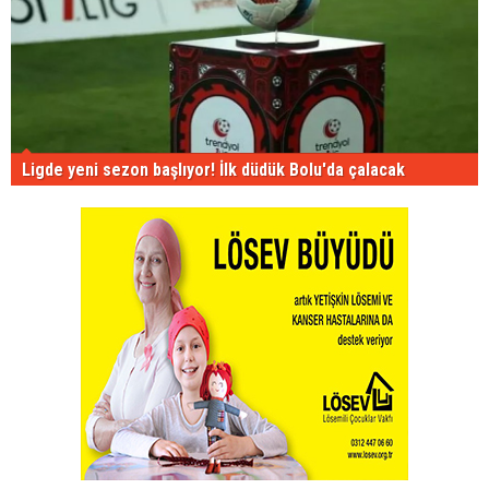
Ligde yeni sezon başlıyor! İlk düdük Bolu'da çalacak