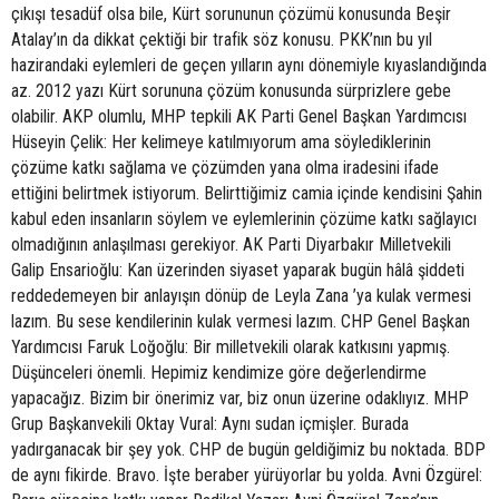
çıkışı tesadüf olsa bile, Kürt sorununun çözümü konusunda Beşir
Atalay’ın da dikkat çektiği bir trafik söz konusu. PKK’nın bu yıl
hazirandaki eylemleri de geçen yılların aynı dönemiyle kıyaslandığında
az. 2012 yazı Kürt sorununa çözüm konusunda sürprizlere gebe
olabilir. AKP olumlu, MHP tepkili AK Parti Genel Başkan Yardımcısı
Hüseyin Çelik: Her kelimeye katılmıyorum ama söylediklerinin
çözüme katkı sağlama ve çözümden yana olma iradesini ifade
ettiğini belirtmek istiyorum. Belirttiğimiz camia içinde kendisini Şahin
kabul eden insanların söylem ve eylemlerinin çözüme katkı sağlayıcı
olmadığının anlaşılması gerekiyor. AK Parti Diyarbakır Milletvekili
Galip Ensarioğlu: Kan üzerinden siyaset yaparak bugün hâlâ şiddeti
reddedemeyen bir anlayışın dönüp de Leyla Zana ’ya kulak vermesi
lazım. Bu sese kendilerinin kulak vermesi lazım. CHP Genel Başkan
Yardımcısı Faruk Loğoğlu: Bir milletvekili olarak katkısını yapmış.
Düşünceleri önemli. Hepimiz kendimize göre değerlendirme
yapacağız. Bizim bir önerimiz var, biz onun üzerine odaklıyız. MHP
Grup Başkanvekili Oktay Vural: Aynı sudan içmişler. Burada
yadırganacak bir şey yok. CHP de bugün geldiğimiz bu noktada. BDP
de aynı fikirde. Bravo. İşte beraber yürüyorlar bu yolda. Avni Özgürel: