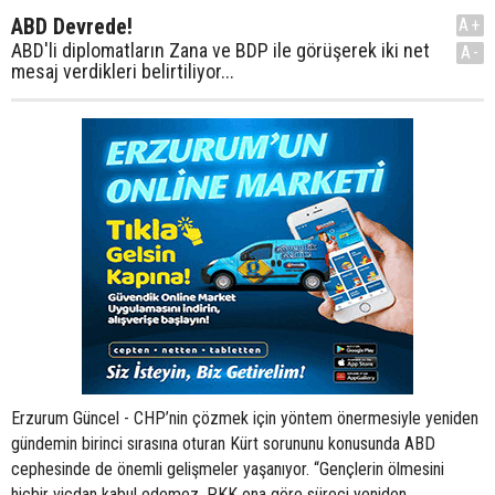
ABD Devrede!
A+
ABD'li diplomatların Zana ve BDP ile görüşerek iki net
A-
mesaj verdikleri belirtiliyor...
Erzurum Güncel - CHP’nin çözmek için yöntem önermesiyle yeniden
gündemin birinci sırasına oturan Kürt sorununu konusunda ABD
cephesinde de önemli gelişmeler yaşanıyor. “Gençlerin ölmesini
hiçbir vicdan kabul edemez. PKK ona göre süreci yeniden