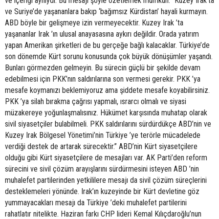
ve içeriği aynıydı. Bu mesajı şöyle özetlemek mümkün: “Kuzey Irak’ta
ve Suriye’de yaşananlara bakıp ‘bağımsız Kürdistan’ hayali kurmayın.
ABD böyle bir gelişmeye izin vermeyecektir. Kuzey Irak ’ta
yaşananlar Irak ’ın ulusal anayasasına aykırı değildir. Orada yatırım
yapan Amerikan şirketleri de bu gerçeğe bağlı kalacaklar. Türkiye’de
son dönemde Kürt sorunu konusunda çok büyük dönüşümler yaşandı.
Bunları görmezden gelmeyin. Bu sürecin güçlü bir şekilde devam
edebilmesi için PKK’nın saldırılarına son vermesi gerekir. PKK ’ya
mesafe koymanızı beklemiyoruz ama şiddete mesafe koyabilirsiniz.
PKK ’ya silah bırakma çağrısı yapmalı, ısrarcı olmalı ve siyasi
müzakereye yoğunlaşmalısınız. Hükümet karşısında muhatap olarak
sivil siyasetçiler bulabilmeli. PKK saldırılarını sürdürdükçe ABD’nin ve
Kuzey Irak Bölgesel Yönetimi’nin Türkiye ’ye terörle mücadelede
verdiği destek de artarak sürecektir.” ABD’nin Kürt siyasetçilere
olduğu gibi Kürt siyasetçilere de mesajları var. AK Parti’den reform
sürecini ve sivil çözüm arayışlarını sürdürmesini isteyen ABD ’nin
muhalefet partilerinden yetkililere mesajı da sivil çözüm süreçlerini
desteklemeleri yönünde. Irak’ın kuzeyinde bir Kürt devletine göz
yummayacakları mesajı da Türkiye ’deki muhalefet partilerini
rahatlatır nitelikte. Haziran farkı CHP lideri Kemal Kılıçdaroğlu’nun