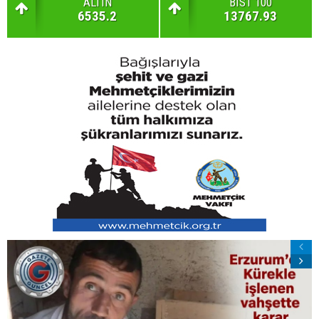
ALTIN
BIST 100
6535.2
13767.93