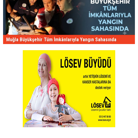
Muğla Büyükşehir Tüm İmkânlarıyla Yangın Sahasında