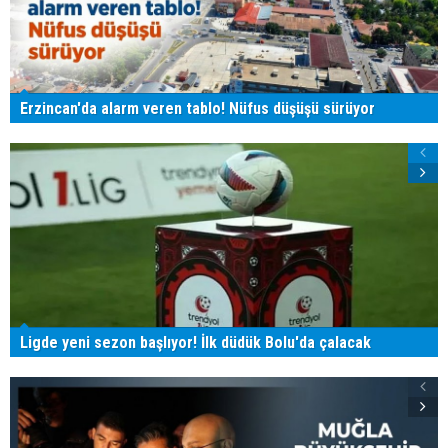
Erzincan'da alarm veren tablo! Nüfus düşüşü sürüyor
Ligde yeni sezon başlıyor! İlk düdük Bolu'da çalacak