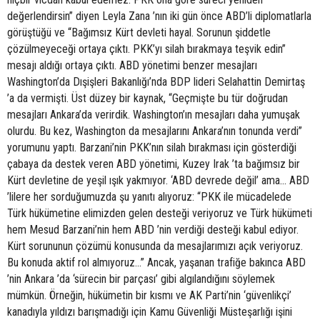
değerlendirsin” diyen Leyla Zana ’nın iki gün önce ABD’li diplomatlarla
görüştüğü ve “Bağımsız Kürt devleti hayal. Sorunun şiddetle
çözülmeyeceği ortaya çıktı. PKK’yı silah bırakmaya teşvik edin”
mesajı aldığı ortaya çıktı. ABD yönetimi benzer mesajları
Washington’da Dışişleri Bakanlığı’nda BDP lideri Selahattin Demirtaş
’a da vermişti. Üst düzey bir kaynak, “Geçmişte bu tür doğrudan
mesajları Ankara’da verirdik. Washington’ın mesajları daha yumuşak
olurdu. Bu kez, Washington da mesajlarını Ankara’nın tonunda verdi”
yorumunu yaptı. Barzani’nin PKK’nın silah bırakması için gösterdiği
çabaya da destek veren ABD yönetimi, Kuzey Irak ’ta bağımsız bir
Kürt devletine de yeşil ışık yakmıyor. ‘ABD devrede değil’ ama... ABD
’lilere her sorduğumuzda şu yanıtı alıyoruz: “PKK ile mücadelede
Türk hükümetine elimizden gelen desteği veriyoruz ve Türk hükümeti
hem Mesud Barzani’nin hem ABD ’nin verdiği desteği kabul ediyor.
Kürt sorununun çözümü konusunda da mesajlarımızı açık veriyoruz.
Bu konuda aktif rol almıyoruz...” Ancak, yaşanan trafiğe bakınca ABD
’nin Ankara ’da ‘sürecin bir parçası’ gibi algılandığını söylemek
mümkün. Örneğin, hükümetin bir kısmı ve AK Parti’nin ‘güvenlikçi’
kanadıyla yıldızı barışmadığı için Kamu Güvenliği Müsteşarlığı işini