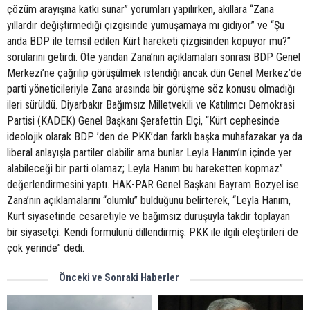
çözüm arayışına katkı sunar” yorumları yapılırken, akıllara “Zana
yıllardır değiştirmediği çizgisinde yumuşamaya mı gidiyor” ve “Şu
anda BDP ile temsil edilen Kürt hareketi çizgisinden kopuyor mu?”
sorularını getirdi. Öte yandan Zana’nın açıklamaları sonrası BDP Genel
Merkezi’ne çağrılıp görüşülmek istendiği ancak dün Genel Merkez’de
parti yöneticileriyle Zana arasında bir görüşme söz konusu olmadığı
ileri sürüldü. Diyarbakır Bağımsız Milletvekili ve Katılımcı Demokrasi
Partisi (KADEK) Genel Başkanı Şerafettin Elçi, “Kürt cephesinde
ideolojik olarak BDP ’den de PKK’dan farklı başka muhafazakar ya da
liberal anlayışla partiler olabilir ama bunlar Leyla Hanım’ın içinde yer
alabileceği bir parti olamaz; Leyla Hanım bu hareketten kopmaz”
değerlendirmesini yaptı. HAK-PAR Genel Başkanı Bayram Bozyel ise
Zana’nın açıklamalarını “olumlu” bulduğunu belirterek, “Leyla Hanım,
Kürt siyasetinde cesaretiyle ve bağımsız duruşuyla takdir toplayan
bir siyasetçi. Kendi formülünü dillendirmiş. PKK ile ilgili eleştirileri de
çok yerinde” dedi.
Önceki ve Sonraki Haberler