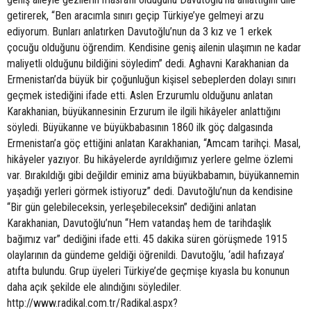
getirerek, “Ben aracımla sınırı geçip Türkiye’ye gelmeyi arzu
ediyorum. Bunları anlatırken Davutoğlu’nun da 3 kız ve 1 erkek
çocuğu olduğunu öğrendim. Kendisine geniş ailenin ulaşımın ne kadar
maliyetli olduğunu bildiğini söyledim” dedi. Aghavni Karakhanian da
Ermenistan’da büyük bir çoğunluğun kişisel sebeplerden dolayı sınırı
geçmek istediğini ifade etti. Aslen Erzurumlu olduğunu anlatan
Karakhanian, büyükannesinin Erzurum ile ilgili hikâyeler anlattığını
söyledi. Büyükanne ve büyükbabasının 1860 ilk göç dalgasında
Ermenistan’a göç ettiğini anlatan Karakhanian, “Amcam tarihçi. Masal,
hikâyeler yazıyor. Bu hikâyelerde ayrıldığımız yerlere gelme özlemi
var. Bırakıldığı gibi değildir eminiz ama büyükbabamın, büyükannemin
yaşadığı yerleri görmek istiyoruz” dedi. Davutoğlu’nun da kendisine
“Bir gün gelebileceksin, yerleşebileceksin” dediğini anlatan
Karakhanian, Davutoğlu’nun “Hem vatandaş hem de tarihdaşlık
bağımız var” dediğini ifade etti. 45 dakika süren görüşmede 1915
olaylarının da gündeme geldiği öğrenildi. Davutoğlu, ‘adil hafızaya’
atıfta bulundu. Grup üyeleri Türkiye’de geçmişe kıyasla bu konunun
daha açık şekilde ele alındığını söylediler.
http://www.radikal.com.tr/Radikal.aspx?