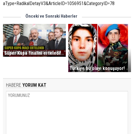
aType=RadikalDetayV3&ArticleID=1056951&CategoryID=78
Önceki ve Sonraki Haberler
Süper Kupa finalini erteledi!
Türkiye bu olayı konuşuyor!
HABERE
YORUM KAT