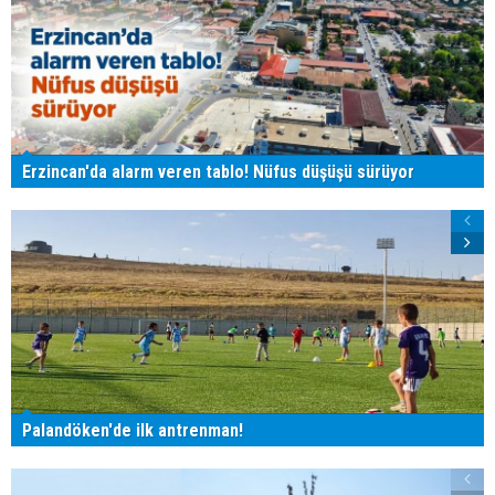
Erzincan'da alarm veren tablo! Nüfus düşüşü sürüyor
Palandöken'de ilk antrenman!