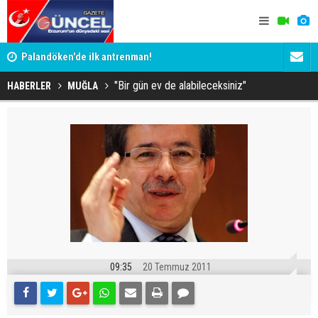
Palandöken'de ilk antrenman!
Kaptan Yum
"Bir gün ev de alabileceksiniz"
HABERLER
MUĞLA
09:35
20 Temmuz 2011