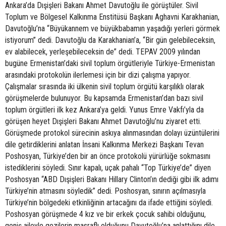
Ankara’da Dışişleri Bakanı Ahmet Davutoğlu ile görüştüler. Sivil
Toplum ve Bölgesel Kalkınma Enstitüsü Başkanı Aghavni Karakhanian,
Davutoğlu’na “Büyükannem ve büyükbabamın yaşadığı yerleri görmek
istiyorum” dedi. Davutoğlu da Karakhanian’a, “Bir gün gelebileceksin,
ev alabilecek, yerleşebileceksin de” dedi. TEPAV 2009 yılından
bugüne Ermenistan’daki sivil toplum örgütleriyle Türkiye-Ermenistan
arasındaki protokolün ilerlemesi için bir dizi çalışma yapıyor.
Çalışmalar sırasında iki ülkenin sivil toplum örgütü karşılıklı olarak
görüşmelerde bulunuyor. Bu kapsamda Ermenistan’dan bazı sivil
toplum örgütleri ilk kez Ankara’ya geldi. Yunus Emre Vakfı’yla da
görüşen heyet Dışişleri Bakanı Ahmet Davutoğlu’nu ziyaret etti.
Görüşmede protokol sürecinin askıya alınmasından dolayı üzüntülerini
dile getirdiklerini anlatan İnsani Kalkınma Merkezi Başkanı Tevan
Poshosyan, Türkiye’den bir an önce protokolü yürürlüğe sokmasını
istediklerini söyledi. Sınır kapalı, uçak pahalı “Top Türkiye’de” diyen
Poshosyan “ABD Dışişleri Bakanı Hillary Clinton’ın dediği gibi ilk adımı
Türkiye’nin atmasını söyledik” dedi. Poshosyan, sınırın açılmasıyla
Türkiye’nin bölgedeki etkinliğinin artacağını da ifade ettiğini söyledi.
Poshosyan görüşmede 4 kız ve bir erkek çocuk sahibi olduğunu,
geniş aileyle gezilerin masraflı olduğunu Davutoğlu’na anlattığını dile