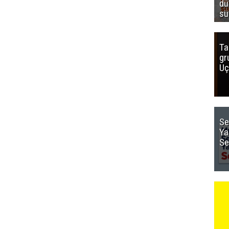
dü
sü
Ta
gr
Uç
Se
Ya
Se