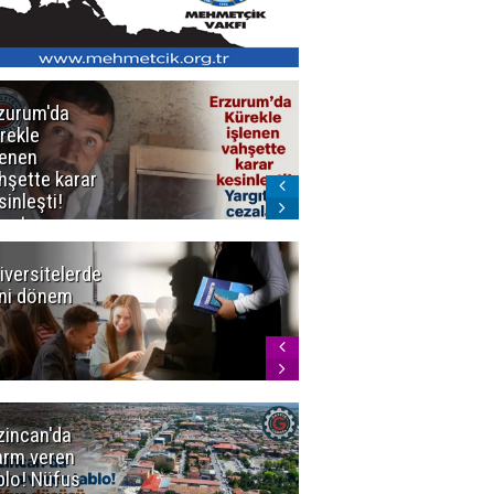
zurum'da
Erzurum dâhil
rekle
Çok Sayıda
lenen
İlde
hşette karar
Uyuşturucuya
sinleşti!
Darbe
rgıtay
zaları onadı
iversitelerde
Başkan
ni dönem
Sekmen'den
Tercih
Döneminde
Erzurum
Vurgusu
zincan'da
Meteoroloji
arm veren
uyardı!
blo! Nüfus
Doğu'ya yaz