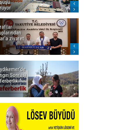
şüşü
gelmeyecek
rüyor
raftar
Ligde yeni
uplarından
sezon
ar'a ziyaret
başlıyor! İlk
düdük Bolu'da
çalacak
ydikemer'de
Muğla
ngın Sonrası
Büyükşehir
ferberlik
Tüm
İmkânlarıyla
Yangın
Sahasında