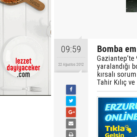
Bomba emr
09:59
Gaziantep’te 
yaralandığı b
22 Ağustos 2012
kırsalı soru
Tahir Kılıç ve