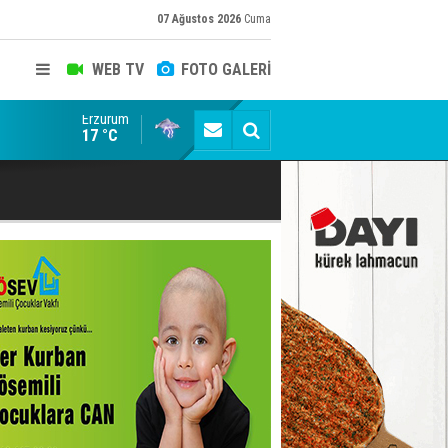
07 Ağustos 2026
Cuma
WEB TV
FOTO GALERİ
Erzurum
Siyaset-Sermaye Çizgisinde Haklılığın Resmi: Selami Al
17 °C