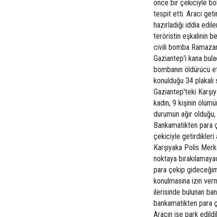
önce bir çekiciyle bö
tespit etti. Aracı ge
hazırladığı iddia edil
teröristin eşkalinin b
civili bomba Ramazan 
Gaziantep'i kana bulad
bombanın öldürücü etk
konulduğu 34 plakalı 
Gaziantep'teki Karşıy
kadın, 9 kişinin ölüm
durumun ağır olduğu, 
Bankamatikten para ç
çekiciyle getirdikler
Karşıyaka Polis Merke
noktaya bırakılamayac
para çekip gideceğim"
konulmasına izin ver
ilerisinde bulunan ba
bankamatikten para çek
Aracın ise park edildi