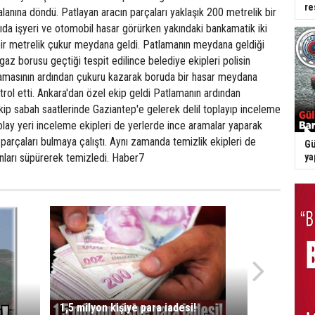
re
lanına döndü. Patlayan aracın parçaları yaklaşık 200 metrelik bir
yıda işyeri ve otomobil hasar görürken yakındaki bankamatik iki
ir metrelik çukur meydana geldi. Patlamanın meydana geldiği
gaz borusu geçtiği tespit edilince belediye ekipleri polisin
masının ardından çukuru kazarak boruda bir hasar meydana
trol etti. Ankara'dan özel ekip geldi Patlamanın ardından
kip sabah saatlerinde Gaziantep'e gelerek delil toplayıp inceleme
lay yeri inceleme ekipleri de yerlerde ince aramalar yaparak
arçaları bulmaya çalıştı. Aynı zamanda temizlik ekipleri de
Gü
nları süpürerek temizledi. Haber7
ya
1,5 milyon kişiye para iadesi!