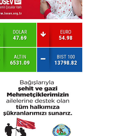
DOLAR
EURO
47.69
54.98
ALTIN
BIST 100
6531.09
13798.82