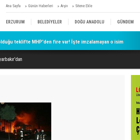
Ana Sayfa
Günün Haberleri
Arşiv
Sitene Ekle
ERZURUM
BELEDİYELER
DOĞU ANADOLU
GÜNDEM
 olduğu teklifte MHP'den fire var! İşte imzalamayan o isim
SİYASET
AFAD/ SAVAŞ
SPOR
arbakır'dan
KÜLTÜR/SANAT//MAĞAZİN
BODRUM