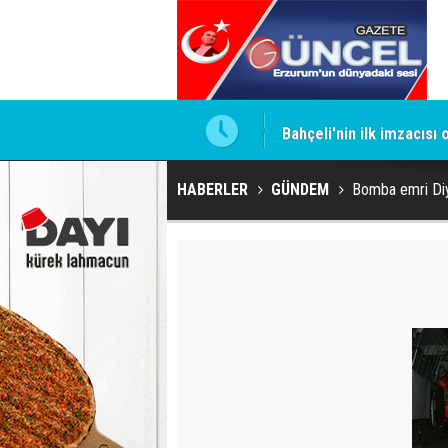
ntrol altında
Bahçeli'nin ilk imzacısı
HABERLER
GÜNDEM
Bomba emri Diy