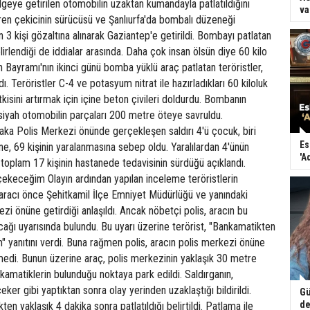
lgeye getirilen otomobilin uzaktan kumandayla patlatıldığını
va
tiren çekicinin sürücüsü ve Şanlıurfa'da bombalı düzeneği
en 3 kişi gözaltına alınarak Gaziantep'e getirildi. Bombayı patlatan
elirlendiği de iddialar arasında. Daha çok insan ölsün diye 60 kilo
Bayramı'nın ikinci günü bomba yüklü araç patlatan teröristler,
ı. Teröristler C-4 ve potasyum nitrat ile hazırladıkları 60 kiloluk
isini artırmak için içine beton çivileri doldurdu. Bombanın
siyah otomobilin parçaları 200 metre öteye savruldu.
aka Polis Merkezi önünde gerçekleşen saldırı 4'ü çocuk, biri
Es
üne, 69 kişinin yaralanmasına sebep oldu. Yaralılardan 4'ünün
'A
toplam 17 kişinin hastanede tedavisinin sürdüğü açıklandı.
ekeceğim Olayın ardından yapılan inceleme teröristlerin
i aracı önce Şehitkamil İlçe Emniyet Müdürlüğü ve yanındaki
zi önüne getirdiği anlaşıldı. Ancak nöbetçi polis, aracın bu
ağı uyarısında bulundu. Bu uyarı üzerine terörist, "Bankamatikten
 yanıtını verdi. Buna rağmen polis, aracın polis merkezi önüne
medi. Bunun üzerine araç, polis merkezinin yaklaşık 30 metre
nkamatiklerin bulunduğu noktaya park edildi. Saldırganın,
er gibi yaptıktan sonra olay yerinden uzaklaştığı bildirildi.
Gü
de
kten yaklaşık 4 dakika sonra patlatıldığı belirtildi. Patlama ile