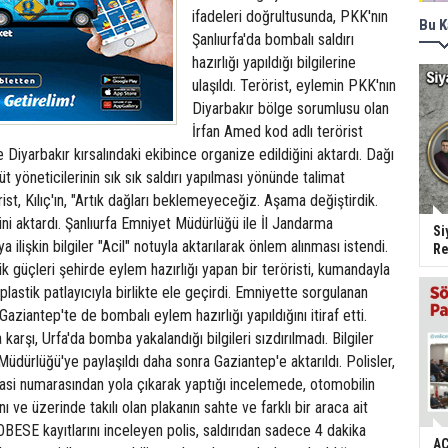
ifadeleri doğrultusunda, PKK'nın
Bu K
Şanlıurfa'da bombalı saldırı
hazırlığı yapıldığı bilgilerine
ulaşıldı. Terörist, eylemin PKK'nın
Diyarbakır bölge sorumlusu olan
İrfan Amed kod adlı terörist
 Diyarbakır kırsalındaki ekibince organize edildiğini aktardı. Dağı
yöneticilerinin sık sık saldırı yapılması yönünde talimat
rist, Kılıç'ın, "Artık dağları beklemeyeceğiz. Aşama değiştirdik.
ini aktardı. Şanlıurfa Emniyet Müdürlüğü ile İl Jandarma
Si
a ilişkin bilgiler "Acil" notuyla aktarılarak önlem alınması istendi.
Re
k güçleri şehirde eylem hazırlığı yapan bir teröristi, kumandayla
 plastik patlayıcıyla birlikte ele geçirdi. Emniyette sorgulanan
 Gaziantep'te de bombalı eylem hazırlığı yapıldığını itiraf etti.
na karşı, Urfa'da bomba yakalandığı bilgileri sızdırılmadı. Bilgiler
dürlüğü'ye paylaşıldı daha sonra Gaziantep'e aktarıldı. Polisler,
asi numarasından yola çıkarak yaptığı incelemede, otomobilin
nı ve üzerinde takılı olan plakanın sahte ve farklı bir araca ait
OBESE kayıtlarını inceleyen polis, saldırıdan sadece 4 dakika
AC