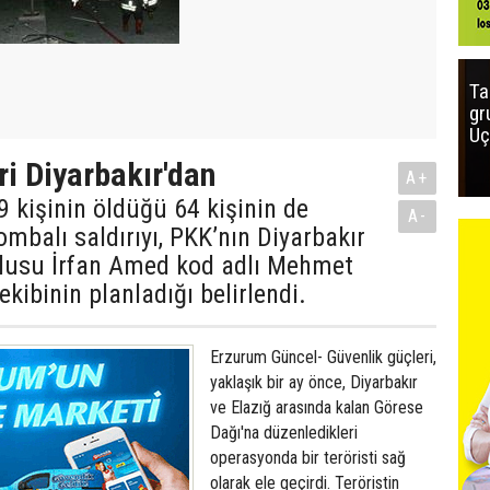
Ta
gr
Uç
i Diyarbakır'dan
A+
9 kişinin öldüğü 64 kişinin de
A-
ombalı saldırıyı, PKK’nın Diyarbakır
mlusu İrfan Amed kod adlı Mehmet
 ekibinin planladığı belirlendi.
Erzurum Güncel- Güvenlik güçleri,
yaklaşık bir ay önce, Diyarbakır
ve Elazığ arasında kalan Görese
Dağı'na düzenledikleri
operasyonda bir teröristi sağ
olarak ele geçirdi. Teröristin