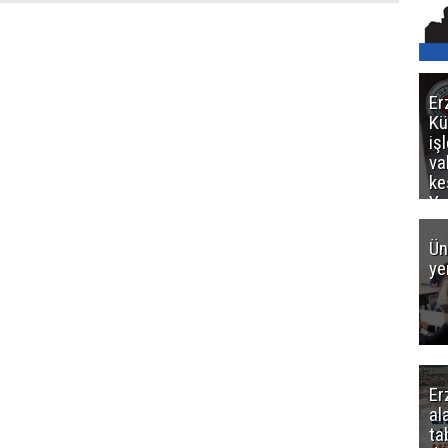
Er
Kü
iş
va
ke
Ya
ce
Ün
ye
Er
al
ta