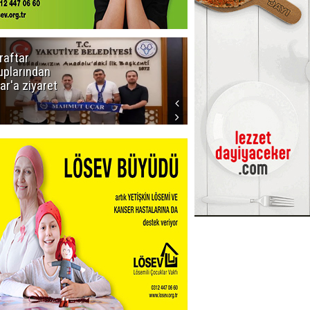
raftar
Ligde yeni
uplarından
sezon
ar'a ziyaret
başlıyor! İlk
düdük Bolu'da
çalacak