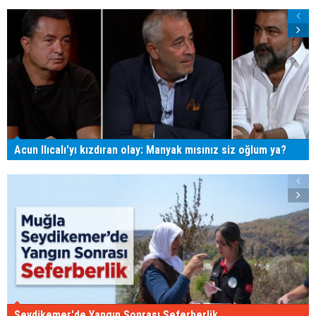
Acun Ilıcalı'yı kızdıran olay: Manyak mısınız siz oğlum ya?
Seydikemer'de Yangın Sonrası Seferberlik