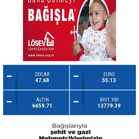
DOLAR
EURO
47.68
55.13
ALTIN
BIST 100
6659.71
13779.39