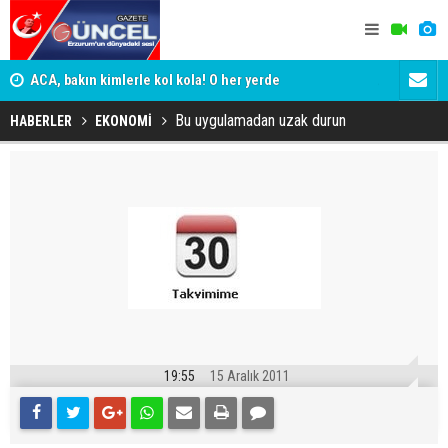
yor
ACA, bakın kimlerle kol kola! O her yerde
ADALET BAK
KİM KORU
Bu uygulamadan uzak durun
HABERLER
EKONOMİ
19:55
15 Aralık 2011