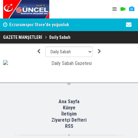
Erzurumspor Store'de yoğunluk
Adalet Bak
Böyle bir 
GAZETE MANŞETLERİ
Daily Sabah
Ana Sayfa
Künye
İletişim
Ziyaretçi Defteri
RSS