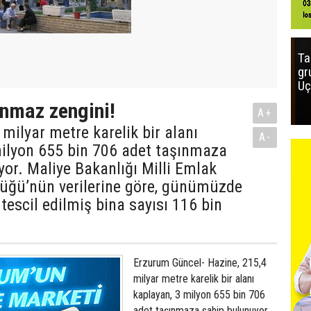
Ta
gr
Uç
ınmaz zengini!
A+
 milyar metre karelik bir alanı
A-
milyon 655 bin 706 adet taşınmaza
or. Maliye Bakanlığı Milli Emlak
üğü’nün verilerine göre, günümüzde
tescil edilmiş bina sayısı 116 bin
Erzurum Güncel- Hazine, 215,4
milyar metre karelik bir alanı
kaplayan, 3 milyon 655 bin 706
adet taşınmaza sahip bulunuyor.