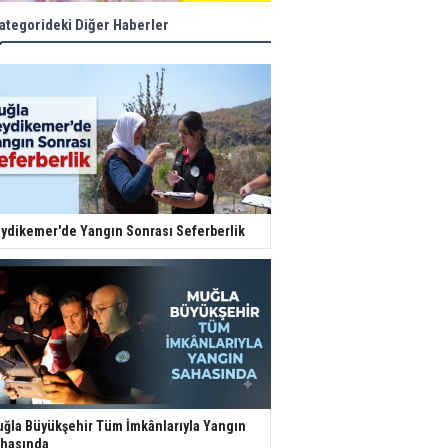
ategorideki Diğer Haberler
ydikemer'de Yangın Sonrası Seferberlik
ğla Büyükşehir Tüm İmkânlarıyla Yangın
hasında