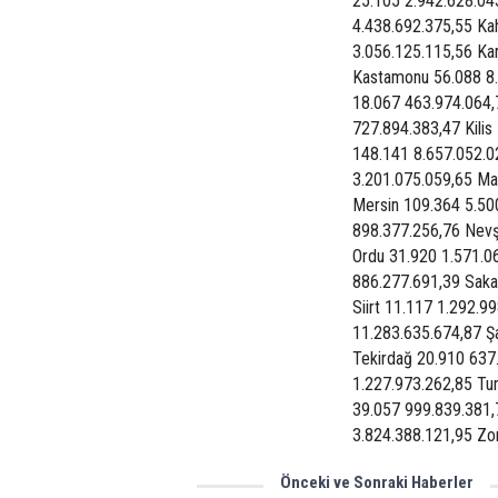
25.105 2.942.628.043
4.438.692.375,55 Ka
3.056.125.115,56 Ka
Kastamonu 56.088 8.
18.067 463.974.064,7
727.894.383,47 Kilis
148.141 8.657.052.0
3.201.075.059,65 Ma
Mersin 109.364 5.50
898.377.256,76 Nevş
Ordu 31.920 1.571.0
886.277.691,39 Saka
Siirt 11.117 1.292.9
11.283.635.674,87 Şa
Tekirdağ 20.910 637
1.227.973.262,85 Tu
39.057 999.839.381,
3.824.388.121,95 Zo
Önceki ve Sonraki Haberler