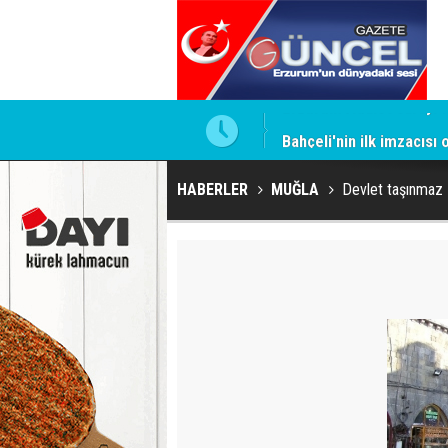
ntrol altında
Bahçeli'nin ilk imzacısı
HABERLER
MUĞLA
Devlet taşınmaz 