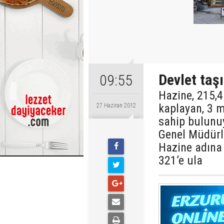
Devlet taş
09:55
Hazine, 215,4
kaplayan, 3 
27 Haziran 2012
sahip bulunuy
Genel Müdürl
Hazine adına 
321’e ula