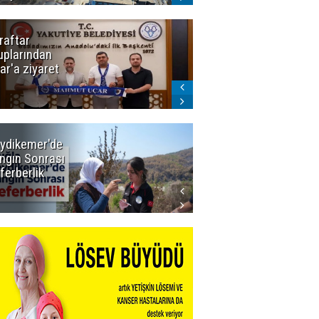
raftar
Ligde yeni
uplarından
sezon
ar'a ziyaret
başlıyor! İlk
düdük Bolu'da
çalacak
ydikemer'de
Muğla
ngın Sonrası
Büyükşehir
ferberlik
Tüm
İmkânlarıyla
Yangın
Sahasında