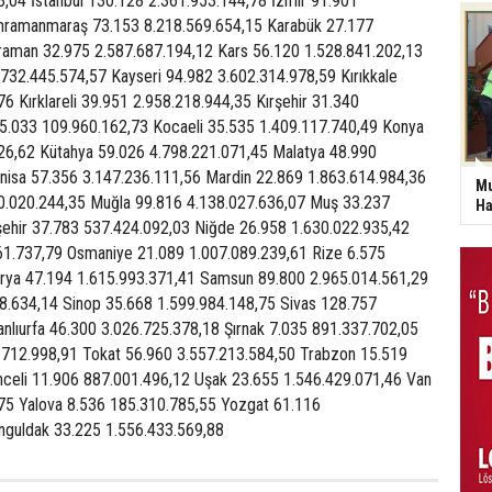
,04 İstanbul 130.128 2.361.953.144,78 İzmir 91.901
hramanmaraş 73.153 8.218.569.654,15 Karabük 27.177
raman 32.975 2.587.687.194,12 Kars 56.120 1.528.841.202,13
732.445.574,57 Kayseri 94.982 3.602.314.978,59 Kırıkkale
6 Kırklareli 39.951 2.958.218.944,35 Kırşehir 31.340
 5.033 109.960.162,73 Kocaeli 35.535 1.409.117.740,49 Konya
26,62 Kütahya 59.026 4.798.221.071,45 Malatya 48.990
nisa 57.356 3.147.236.111,56 Mardin 22.869 1.863.614.984,36
Mu
0.020.244,35 Muğla 99.816 4.138.027.636,07 Muş 33.237
Ha
ehir 37.783 537.424.092,03 Niğde 26.958 1.630.022.935,42
61.737,79 Osmaniye 21.089 1.007.089.239,61 Rize 6.575
rya 47.194 1.615.993.371,41 Samsun 89.800 2.965.014.561,29
98.634,14 Sinop 35.668 1.599.984.148,75 Sivas 128.757
nlıurfa 46.300 3.026.725.378,18 Şırnak 7.035 891.337.702,05
.712.998,91 Tokat 56.960 3.557.213.584,50 Trabzon 15.519
nceli 11.906 887.001.496,12 Uşak 23.655 1.546.429.071,46 Van
75 Yalova 8.536 185.310.785,55 Yozgat 61.116
nguldak 33.225 1.556.433.569,88