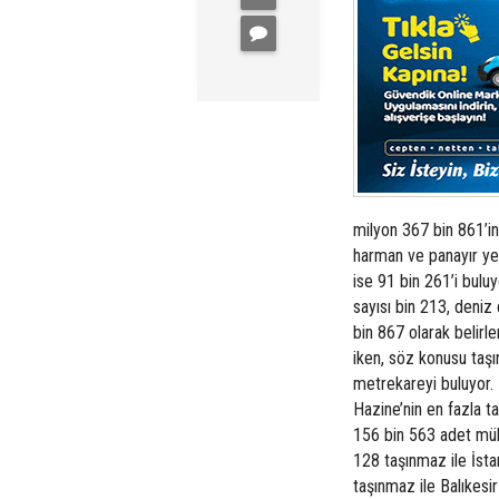
milyon 367 bin 861’ini
harman ve panayır yer
ise 91 bin 261’i buluy
sayısı bin 213, deniz d
bin 867 olarak belirle
iken, söz konusu taş
metrekareyi buluyor. 
Hazine’nin en fazla ta
156 bin 563 adet mülk
128 taşınmaz ile İsta
taşınmaz ile Balıkesir