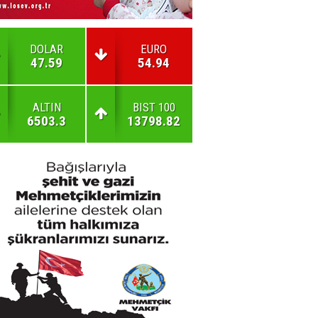
DOLAR
EURO
47.59
54.94
ALTIN
BIST 100
6503.3
13798.82