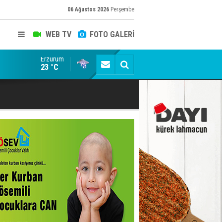
06 Ağustos 2026
Perşembe
WEB TV
FOTO GALERİ
Erzurum
Siyaset-Sermaye Çizgisinde Haklılığın Resmi: Selami Al
23 °C