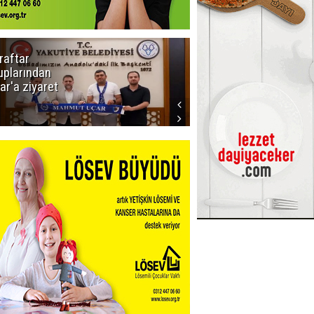
raftar
Ligde yeni
uplarından
sezon
ar'a ziyaret
başlıyor! İlk
düdük Bolu'da
çalacak