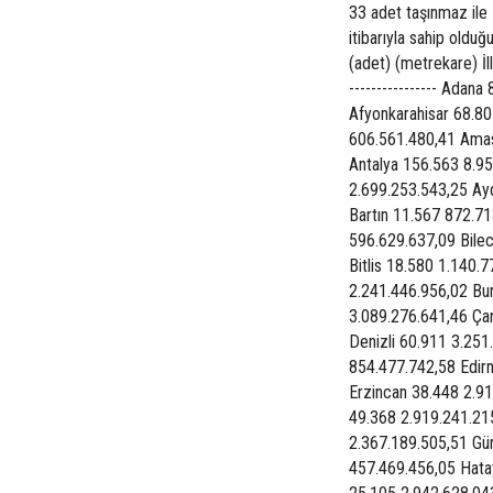
33 adet taşınmaz ile K
itibarıyla sahip olduğ
(adet) (metrekare) İll
---------------- Ada
Afyonkarahisar 68.8
606.561.480,41 Amas
Antalya 156.563 8.9
2.699.253.543,25 Ayd
Bartın 11.567 872.7
596.629.637,09 Bilec
Bitlis 18.580 1.140.
2.241.446.956,02 Bu
3.089.276.641,46 Ça
Denizli 60.911 3.25
854.477.742,58 Edir
Erzincan 38.448 2.9
49.368 2.919.241.21
2.367.189.505,51 Gü
457.469.456,05 Hata