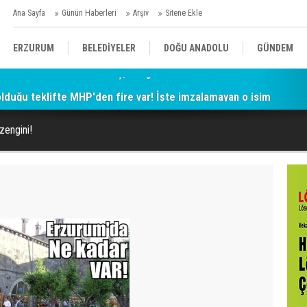
Ana Sayfa
Günün Haberleri
Arşiv
Sitene Ekle
ERZURUM
BELEDİYELER
DOĞU ANADOLU
GÜNDEM
 olduğu teklifte MHP'den fire var! İşte imzalamayan o isim
SİYASET
AFAD/ SAVAŞ
SPOR
zengini!
KÜLTÜR/SANAT//MAĞAZİN
BODRUM