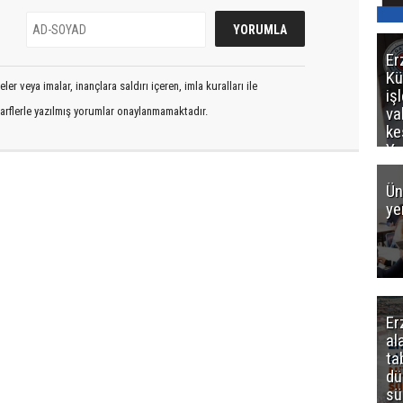
Er
Kü
er veya imalar, inançlara saldırı içeren, imla kuralları ile
iş
va
arflerle yazılmış yorumlar onaylanmamaktadır.
ke
Ya
ce
Ün
ye
Er
al
ta
dü
sü