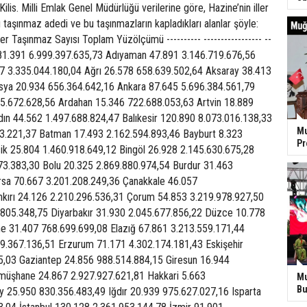
ilis. Milli Emlak Genel Müdürlüğü verilerine göre, Hazine’nin iller
u taşınmaz adedi ve bu taşınmazların kapladıkları alanlar şöyle:
er Taşınmaz Sayısı Toplam Yüzölçümü ---------- ----------------- --
na 81.391 6.999.397.635,73 Adıyaman 47.891 3.146.719.676,56
07 3.335.044.180,04 Ağrı 26.578 658.639.502,64 Aksaray 38.413
ya 20.934 656.364.642,16 Ankara 87.645 5.696.384.561,79
55.672.628,56 Ardahan 15.346 722.688.053,63 Artvin 18.889
ın 44.562 1.497.688.824,47 Balıkesir 120.890 8.073.016.138,33
Mu
13.221,37 Batman 17.493 2.162.594.893,46 Bayburt 8.323
P
ik 25.804 1.460.918.649,12 Bingöl 26.928 2.145.630.675,28
773.383,30 Bolu 20.325 2.869.880.974,54 Burdur 31.463
rsa 70.667 3.201.208.249,36 Çanakkale 46.057
nkırı 24.126 2.210.296.536,31 Çorum 54.853 3.219.978.927,50
1.805.348,75 Diyarbakır 31.930 2.045.677.856,22 Düzce 10.778
ne 31.407 768.699.699,08 Elazığ 67.861 3.213.559.171,44
19.367.136,51 Erzurum 71.171 4.302.174.181,43 Eskişehir
5,03 Gaziantep 24.856 988.514.884,15 Giresun 16.944
müşhane 24.867 2.927.927.621,81 Hakkari 5.663
Mu
Bu
y 25.950 830.356.483,49 Iğdır 20.939 975.627.027,16 Isparta