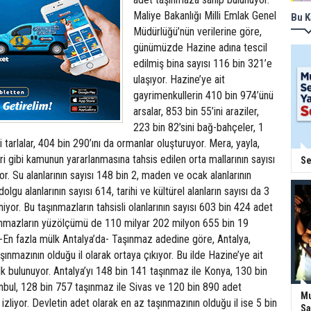
Maliye Bakanlığı Milli Emlak Genel
Bu K
Müdürlüğü’nün verilerine göre,
günümüzde Hazine adına tescil
edilmiş bina sayısı 116 bin 321’e
ulaşıyor. Hazine’ye ait
gayrimenkullerin 410 bin 974’ünü
arsalar, 853 bin 55’ini araziler,
223 bin 82’sini bağ-bahçeler, 1
 tarlalar, 404 bin 290’ını da ormanlar oluşturuyor. Mera, yayla,
i gibi kamunun yararlanmasına tahsis edilen orta mallarının sayısı
Se
or. Su alanlarının sayısı 148 bin 2, maden ve ocak alanlarının
olgu alanlarının sayısı 614, tarihi ve kültürel alanların sayısı da 3
niyor. Bu taşınmazların tahsisli olanlarının sayısı 603 bin 424 adet
ınmazların yüzölçümü de 110 milyar 202 milyon 655 bin 19
-En fazla mülk Antalya’da- Taşınmaz adedine göre, Antalya,
şınmazının olduğu il olarak ortaya çıkıyor. Bu ilde Hazine’ye ait
 bulunuyor. Antalya’yı 148 bin 141 taşınmaz ile Konya, 130 bin
nbul, 128 bin 757 taşınmaz ile Sivas ve 120 bin 890 adet
Mu
 izliyor. Devletin adet olarak en az taşınmazının olduğu il ise 5 bin
Sa