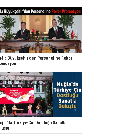
ğla Büyükşehir’den Personeline Rekor
romosyon
ğla’da Türkiye-Çin Dostluğu Sanatla
luştu