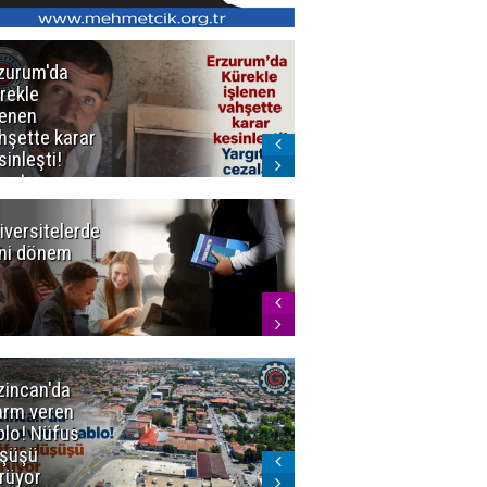
zurum'da
Erzurum dâhil
rekle
Çok Sayıda
lenen
İlde
hşette karar
Uyuşturucuya
sinleşti!
Darbe
rgıtay
zaları onadı
iversitelerde
Başkan
ni dönem
Sekmen'den
Tercih
Döneminde
Erzurum
Vurgusu
zincan'da
Meteoroloji
arm veren
uyardı!
blo! Nüfus
Doğu'ya yaz
şüşü
gelmeyecek
rüyor