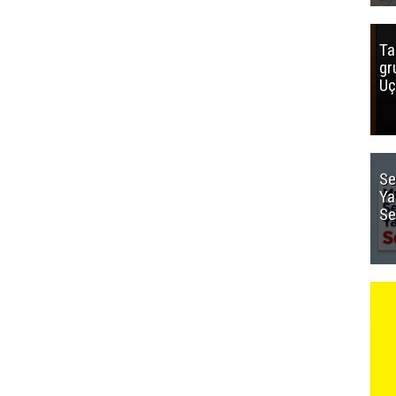
Ta
gr
Uç
Se
Ya
Se