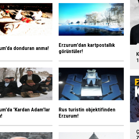
Erzurum'dan kartpostallık
um'da donduran anma!
görüntüler!
K
1
um'da 'Kardan Adam'lar
Rus turistin objektifinden
ı!
Erzurum!
Ç
Z