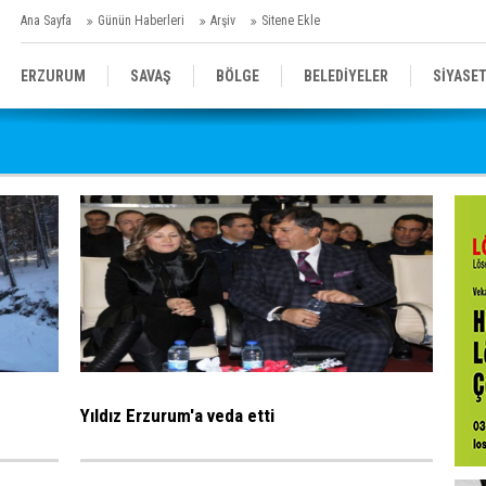
Ana Sayfa
Günün Haberleri
Arşiv
Sitene Ekle
ERZURUM
SAVAŞ
BÖLGE
BELEDİYELER
SİYASE
SPOR
SAĞLIK
GENEL
EĞİTİM
Yıldız Erzurum'a veda etti