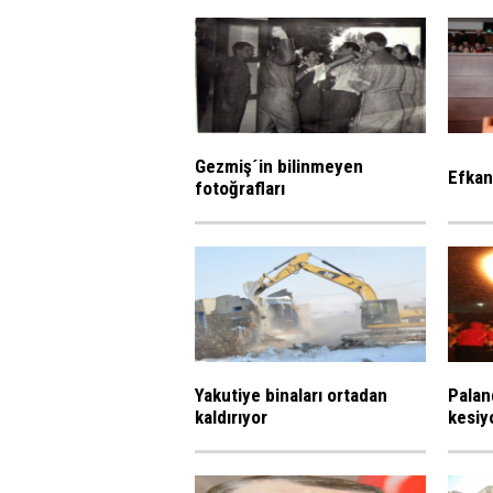
Gezmiş´in bilinmeyen
Efkan
fotoğrafları
Yakutiye binaları ortadan
Palan
kaldırıyor
kesiy