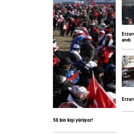
Erzur
andı
Erzur
50 bin kişi yürüyor!