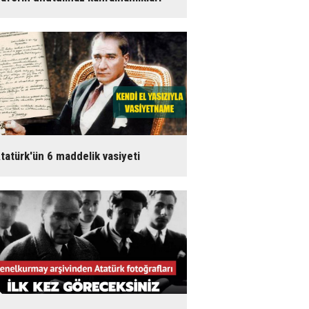
tatürk'ün 6 maddelik vasiyeti