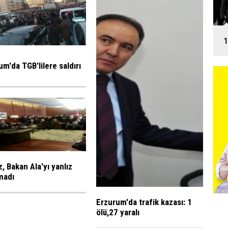
1
um'da TGB'lilere saldırı
, Bakan Ala'yı yanlız
madı
Erzurum'da trafik kazası: 1
ölü,27 yaralı