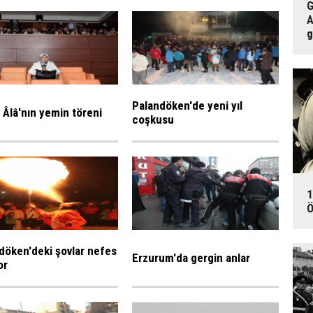
G
A
g
Palandöken'de yeni yıl
 Âlâ'nın yemin töreni
coşkusu
1
Ö
döken'deki şovlar nefes
Erzurum'da gergin anlar
or