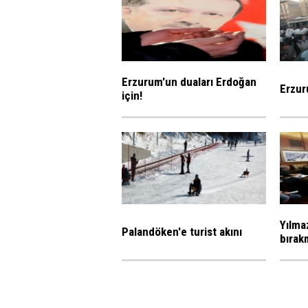
Erzurum'un duaları Erdoğan
Erzur
için!
Yılmaz
Palandöken'e turist akını
bırak