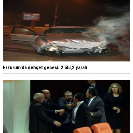
Erzurum'da dehşet gecesi: 2 ölü,2 yaralı