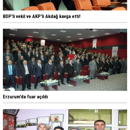
BDP'li vekil ve AKP'li Akdağ kavga etti!
Erzurum’da fuar açıldı