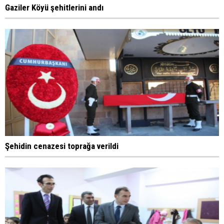
Gaziler Köyü şehitlerini andı
Şehidin cenazesi toprağa verildi