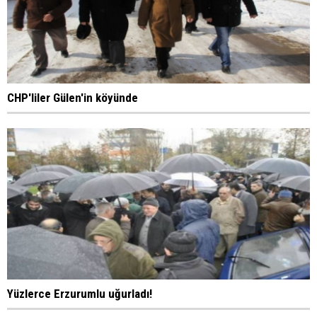
CHP'liler Gülen'in köyünde
Yüzlerce Erzurumlu uğurladı!