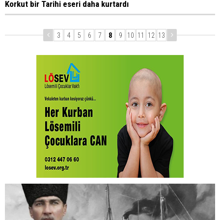
Korkut bir Tarihi eseri daha kurtardı
3
4
5
6
7
8
9
10
11
12
13