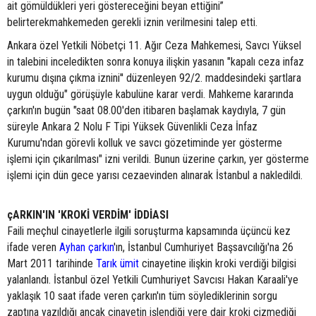
ait gömüldükleri yeri göstereceğini beyan ettiğini”
belirterekmahkemeden gerekli iznin verilmesini talep etti.
Ankara özel Yetkili Nöbetçi 11. Ağır Ceza Mahkemesi, Savcı Yüksel
in talebini inceledikten sonra konuya ilişkin yasanın "kapalı ceza infaz
kurumu dışına çıkma iznini'' düzenleyen 92/2. maddesindeki şartlara
uygun olduğu" görüşüyle kabulüne karar verdi. Mahkeme kararında
çarkın'ın bugün "saat 08.00'den itibaren başlamak kaydıyla, 7 gün
süreyle Ankara 2 Nolu F Tipi Yüksek Güvenlikli Ceza İnfaz
Kurumu'ndan görevli kolluk ve savcı gözetiminde yer gösterme
işlemi için çıkarılması" izni verildi. Bunun üzerine çarkın, yer gösterme
işlemi için dün gece yarısı cezaevinden alınarak İstanbul a nakledildi.
çARKIN'IN 'KROKİ VERDİM' İDDİASI
Faili meçhul cinayetlerle ilgili soruşturma kapsamında üçüncü kez
ifade veren
Ayhan çarkın
'ın, İstanbul Cumhuriyet Başsavcılığı'na 26
Mart 2011 tarihinde
Tarık ümit
cinayetine ilişkin kroki verdiği bilgisi
yalanlandı. İstanbul özel Yetkili Cumhuriyet Savcısı Hakan Karaali'ye
yaklaşık 10 saat ifade veren çarkın'ın tüm söylediklerinin sorgu
zaptına yazıldığı ancak cinayetin işlendiği yere dair kroki çizmediği