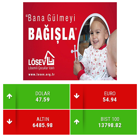
DOLAR
EURO
47.59
54.94
ALTIN
BIST 100
6485.98
13798.82