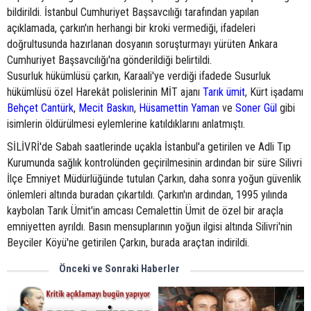
bildirildi. İstanbul Cumhuriyet Başsavcılığı tarafından yapılan
açıklamada, çarkın'ın herhangi bir kroki vermediği, ifadeleri
doğrultusunda hazırlanan dosyanın soruşturmayı yürüten Ankara
Cumhuriyet Başsavcılığı'na gönderildiği belirtildi.
Susurluk hükümlüsü çarkın, Karaali'ye verdiği ifadede Susurluk
hükümlüsü özel Harekât polislerinin MİT ajanı
Tarık ümit
, Kürt işadamı
Behçet Cantürk
,
Mecit Baskın
,
Hüsamettin Yaman
ve
Soner Gül
gibi
isimlerin öldürülmesi eylemlerine katıldıklarını anlatmıştı.
SİLİVRİ'de Sabah saatlerinde uçakla İstanbul'a getirilen ve Adli Tıp
Kurumunda sağlık kontrolünden geçirilmesinin ardından bir süre Silivri
İlçe Emniyet Müdürlüğünde tutulan Çarkın, daha sonra yoğun güvenlik
önlemleri altında buradan çıkartıldı. Çarkın'ın ardından, 1995 yılında
kaybolan Tarık Ümit'in amcası Cemalettin Ümit de özel bir araçla
emniyetten ayrıldı. Basın mensuplarının yoğun ilgisi altında Silivri'nin
Beyciler Köyü'ne getirilen Çarkın, burada araçtan indirildi.
Önceki ve Sonraki Haberler