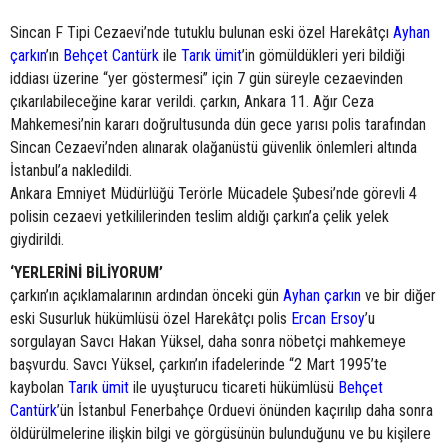
Sincan F Tipi Cezaevi’nde tutuklu bulunan eski özel Harekâtçı
Ayhan
çarkın
’ın
Behçet Cantürk
ile
Tarık ümit
’in gömüldükleri yeri bildiği
iddiası üzerine “yer göstermesi” için 7 gün süreyle cezaevinden
çıkarılabileceğine karar verildi. çarkın, Ankara 11. Ağır Ceza
Mahkemesi’nin kararı doğrultusunda dün gece yarısı polis tarafından
Sincan Cezaevi’nden alınarak olağanüstü güvenlik önlemleri altında
İstanbul’a nakledildi.
Ankara Emniyet Müdürlüğü Terörle Mücadele Şubesi’nde görevli 4
polisin cezaevi yetkililerinden teslim aldığı çarkın’a çelik yelek
giydirildi.
‘YERLERİNİ BİLİYORUM’
çarkın’ın açıklamalarının ardından önceki gün
Ayhan çarkın
ve bir diğer
eski Susurluk hükümlüsü özel Harekâtçı polis
Ercan Ersoy
’u
sorgulayan Savcı Hakan Yüksel, daha sonra nöbetçi mahkemeye
başvurdu. Savcı Yüksel, çarkın’ın ifadelerinde “2 Mart 1995’te
kaybolan
Tarık ümit
ile uyuşturucu ticareti hükümlüsü
Behçet
Cantürk
’ün İstanbul Fenerbahçe Orduevi önünden kaçırılıp daha sonra
öldürülmelerine ilişkin bilgi ve görgüsünün bulunduğunu ve bu kişilere