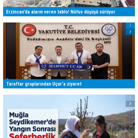
Erzincan'da alarm veren tablo! Nüfus düşüşü sürüyor
Taraftar gruplarından Uçar'a ziyaret