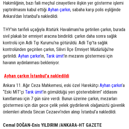
Hakimliğinin, bazı faili meçhul cinayetlere ilişkin yer gösterme işlemi
yaptırılmasını kabul ettiği
Ayhan çarkın
, sabaha karşı polis eşliğinde
Ankara'dan İstanbul'a nakledildi.
THY'nin tarifeli uçağıyla Atatürk Havalimanı'na getirilen çarkın, burada
sivil plakalı bir emniyet aracına bindirildi. çarkın daha sonra sağlık
kontrolü için Adli Tıp Kurumu'na götürüldü. Adli Tıp'ta sağlık
kontrolünden geçirilen çarkın, Silivri İlçe Emniyet Müdürlüğü'ne
getirildi.
Ayhan çarkın
'ın,
Tarık ümit
'in mezarını göstermesi için
havanın aydınlanması bekleniyor.
Ayhan çarkın İstanbul'a nakledildi
Ankara 11. Ağır Ceza Mahkemesi, eski özel Harekâtçı
Ayhan çarkın
’a
“Eski MİT’çi
Tarık ümit
’in gömüldüğü yeri gösterebilirim” iddiasını
kanıtlaması için 7 gün süre verdi. Bunun üzerine çarkın, mezarları
göstermesi için dün gece çelik yelek giydirilerek olağanüstü güvenlik
önlemleri altında Sincan Cezaevi’nden alınıp İstanbul’a nakledildi.
Cemal DOĞAN-Enis YILDIRIM /ANKARA-HT GAZETE