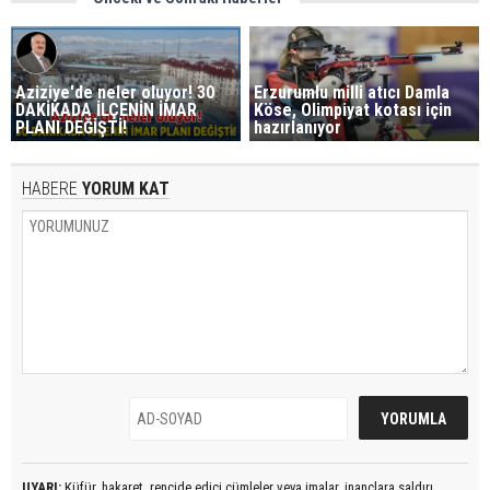
Aziziye'de neler oluyor! 30
Erzurumlu milli atıcı Damla
DAKİKADA İLÇENİN İMAR
Köse, Olimpiyat kotası için
PLANI DEĞİŞTİ!
hazırlanıyor
HABERE
YORUM KAT
UYARI:
Küfür, hakaret, rencide edici cümleler veya imalar, inançlara saldırı