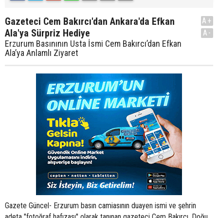
Gazeteci Cem Bakırcı'dan Ankara'da Efkan
A+
Ala'ya Sürpriz Hediye
A-
Erzurum Basınının Usta İsmi Cem Bakırcı’dan Efkan
Ala’ya Anlamlı Ziyaret
Gazete Güncel- Erzurum basın camiasının duayen ismi ve şehrin
adeta "fotoğraf hafızası" olarak tanınan gazeteci Cem Bakırcı, Doğu