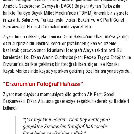
Anadolu Gazeteciler Cemiyeti (DAGC) Başkanı Ayhan Türkez ile
birlikte Türkiye Büyük Millet Meclisi’nde (TBMM) önemli bir ziyarete
imza attı. Bakırcı ve Türkez, eski İçişleri Bakanı ve AK Parti Genel
Başkanvekili Efkan Ala’yı makamında ziyaret etti.
Ziyaretin en dikkat çeken anı ise Cem Bakırcı’nın Efkan Ala’ya yaptığı
özel sürpriz oldu. Bakırcı, kendi objektifinden çıkan ve özenle
basılarak çerçevelenen iki anlamlı fotoğrafı Ala’ya takdim etti. Bu
karelerden ilki, Efkan Ala’nın Cumhurbaşkanı Recep Tayyip Erdoğan ile
Erzurum’da birlikte çekilmiş bir fotoğrafı iken; diğeri ise Konaklı
Kayak Merkezi’nde kayak yaparken çekilmiş özel bir anı yansıtıyordu.
"Erzurum'un Fotoğraf Hafızası"
Ziyaretten duyduğu memnuniyeti dile getiren AK Parti Genel
Başkanvekili Efkan Ala, usta gazeteciye teşekkür ederek şu ifadeleri
kullandı:
"Çok teşekkür ederim. Cem bey kardeşimiz
gerçekten Erzurum’un fotoğraf hafızasıdır.
Emeklerine ve yüreğine sağlık."