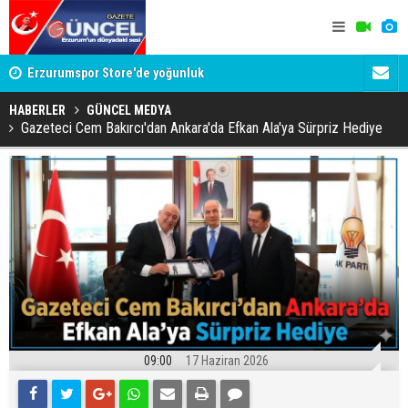
Erzurumspor Store'de yoğunluk
Adalet Bak
Böyle bir 
HABERLER
GÜNCEL MEDYA
Gazeteci Cem Bakırcı'dan Ankara'da Efkan Ala'ya Sürpriz Hediye
09:00
17 Haziran 2026