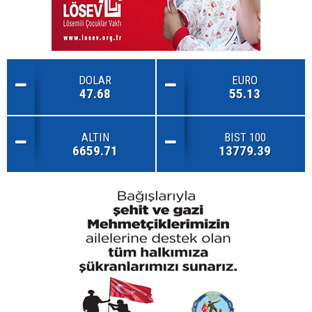
DOLAR
EURO
47.68
55.13
ALTIN
BIST 100
6659.71
13779.39