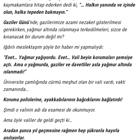
kaymakamlara hitap ederken dedi ki
, “… Halkın yanında ve içinde
olun, halka tepeden bakmayın.”
Gaziler Günü
’nde, gazilerimize azami nezaket gösterilmesi
gerekirken, yağmur altında ıslanmaya terkedilmeleri, sizce de
kınanacak bir durum değil mi?
Iğdırlı meslektaşım şöyle bir haber mi yapmalıydı:
“Evet… Yağmur yağıyordu. Evet… Vali beyin korumaları şemsiye
açtı. Ama o yağmurda, gaziler ve davetliler asla yağmur altında
ıslanmadı!”
Üniversite çamlığında cürmü meşhut olan bir vali vardı, vakti
zamanında…
Koruma polislerine, ayakkabılarının bağcıklarını bağlatırdı!
Şimdi o valinin adı da esamesi de okunmuyor.
Ama öyle valiler de geldi geçti ki…
Aradan şunca yıl geçmesine rağmen hep şükranla hayırla
anılıyorlar.