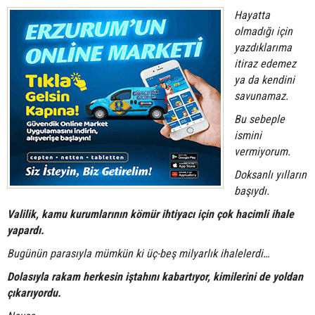
Hayatta
olmadığı için
yazdıklarıma
itiraz edemez
ya da kendini
savunamaz.
Bu sebeple
ismini
vermiyorum.
Doksanlı yılların
başıydı.
Valilik, kamu kurumlarının kömür ihtiyacı için çok hacimli ihale
yapardı.
Bugünün parasıyla mümkün ki üç-beş milyarlık ihalelerdi…
Dolasıyla rakam herkesin iştahını kabartıyor, kimilerini de yoldan
çıkarıyordu.