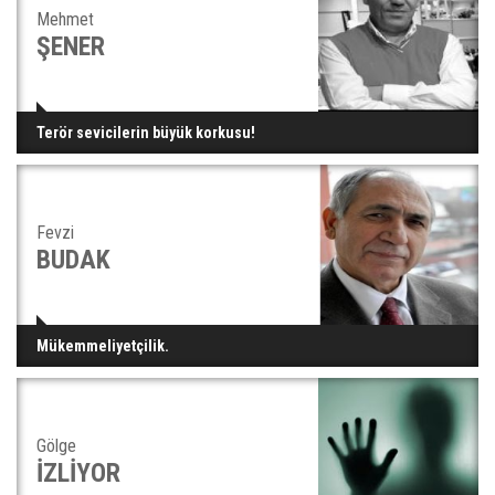
Mehmet
ŞENER
Terör sevicilerin büyük korkusu!
Fevzi
BUDAK
Mükemmeliyetçilik.
Gölge
İZLİYOR