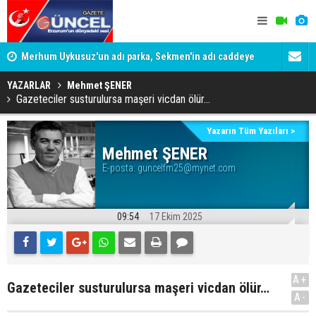
Merhum Uykusuz'un adı parka, Sekmen'in adı caddeye
Konuşanlar'
verildi
Gözaltına a
YAZARLAR
Mehmet ŞENER
Gazeteciler susturulursa maşeri vicdan ölür…
Yazarın Tüm Yazıları >
Mehmet ŞENER
E-posta:
guncelfm25@mynet.com
09:54
17 Ekim 2025
A+
Gazeteciler susturulursa maşeri vicdan ölür…
A-