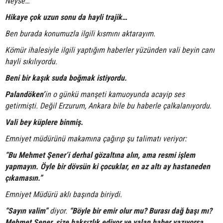
Neyse…
Hikaye çok uzun sonu da hayli trajik…
Ben burada konumuzla ilgili kısmını aktarayım.
Kömür ihalesiyle ilgili yaptığım haberler yüzünden vali beyin canı
hayli sıkılıyordu.
Beni bir kaşık suda boğmak istiyordu.
Palandöken’
in o günkü manşeti kamuoyunda acayip ses
getirmişti. Değil Erzurum, Ankara bile bu haberle çalkalanıyordu.
Vali bey küplere binmiş.
Emniyet müdürünü makamına çağırıp şu talimatı veriyor:
“Bu Mehmet Şener’i derhal gözaltına alın, ama resmi işlem
yapmayın. Öyle bir dövsün ki çocuklar, en az altı ay hastaneden
çıkamasın.”
Emniyet Müdürü aklı başında biriydi.
“Sayın valim”
diyor.
“Böyle bir emir olur mu? Burası dağ başı mı?
Mehmet Şener, size haksızlık ediyor ve yalan haber yazıyorsa,