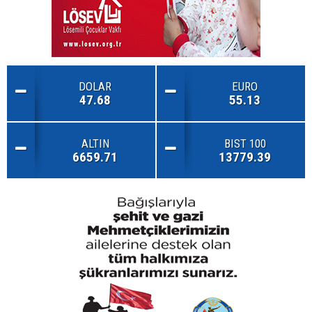
DOLAR
EURO
47.68
55.13
ALTIN
BIST 100
6659.71
13779.39