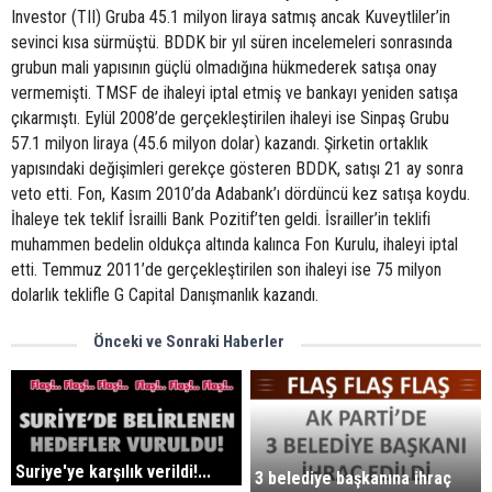
Investor (TII) Gruba 45.1 milyon liraya satmış ancak Kuveytliler’in
sevinci kısa sürmüştü. BDDK bir yıl süren incelemeleri sonrasında
grubun mali yapısının güçlü olmadığına hükmederek satışa onay
vermemişti. TMSF de ihaleyi iptal etmiş ve bankayı yeniden satışa
çıkarmıştı. Eylül 2008’de gerçekleştirilen ihaleyi ise Sinpaş Grubu
57.1 milyon liraya (45.6 milyon dolar) kazandı. Şirketin ortaklık
yapısındaki değişimleri gerekçe gösteren BDDK, satışı 21 ay sonra
veto etti. Fon, Kasım 2010’da Adabank’ı dördüncü kez satışa koydu.
İhaleye tek teklif İsrailli Bank Pozitif’ten geldi. İsrailler’in teklifi
muhammen bedelin oldukça altında kalınca Fon Kurulu, ihaleyi iptal
etti. Temmuz 2011’de gerçekleştirilen son ihaleyi ise 75 milyon
dolarlık teklifle G Capital Danışmanlık kazandı.
Önceki ve Sonraki Haberler
Suriye'ye karşılık verildi!...
3 belediye başkanına ihraç