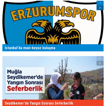
İstanbul'da mavi-beyaz buluşma
Seydikemer'de Yangın Sonrası Seferberlik