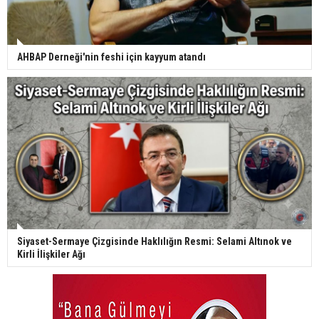
AHBAP Derneği'nin feshi için kayyum atandı
Siyaset-Sermaye Çizgisinde Haklılığın Resmi: Selami Altınok ve
Kirli İlişkiler Ağı