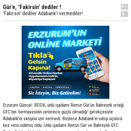
Gür'e, ‘Fakirsin’ dediler !
A+
‘Fakirsin’ dediler Adabank’ı vermediler!
A-
Erzurum Güncel- BDDK, ünlü işadamı Remzi Gür’ün Bahreynli ortağı
GFC’nin ‘sermayesinin yeterince güçlü olmadığı’ gerekçesiyle
Adabank’ın satışına izin vermedi. Böylece Adabank’ın satışı üçüncü
kez veto edilmiş oldu. Ünlü işadamı Remzi Gür ve Bahreynli GFC