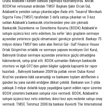
Grubu Adabank’ı katılım bankası yapmaya hazırlanıyordu. Ancak
BDDK’nın vetosunun ardından TMSF Başkanı Şakir Ercan Gül,
Adabank’ın yeniden satışa çıkarılacağını ifade etti. Tasarruf Mevduatı
Sigorta Fonu (TMSF) tarafından 5 defa satışa çıkarılan ve 3 kez
satılan Adabank’a bankacılık otoritesinden yine izin çıkmadı.
Bankacılık Düzenleme ve Denetleme Kurumu (BDDK) Adabank’ın
satışını üçüncü kez veto ederken, bu sefer ‘alıcı grupların sermaye
açısından yeterince güçlü olmamasını’ gerekçe gösterdi. Bankayı 75
milyon dolara TMSF’den satın alan Remzi Gür- Gulf Finance House
Ortak Girişimi’nin ortaklık ve sermaye yapısını inceleyen Üst Kurul,
Bahreynli Grubun sermaye açısından yeterince güçlü olmadığına
hükmederek, satışı iptal etti. BDDK uzmanları Bahreyn bankacılık
otoritesi ve ilgili GFC’den gelen bilgiler ışığında kapsamlı bir rapor
hazırladı. , Bahreynli bankanın 2009’da patlak veren Dubai Konut
Krizi’nin yaralarını hâlâ saramadığı ve bankanın toplam aktiflerinin o
günden bu yana sürekli eridiğine dikkat çekildi. Bankanın son 3 yılda
yaklaşık 3 milyar dolarlık kayıp yaşadığına işaret edilen rapor üzerine
BDDK yönetimi bankanın satışına vize vermedi. BDDK, Adabank’ın
satışını üçüncü kez veto ederken, ikinci kez aynı nedenle satışa onay
vermedi. TMSF, Temmuz 2006’da bankayı Kuveytli The International