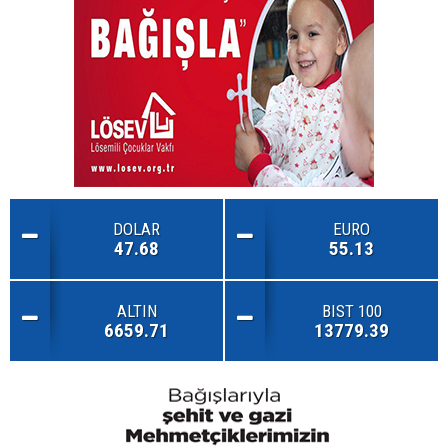
DOLAR
EURO
47.68
55.13
ALTIN
BIST 100
6659.71
13779.39