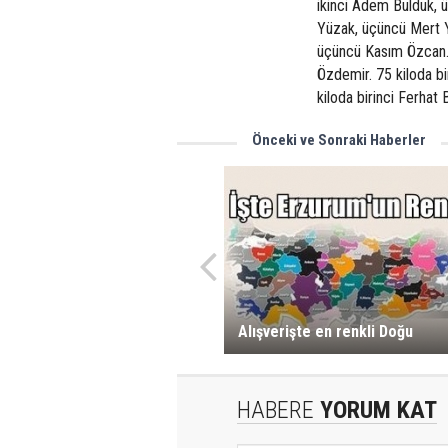
ikinci Adem Bulduk, ü
Yüzak, üçüncü Mert Yı
üçüncü Kasım Özcan. 
Özdemir. 75 kiloda b
kiloda birinci Ferhat
Önceki ve Sonraki Haberler
Alışverişte en renkli Doğu
HABERE
YORUM KAT