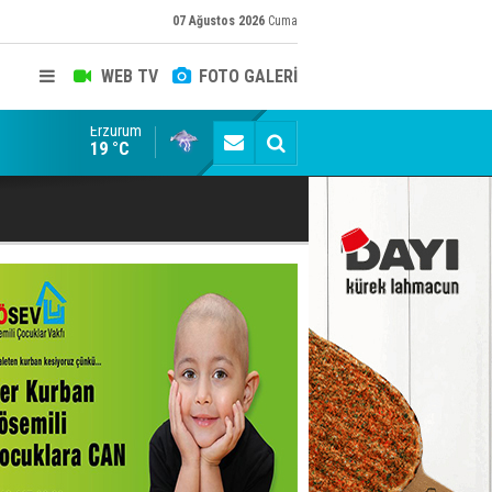
07 Ağustos 2026
Cuma
WEB TV
FOTO GALERİ
Erzurum
Bala İkra'ya el uzatma zamanı: Sen de umut ol...
19 °C