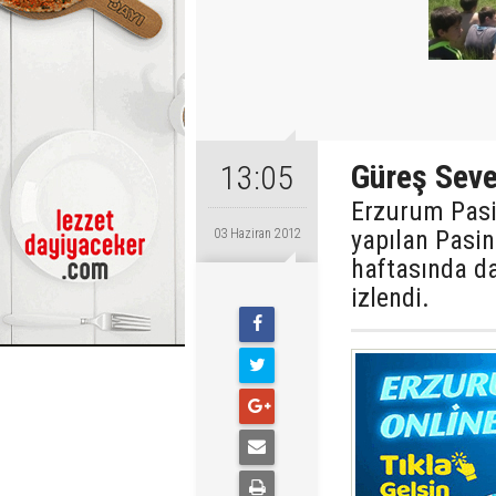
Güreş Seve
13:05
Erzurum Pasin
yapılan Pasin
03 Haziran 2012
haftasında da
izlendi.