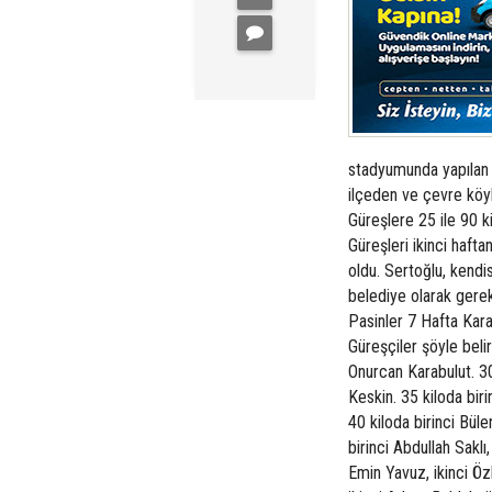
stadyumunda yapılan v
ilçeden ve çevre köyl
Güreşlere 25 ile 90 k
Güreşleri ikinci haft
oldu. Sertoğlu, kendi
belediye olarak gerek
Pasinler 7 Hafta Kar
Güreşçiler şöyle beli
Onurcan Karabulut. 30 
Keskin. 35 kiloda bir
40 kiloda birinci Bül
birinci Abdullah Saklı
Emin Yavuz, ikinci Öz