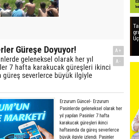
Ta
gr
Uç
rler Güreşe Doyuyor!
A+
lerde geleneksel olarak her yıl
A-
ler 7 hafta karakucak güreşleri ikinci
 güreş severlerce büyük ilgiyle
Erzurum Güncel- Erzurum
Pasinlerde geleneksel olarak her
yıl yapılan Pasinler 7 hafta
karakucak güreşleri ikinci
haftasında da güreş severlerce
büyük ilgiyle izlendi. Pasinler