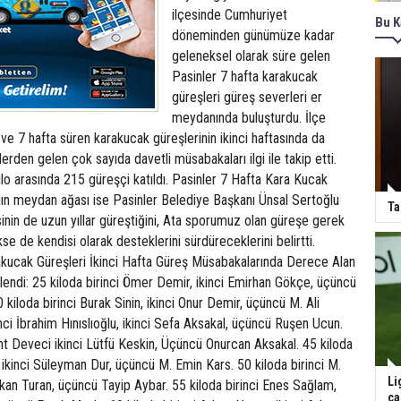
ilçesinde Cumhuriyet
Bu K
döneminden günümüze kadar
geleneksel olarak süre gelen
Pasinler 7 hafta karakucak
güreşleri güreş severleri er
meydanında buluşturdu. İlçe
e 7 hafta süren karakucak güreşlerinin ikinci haftasında da
erden gelen çok sayıda davetli müsabakaları ilgi ile takip etti.
ilo arasında 215 güreşçi katıldı. Pasinler 7 Hafta Kara Kucak
anın meydan ağası ise Pasinler Belediye Başkanı Ünsal Sertoğlu
Ta
sinin de uzun yıllar güreştiğini, Ata sporumuz olan güreşe gerek
se de kendisi olarak desteklerini sürdüreceklerini belirtti.
akucak Güreşleri İkinci Hafta Güreş Müsabakalarında Derece Alan
rlendi: 25 kiloda birinci Ömer Demir, ikinci Emirhan Gökçe, üçüncü
kiloda birinci Burak Sinin, ikinci Onur Demir, üçüncü M. Ali
inci İbrahim Hınıslıoğlu, ikinci Sefa Aksakal, üçüncü Ruşen Ucun.
ent Deveci ikinci Lütfü Keskin, Üçüncü Onurcan Aksakal. 45 kiloda
, ikinci Süleyman Dur, üçüncü M. Emin Kars. 50 kiloda birinci M.
Li
kan Turan, üçüncü Tayip Aybar. 55 kiloda birinci Enes Sağlam,
ça