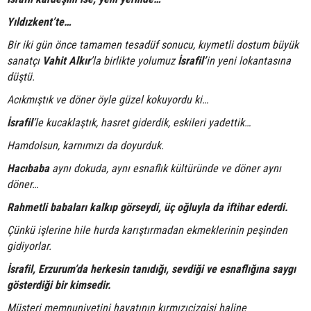
Yıldızkent’te…
Bir iki gün önce tamamen tesadüf sonucu, kıymetli dostum büyük
sanatçı
Vahit Alkır
’la birlikte yolumuz
İsrafil’
in yeni lokantasına
düştü.
Acıkmıştık ve döner öyle güzel kokuyordu ki…
İsrafil
’le kucaklaştık, hasret giderdik, eskileri yadettik…
Hamdolsun, karnımızı da doyurduk.
Hacıbaba
aynı dokuda, aynı esnaflık kültüründe ve döner aynı
döner…
Rahmetli babaları kalkıp görseydi, üç oğluyla da iftihar ederdi.
Çünkü işlerine hile hurda karıştırmadan ekmeklerinin peşinden
gidiyorlar.
İsrafil, Erzurum’da herkesin tanıdığı, sevdiği ve esnaflığına saygı
gösterdiği bir kimsedir.
Müşteri memnuniyetini hayatının kırmızıçizgisi haline