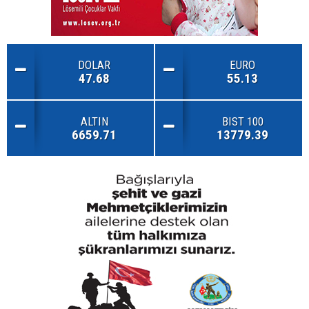
DOLAR
EURO
47.68
55.13
ALTIN
BIST 100
6659.71
13779.39