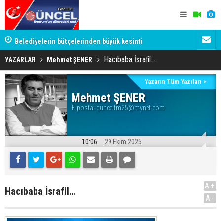
YU
Belediyelerin bütçelerinden büyük kesinti
Palandöken
Hacıbaba İsrafil…
YAZARLAR
Mehmet ŞENER
Yazarın Tüm Yazıları >
Mehmet ŞENER
E-posta:
guncelfm25@mynet.com
10:06
29 Ekim 2025
A+
Hacıbaba İsrafil…
A-