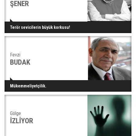
ŞENER
Terör sevicilerin büyük korkusu!
Fevzi
BUDAK
Mükemmeliyetçilik.
Gölge
İZLİYOR