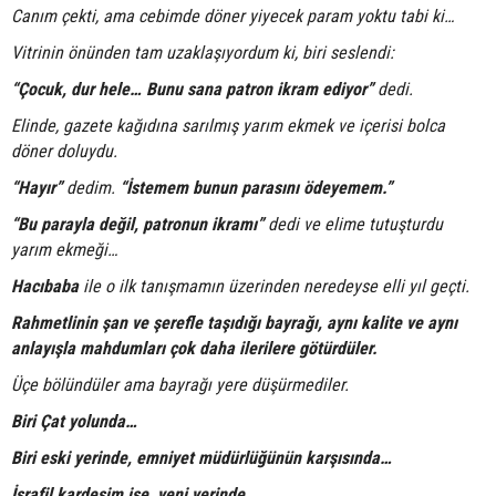
Canım çekti, ama cebimde döner yiyecek param yoktu tabi ki…
Vitrinin önünden tam uzaklaşıyordum ki, biri seslendi:
“Çocuk, dur hele… Bunu sana patron ikram ediyor”
dedi.
Elinde, gazete kağıdına sarılmış yarım ekmek ve içerisi bolca
döner doluydu.
“Hayır”
dedim.
“İstemem bunun parasını ödeyemem.”
“Bu parayla değil, patronun ikramı”
dedi ve elime tutuşturdu
yarım ekmeği…
Hacıbaba
ile o ilk tanışmamın üzerinden neredeyse elli yıl geçti.
Rahmetlinin şan ve şerefle taşıdığı bayrağı, aynı kalite ve aynı
anlayışla mahdumları çok daha ilerilere götürdüler.
Üçe bölündüler ama bayrağı yere düşürmediler.
Biri Çat yolunda…
Biri eski yerinde, emniyet müdürlüğünün karşısında…
İsrafil kardeşim ise, yeni yerinde…