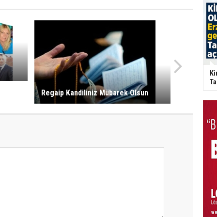
ü
Ki
Ta
Regaip Kandiliniz Mübarek Olsun