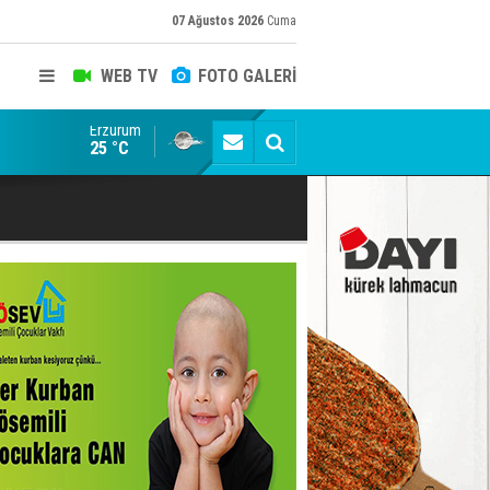
07 Ağustos 2026
Cuma
WEB TV
FOTO GALERİ
Erzurum
Konuşanlar'a katıldı, söyledikleri başına iş açtı! Göza
25 °C