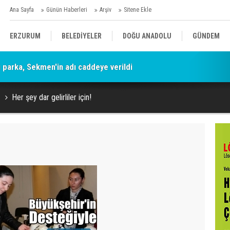
Ana Sayfa
Günün Haberleri
Arşiv
Sitene Ekle
ERZURUM
BELEDİYELER
DOĞU ANADOLU
GÜNDEM
parka, Sekmen'in adı caddeye verildi
SİYASET
AFAD/ SAVAŞ
SPOR
Her şey dar gelirliler için!
KÜLTÜR/SANAT//MAĞAZİN
BODRUM