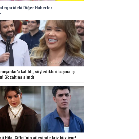
ategorideki Diğer Haberler
nuşanlar'a katıldı, söyledikleri başına iş
tı! Gözaltına alındı
kü Hilal Çiftçi’nin ailesinde kriz büyüyor!