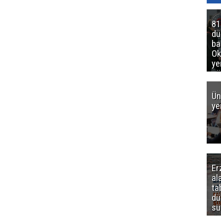
81
d
ba
Ok
ye
gö
Ün
ye
Er
al
ta
dü
sü