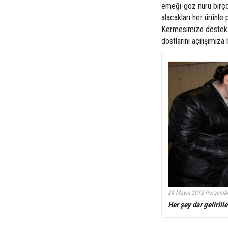
emeği-göz nuru birço
alacakları her ürünle 
Kermesimize destek 
dostlarını açılışımıza
24 Mayıs 2012 Perşemb
Her şey dar gelirlile