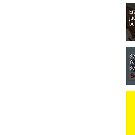
Er
ju
bü
Se
Ya
Se