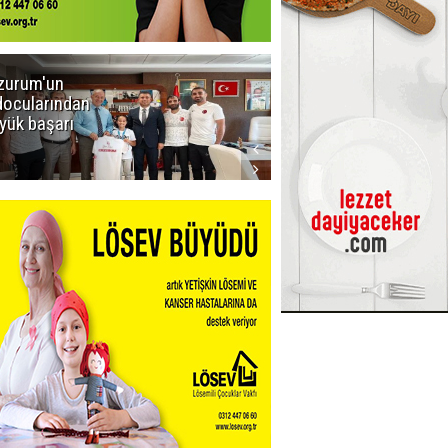
zurum'un
Amar süper
docularından
ligi seviyor!
yük başarı