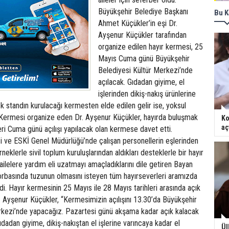
Büyükşehir Belediye Başkanı
Bu K
Ahmet Küçükler’in eşi Dr.
Ayşenur Küçükler tarafından
organize edilen hayır kermesi, 25
Mayıs Cuma günü Büyükşehir
Belediyesi Kültür Merkezi’nde
açılacak. Gıdadan giyime, el
işlerinden dikiş-nakış ürünlerine
k standın kurulacağı kermesten elde edilen gelir ise, yoksul
k. Kermesi organize eden Dr. Ayşenur Küçükler, hayırda buluşmak
Ko
aç
ri Cuma günü açılışı yapılacak olan kermese davet etti.
i ve ESKİ Genel Müdürlüğü’nde çalışan personellerin eşlerinden
rneklerle sivil toplum kuruluşlarından aldıkları desteklerle bir hayır
ailelere yardım eli uzatmayı amaçladıklarını dile getiren Bayan
orbasında tuzunun olmasını isteyen tüm hayırseverleri aramızda
i. Hayır kermesinin 25 Mayıs ile 28 Mayıs tarihleri arasında açık
r. Ayşenur Küçükler, “Kermesimizin açılışını 13.30’da Büyükşehir
rkezi’nde yapacağız. Pazartesi günü akşama kadar açık kalacak
adan giyime, dikiş-nakıştan el işlerine varıncaya kadar el
Ül