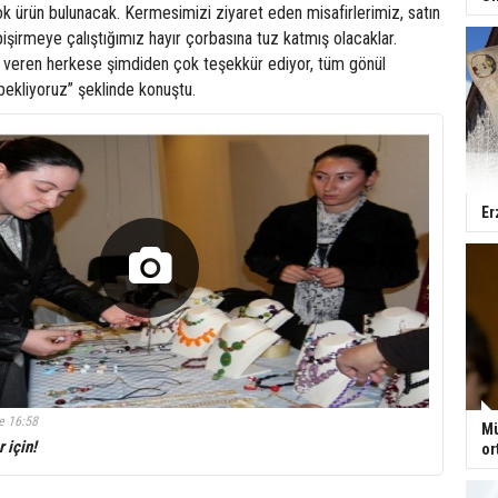
k ürün bulunacak. Kermesimizi ziyaret eden misafirlerimiz, satın
pişirmeye çalıştığımız hayır çorbasına tuz katmış olacaklar.
veren herkese şimdiden çok teşekkür ediyor, tüm gönül
 bekliyoruz” şeklinde konuştu.
Er
e 16:58
Mü
r için!
or