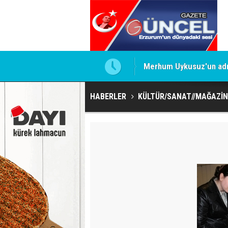
Merhum Uykusuz'un adı 
HABERLER
KÜLTÜR/SANAT//MAĞAZİN