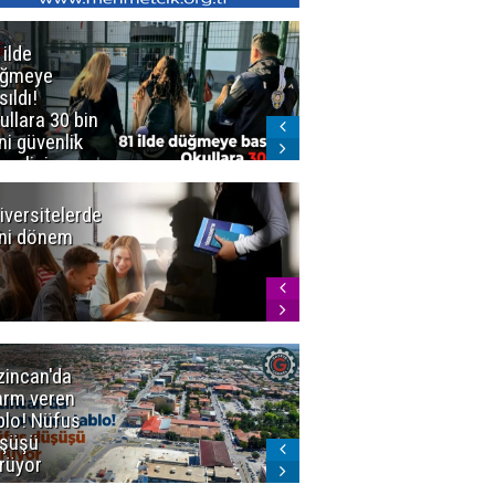
 ilde
Erzurum'da
üğmeye
Kürekle
sıldı!
işlenen
ullara 30 bin
vahşette karar
ni güvenlik
kesinleşti!
revlisi
Yargıtay
cezaları onadı
iversitelerde
Başkan
ni dönem
Sekmen'den
Tercih
Döneminde
Erzurum
Vurgusu
zincan'da
Meteoroloji
arm veren
uyardı!
blo! Nüfus
Doğu'ya yaz
şüşü
gelmeyecek
rüyor