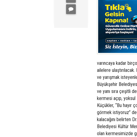
varıncaya kadar birço
ailelere ulaştırılaca
ve yarışmak isteyenle
Büyükşehir Belediyes
ve yanı sıra çeşitli de
kermesi açıp, yoksul 
Küçükler, “Bu hayır ç
görmek istiyoruz” ded
kalacağını belirten D
Belediyesi Kültür Me
olan kermesimizde gıd