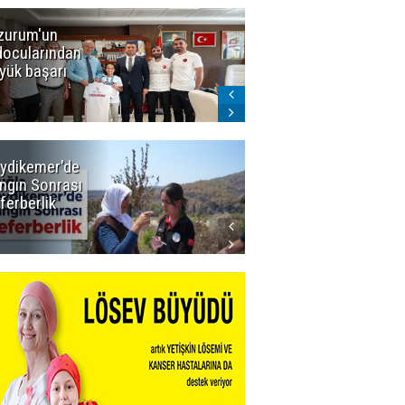
zurum'un
Amar süper
docularından
ligi seviyor!
yük başarı
ydikemer'de
Muğla
ngın Sonrası
Büyükşehir
ferberlik
Tüm
İmkânlarıyla
Yangın
Sahasında