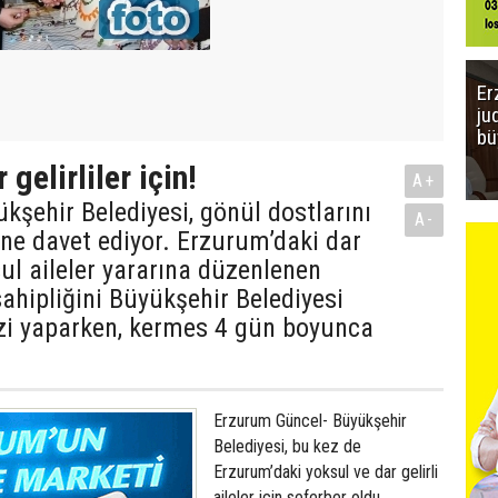
Er
ju
bü
 gelirliler için!
A+
şehir Belediyesi, gönül dostlarını
A-
ne davet ediyor. Erzurum’daki dar
sul aileler yararına düzenlenen
ahipliğini Büyükşehir Belediyesi
zi yaparken, kermes 4 gün boyunca
Erzurum Güncel- Büyükşehir
Belediyesi, bu kez de
Erzurum’daki yoksul ve dar gelirli
aileler için seferber oldu.