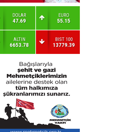
DOLAR
EURO
47.69
55.15
ALTIN
BIST 100
6653.78
13779.39