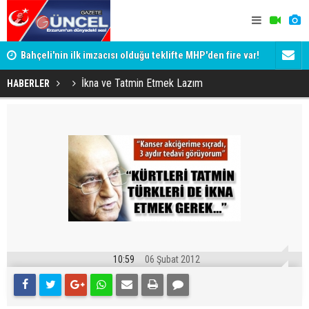
Bahçeli'nin ilk imzacısı olduğu teklifte MHP'den fire var!
Siyaset-Se
İşte imzalamayan o isim
Altınok ve K
İkna ve Tatmin Etmek Lazım
HABERLER
10:59
06 Şubat 2012