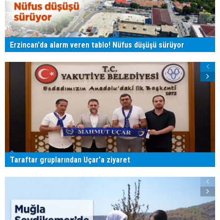
Erzincan'da alarm veren tablo! Nüfus düşüşü sürüyor
Taraftar gruplarından Uçar'a ziyaret