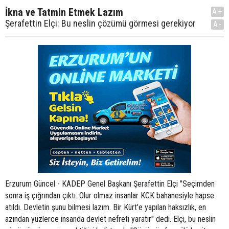
İkna ve Tatmin Etmek Lazım
A+
Şerafettin Elçi: Bu neslin çözümü görmesi gerekiyor
A-
Erzurum Güncel - KADEP Genel Başkanı Şerafettin Elçi "Seçimden sonra iş çığrından çıktı. Olur olmaz insanlar KCK bahanesiyle hapse atıldı. Devletin şunu bilmesi lazım. Bir Kürt'e yapılan haksızlık, en azından yüzlerce insanda devlet nefreti yaratır" dedi. Elçi, bu neslin çözümü görmesi gerektiğini belirterek, "Çözümün formülü basit: Kürtleri tatmin etmek, Türkleri ikna etmek" dedi. Radikal gazetesinden Ezgi Başaran'ın "Kürtleri tatmin etmek, Türkleri ikna etmek" başlığıyla yayımlanan (6 Şubat 2012) söyleşisi şöyle: NİYE Bağımsız Emek Platformu listesiyle Meclis’e giren KADEP milletvekili ve genel başkanı Şerafettin Elçi, Kürt siyasetinin saygın ve kadim bir ismi. Çizgisi aynıdır: Şiddetten ve PKK’dan uzaktır, çözüm olarak federasyon sistemini benimser. Siyasi ömrünü Kürt hakları mücadelesine vermiştir. 1979’da ilk kez ‘Kürtler vardır’ dediği günden bu yana neler değişti, her yönüyle konuştum. Ağır rahatsızlığına rağmen bana vakit ayırdığı için teşekkürü borç bilirim. Silah hâlâ Kürtlerin güvencesi mi? Güvence olarak bir fetişizme dönüştürülmemeli ama zorunluysa elbette insanların haklarını savunmak için toplumların direnme hakkı var. Kürtler istekli ve gönüllü olarak silaha başvurmadılar. Hayatı boyunca kesinlikle silaha yanaşmayan, şiddetten uzak duran bazı insanlar sadece görüşlerini açıkladı diye senelerce cezaevinde kaldılar. Siz onlardan birisiniz zaten… Tabii. 1979’da bakanken, “Kürtler vardır, ben de Kürt’üm” dedim diye 2 yıl 3 ay hapis yatmış bir insanım. Sadece bir sosyolojik realiteyi ortaya koydum diye yer yerinden oynadı. Böyle bir ortamda siz, “İnsanlar niye silaha sarılıyor, dağa çıkıyor” diyemezsiniz. Ben parti ve kişi olarak şiddeti dışladım hep ama silahlı mücadele olmasaydı Kürtlerin Türkiye’nin gündemine oturması, Kürtlüğün konuşulabilir düzeye gelmesi mümkün olmazdı. Kaç kez bu silahlı örgüt ateşkes ilan etti. Eğer devletin bu sorunu silahsız çözmek gibi bir arzusu olsaydı o dönemleri kullanırdı. Aksine bakıyorsun, o dönemlerde Kürt meselesi sanki sumenaltı ediliyor. Ne zaman ki silah parlıyor, konu yeniden gündeme geliyor. O yüzden bu algılama Kürtlerde çok yaygın. ‘Silahlı mücadele olmasa...’ Hangi algılama? “Silahlı mücadele olmasaydı, Kürt sorunu Türkiye’nin ve dünyanın gündemine oturmazdı” çok yaygın bir kanaattir. Şimdi hem iktidarın hem bizlerin amacı bu kanaati değiştirmek. Fakat bu devletin bugüne kadar ısrar ettiği yöntemlerle mümkün olmaz. Devletin zihniyetinde buna imkân verecek hiç bir değişiklik olmadı mı? Eskiden meseleye eşkıyaları dağdan indirme olarak bakılıyordu. Sonra ‘bölücülük faaliyetlerini önleme’ oldu. Şimdi de terörizm bahanesiyle, hiç alakası olmayan insanları hapse atıyorlar, engelliyorlar. KCK’dan mı söz ediyorsunuz? Yalnız o değil. Mesela ben… Siyasi hayatım boyunca terörizme karşı olan ben, milletvekili olmama rağmen terörist sıfatıyla hâlâ yargılanıyorum. Benim gibi binlerce insan var. KCK’ye gelirsek… Devlet bu sorunu çözmekte kararlı ve iyi niyetliyse KCK olayına biraz müsamaha göstermesi lazım. Devlet içinde paralel başka bir yapılanmaya nasıl göz yumalım diyor devlet ama? Biz ne diyoruz? Kürtlük mücadelesi silahlı alandan sivil alana kaysın. Elbette devlet başka bir benzer yapılanmaya izin vermez, o ayrı bir konu. Ama bir sivilleşmeye doğru yöneliş varsa, belli bir süre göz yumulmalı. Nitekim devlet göz yumdu. KCK yapılanmasını 4 yıldan beri biliyordu. Sonra ne oldu? Bilmiyorum artık. Seçimden sonra iş olabildiğince rayından çıktı. Değdin-değmedin kabilinden, olur olmaz insanlar KCK operasyonu bahanesiyle hapse atıldı. Hiç şüphen olmasın ki tutuklananların çoğunun KCK’yle alakası yoktur. Devletin birşeyi bilmesi lazım: Bir Kürt’e yapılan haksızlık, en azından yüzlerce insanda devlet nefretinin gelişmesine sebep olur. Kürtlerde Türk nefreti var mı? Halen oluşmuş değil. Kürtlerin mücadelesi devletledir. Eğer devlet halkları birbirine düşüren milliyetçiliği dayatmazsa, Türklerle Kürtler arasında problem olmaz. Devlet demişken… Müzakereler sürerken siz “Devletten yazılı belge istenmez, devlet zaman içinde verdiği sözleri tutar” demiştiniz. Hâlâ aynı fikirde misiniz? Evet ama yazılı belgeye gelene kadar devlet güvenceyi vermedi, eksik olan oydu. PKK’liler devletin onları aldatıp oyaladığı kanaatine vardı, yoksa müzakereler son derece olumlu gelişiyordu. Devlet şu anda kim? Tek parti döneminde devlet şefti. Önce Atatürk, sonra İnönü. Çokpartili yaşama geçtikten sonra askeri-sivil bürokratları içeren bir oligarşik yapı oluştu. 61 Anayasası’nda devlet bu biçimde oluşturuldu ve sivil iktidarlar bir kukla durumuna düştü. Fakat bugün öyle değil. Sivil hükümet bugün gerçek anlamıyla iktidardır. Çözüm Başbakan’da bitiyor ve ben bunu olumlu buluyorum çünkü daha evvel sivil iktidarlar bu sorunu çözmeye cesaret edemiyordu. O yönde bir girişim görüyor musunuz Başbakan’da? Gücünü olumlu kullansa, biz külahımızı havaya atarız. Fakat ciddi bir zaafı var. Demokratik bir mücadele geleneğinden gelmiyor. Çünkü Türk-İslam sentezinin kılıfı İslam, özü şoven Türk milliyetçiliğidir. Beni endişelendiren o. AKP’nin seçim döneminde milliyetçi tutumu devam ediyor. İçişleri Bakanı olarak tayin ettiği kişinin Mustafa Kemal döneminin Kürtleri yok etme ideoloğu Mahmut Esat Bozkurt’tan farkı yok. Şimdi diyorlar ki, ‘Kürtler-Türklerle eşit haklara sahip’. Olur mu öyle şey. Bir Kürt ancak Türklüğü benimserse, Türk gibi olursa hakları eşittir. Halbuki insanlar için en vazgeçilmez hak kendin gibi olmaktır. Ve Kürtlerin özgürleşmesinin Türklere hiçbir zararı yoktur, hatta yararınadır. ‘Çözümde son şans bizim nesil’ Çözümü siz, biz görebilecek miyiz? Mutlaka benim neslimin görmesi gerekiyor. Çünkü gelecek nesille bu sorunu çözmek mümkün değil. Bu meseleye kafa yoran benim yaşıtlarım öyle veya böyle Türklerle beraber yaşayageldik. Bir sürü dostluklarımız, sosyal faaliyetlerimiz, ticari ilişkilerimiz var. Ama tamamen savaşın içinde doğan, savaş mantığıyla büyüyen, Türk dediğin zaman yalnızca hayatını zorlaştıran jandarmayı, polisi, savcıyı anlayan bir nesil var. Çok öfkeli, içi kin ve hınç dolu bir nesildir bu. O nedenle devlet duygusallığı, şoven milliyetçiliği bir kenara itip aklıyla hareket ederek bir an önce sorunu bizim nesille çözmeye çalışmalıdır. Bu son bir şanstır. Aldığı oya bakarak AKP için en büyük Kürt partisi deniyor. AKP’ye oy veren Kürtlerle BDP’ye oy verenlerin talepleri çok mu farklı? Dünyanın her yerinde ezilen kesimden egemene oy gider çünkü bunun bir sürü avantajı vardır. Ama bu önemli değil. Çünkü Kürt siyasetini yöneten kesimde AKP’ye yönelen yok. Yarın AKP iktidar avantajını kaybetsin, ona oy veren Kürtler oy vermez, basittir. Burkay’ın en ufak etkinliği yok, devlet yanlış hesap yaptı Öcalan aylardır tecritte. Bu müzakerelerin tamamen durduğuna mı delalet? Beğenirsiniz beğenmezsiniz, milyonlarca insan taparcasına seviyor Öcalan’ı. Binlerce insan onun bir sözüyle ölüme gitmeye hazır. Böyle bir insanı tamamen dışlayarak Kürtleri ikna edemezsiniz. Çözümün formülü basit: Kürtleri tatmin etmek, Türkleri ikna etmek. Kürtleri 4 maddeyle tatmin edersin: 1- Kendi kimliklerinin anayasal güvenceyle tanınması 2- Kürt dilinin eğitim dahil, kamusal ve özel alanda serbestçe kullanılması. 3- Kürtlerin kendi kimlikleri ve ülkelerinin adlarıyla örgütlenme hakkı. 4- Kendi bölgelerinde bir öz yönetime kavuşması. Son madde yalnız Kürtler açısından değil Türkler için de gereklidir. PKK bunlarla ikna oluyor mu? PKK, hatta diyasporadaki Kürtler ikna edilmeden bu iş olmaz zaten. Ama Öcalan’ın razı olmayacağı bir formüle de PKK onay vermez. Şu anda görüşme yapılıp yapılmadığını bilmiyoruz. Ama devletin dağdaki gerilla ve Avrupa’daki odakların dışında çözüm için devreye sokabileceği bazı güçler var. Örneğin Barzani çok önemli rol oynayabilir çünkü gerilla onu dikkate almaya mecburdur. Ayrıca her Kürt Barzani’ye güvenir. Barzani Kürtlüğe zarar veren bir formülü ne benimser ne de PKK’ye kabul ettirmeye çalışır. Barzani dışında da bir sürü şahsiyetler çözüme yardımcı olmaya hazır. Devlet de Kemal Burkay’ı o yüzden çağırmadı mı? Ama şimdi… Gelip devletin politikasından çıkmayacağım diye tamamen anti-PKK’cilik yaparak sen PKK’yi etkileyemezsin ki. Burkay’ın politik olarak en ufak bir etkinliği olmaz. Devlet o hesapları çok yanlış yaptı. Kemal Bey’in halkla ilgisi yok ki. Onun devlet projesi olması Kürtlerde tasvip görmez, aksine nefret uyandırır. Şahsen Kemal Bey’in tutumuna acıdım. Eskiden dar bir çevrede de olsa sevilen sayılan biriydi. Siz seçime BDP listesinden girdiniz ama şimdi ayrıldınız, KADEP olarak Meclis’tesiniz. Neden? O bir seçim ittifakıydı. Benim kendi içinde özgürlüğe değer veren bir politik tarzım var. Mesela BDP’liler, Öcalan için ‘irademiz’ diyorlar. Ben irademi kimseye ipotek ettirmem. Ama BDP’li arkadaşlarla Kürtlerin haklarını savunmak açısından çakışan fikirlerimiz var. Siz hep federasyon sistemini savundunuz ama DTK’dan demokratik özerklik kararı çıktı…Ayrılmanızın bir sebebi de bu mu? Bu önemli bir ayrımdır. Zaten ben karşı tavır aldım. Silvan Olayı’nın olduğu gün bunun açıklanması korkunç bir hataydı. Özerklik tek taraflı ilan edilecek bir şey değil. Merkezi yönetimi razı etmeden ilan çok yanlıştı. Ayrıca açıklanan o demokratik özerklik federatif sistemde bile olmayan bir savunma gücünden bahsediyor, polisten farklı olarak. Olmaz. Bir de ben seçim ittifakını kabul ederken, hiçbir zaman bir çatışmanın tarafı olmam demiştim. Çatışma ortamı başlayınca ayrıldım. BDP’yle PKK arasında ister istemez bağ var. Ama benim için yok. PKK’nın eleştirilemez olduğu, eleştirenlerin tehdit aldığı gibi bir kanı var. Sizin için durum nasıl? En tepedekinden en alttakine kadar PKK, benim onlardan farklı çizgide olduğumu bilir. Ama ben yalnız PKK’yi değil, siyasette karşı olduğum hiçbir oluşumu tahkir etmem, iftira etmem. Yani ben PKK’ye hakaret etmeyi marifet haline getirmedim. Ağır eleştiriler yaptığımda, PKK beni son derece saygılı biçimde dinledi. Adamlar senin sadece dü