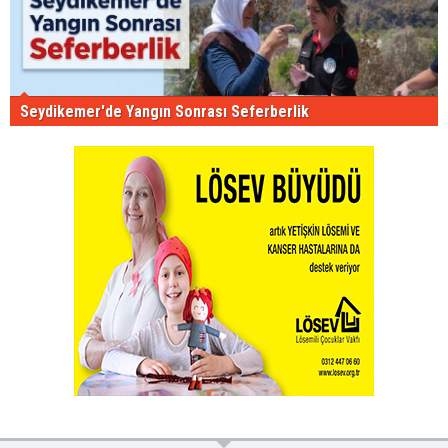
Seydikemer'de Yangın Sonrası Seferberlik