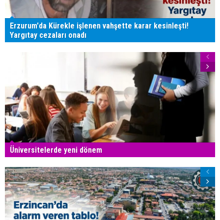
Erzurum'da Kürekle işlenen vahşette karar kesinleşti!
Yargıtay cezaları onadı
Üniversitelerde yeni dönem