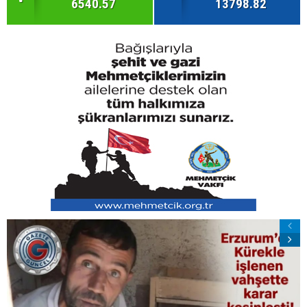
6540.57
13798.82