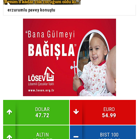
erzurumlu pavey konuştu
DOLAR
EURO
47.72
54.99
ALTIN
BIST 100