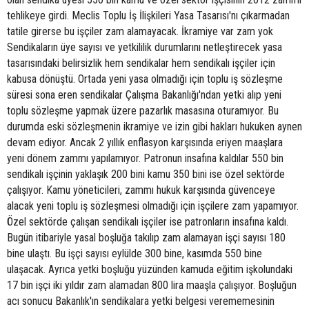
tehlikeye girdi. Meclis Toplu İş İlişkileri Yasa Tasarısı'nı çıkarmadan
tatile girerse bu işçiler zam alamayacak. İkramiye var zam yok
Sendikaların üye sayısı ve yetkililik durumlarını netleştirecek yasa
tasarısındaki belirsizlik hem sendikalar hem sendikalı işçiler için
kabusa dönüştü. Ortada yeni yasa olmadığı için toplu iş sözleşme
süresi sona eren sendikalar Çalışma Bakanlığı'ndan yetki alıp yeni
toplu sözleşme yapmak üzere pazarlık masasına oturamıyor. Bu
durumda eski sözleşmenin ikramiye ve izin gibi hakları hukuken aynen
devam ediyor. Ancak 2 yıllık enflasyon karşısında eriyen maaşlara
yeni dönem zammı yapılamıyor. Patronun insafına kaldılar 550 bin
sendikalı işçinin yaklaşık 200 bini kamu 350 bini ise özel sektörde
çalışıyor. Kamu yöneticileri, zammı hukuk karşısında güvenceye
alacak yeni toplu iş sözleşmesi olmadığı için işçilere zam yapamıyor.
Özel sektörde çalışan sendikalı işçiler ise patronların insafına kaldı.
Bugün itibariyle yasal boşluğa takılıp zam alamayan işçi sayısı 180
bine ulaştı. Bu işçi sayısı eylülde 300 bine, kasımda 550 bine
ulaşacak. Ayrıca yetki boşluğu yüzünden kamuda eğitim işkolundaki
17 bin işçi iki yıldır zam alamadan 800 lira maaşla çalışıyor. Boşluğun
acı sonucu Bakanlık'ın sendikalara yetki belgesi verememesinin