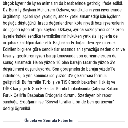
birçok işyerinde işten atılmaları da beraberinde getirdiği ifade edildi.
Öz Büro İş Başkanı Muharrem Özkaya, sendikaların yeni işyerlerinde
örgütlenip işçileri üye yaptığını, ancak yetki alınamadığı için işçilerin
boşluğa düştüğünü, fırsatı değerlendiren kötü niyetli bazı işverenlerin
de işçileri işten attığını söyledi. Özkaya, ayrıca sözleşmesi sona eren
işyerlerindeki sendika temsilcilerinin hukuken yetkisiz, işçilerin de
örgütsüz kaldığını ifade etti. Başbakan Erdoğan devreye girecek
Edinilen bilgilere göre sendikalar arasında anlaşmazlığa neden olan ve
tasarıyı geciktiren işyeri barajı konusunda son görüşmelerden de
sonuç alınamadı. Halen yüzde 10 olan barajın tasarıda yüzde 3'e
düşürülmesi düşünülüyordu. Son görüşmelerde barajın yüzde1'e
indirilmesi, 5 yılın sonunda ise yüzde 3'e çıkarılması formülü
geliştirildi. Bu formüle Türk-İş ve TİSK sıcak bakarken Hak-İş ve
DİSK karşı çıktı. Son Bakanlar Kurulu toplantısında Çalışma Bakanı
Faruk Çelik'in Başbakan Erdoğan'a durumu özetleyen bir rapor
sunduğu, Erdoğan'ın ise "Sosyal taraflarla bir de ben görüşeyim"
dediği öğrenildi.
Önceki ve Sonraki Haberler