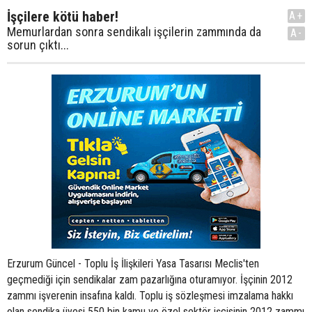
İşçilere kötü haber!
A+
Memurlardan sonra sendikalı işçilerin zammında da
A-
sorun çıktı...
Erzurum Güncel - Toplu İş İlişkileri Yasa Tasarısı Meclis'ten
geçmediği için sendikalar zam pazarlığına oturamıyor. İşçinin 2012
zammı işverenin insafına kaldı. Toplu iş sözleşmesi imzalama hakkı
olan sendika üyesi 550 bin kamu ve özel sektör işçisinin 2012 zammı