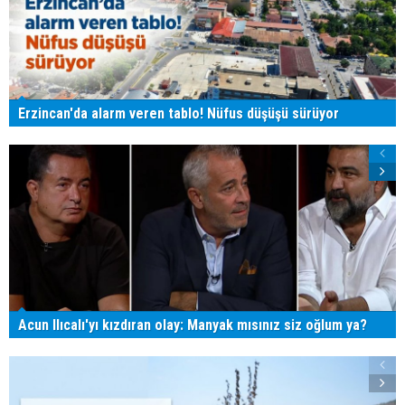
Erzincan'da alarm veren tablo! Nüfus düşüşü sürüyor
Acun Ilıcalı'yı kızdıran olay: Manyak mısınız siz oğlum ya?