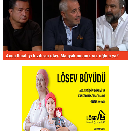
Acun Ilıcalı'yı kızdıran olay: Manyak mısınız siz oğlum ya?