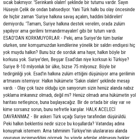
sıcak bakmıyor. 'Serinkanlı olalım' şeklinde bir tutumu vardır. Sayın
Hüseyin Çelik de ondan bahsediyor. Yani Türk halkı bu olay öncesinde
de hiçbir zaman 'Suriye halkına savaş açalım, haddini bildirelim'
demiyordu. 'Tamam, Suriye halkına destek verelim, orada zulüm
yapılıyor ama gerilimi tırmandırmayalım' gibi bir tutum vardı.
ESAD'DAN KORKMUYORLAR - Peki, ama Suriye'de tüm bunlar
olurken, sınır komşumuzdan kendilerine yönelik bir saldırı endişesi hiç
yok muydu halkın? Bunu biz de sorduk ama hayır, halkın böyle bir
korkusu yok. Suriye'den, Beşşar Esad'dan niye korksun ki Türkiye?
Suriye 8-10 milyonluk bir ülke, bizse 75 milyonuz. Böyle bir
tedirginliği yok. Esad'ın halkına zulüm ettiğini düşünüyor ama gerilimin
artmasını istemiyor. Halkın hükümete 'Sakin olalım' şeklinde mesajı
vardı. - Olay çok taze olduğu için sanıyorum sizin henüz alanda nabız
yoklama imkanınız olmadı, değil mi? Henüz olmadı ama hükümetin yol
haritası netleşince, buna başlayacağız. Bir de ortada bir olay var ve
kime sorsanız sorun, bunu nefretle karşılar. HALK ACELECİ
DAVRANMAZ - Bir askeri Türk uçağı Suriye tarafından düşürüldü.
Peki halkın beklentisi nedir sizce bu koşullarda? Vatandaş adına
konuşmak istemem. Ama tahminim Türkiye'nin uluslararası alanda
onurunun incinmediğini görmek, bu yönde adımlar atılmasını bekler