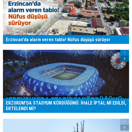
Erzincan'da alarm veren tablo! Nüfus düşüşü sürüyor
ERZURUM’DA STADYUM KÖRDÜĞÜMÜ: İHALE İPTAL Mİ EDİLDİ,
ERTELENDİ Mİ?