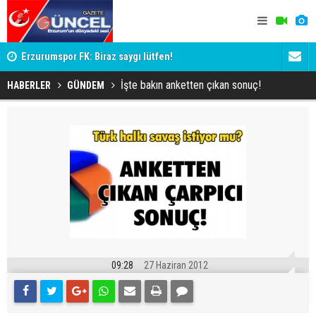
Mİ
Erzurumspor FK: Biraz saygı lütfen!
'Bot Hesap
Cumhuriyet
İşte bakın anketten çıkan sonuç!
HABERLER
GÜNDEM
09:28
27 Haziran 2012