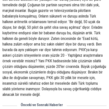
temelinde değil. Çoğunun bir partinin seçmeni olma titri dahi yok,
marjinal insanlar. Bugün gazete ve televizyonlarda pilotların
babalarıyla konuşulmuş. Onların sükuneti ve duruşu aslında Türk
halkının aritmetik ortalamasını temsil ediyor. 'Bir değil, 50 uçak da
düşse; bir değil, 50 pilot da şehit olsa savaş açılmaz' diyor. Evladını
kaybetme endişesi olan bir babanın duruşu bu, düşünün artık. Türk
halkının da geneli böyle duruyor. Zaten öncesinde de 'Esad kötü,
halkına zulüm ediyor ama biz sakin olalım' diye bir duruş vardı. Ben
burada da aynı yaklaşım var diye tahmin ediyorum. PKK'ya karşı
askeri çözüm isteyenlerin oranı yüzde 20 - Yaptığınız araştırmalara
örnek verebilir misiniz? Yani PKK hadisesinde bile çözümün silahlı
çözüm olduğunu düşünenler, yüzde 20'ler civarında. Büyük çoğunluğu
sosyal, ekonomik çözümlerin doğru olduğunu düşünüyor. Bırakın bir
ülke ile doğrudan savaşmayı, PKK gibi 30 yıllık bir mesele için,
insanımızı sürekli rahatsız eden bir meselede dahi Türk toplumu
silahlı yönteme inanmıyor. Dolayısıyla bu savaş çığırtkanlığı ciddiye
alınacak bir mesele değil.
Önceki ve Sonraki Haberler