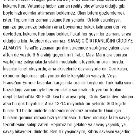
hükümetten. Vatandaş hiçbir zaman reality show'larda olduğu gibi
böyle hızlı adımlar atılmasını beklemez. Olanı biteni gözlemlemek
ister. Toplum her zaman sükunetten yanadır. 'Ortalık sakinleşsin,
işimize gücümüze bakalım ama boynumuz bükük kalmasın der' ve
devletten, hükümetten bunu bekler. Fakat her şeyin bir zamanı, sırası
olduğunu bilir. Aceleci davranmaz. SAVAŞ ÇIĞIRTKANLIĞINI CİDDİYE
ALMAYIN - İsrail'le yaşanan gerilim sürecinde yaptığınız çalışmalara
atfen de yüzde 3-5 aralığı geçerli mi? Tabii, Mavi Marmara sonrası
yaptığımız çalışmalarda silahlı müdahale isteyenlerin oranı buydu.
İnsanlar lanet okuyordu, ama aklıselimle davranıyorlardır. Geri kalan,
ekonomi-diplomasi gibi yöntemlerle karşılıktan yanaydı. Veya
Fransa'nın Ermeni tasarıları karşısında oranlar böyle idi. Türk halkı siniri
bozulduğu zaman öyle hemen silaha sarılmak isteyen bir toplum
değil. İstanbul'da 300-500 kişi bir araya gelip, 'Ordu Şam'a diye slogan
atsa bu çok büyütülür. Ama 13-14 milyonluk bir şehirde 300 kişidir
bunlar. 10 binde binlerle nitelendireceğimiz oranlardır. Onun için
bunların görünür olması bizi yanıltmasın. Türkiye oldukça fazla savaş
tecrübesine sahip zaten. Hepimiz bir şekilde ya savaş yaşadık, ya
savaş hikayeleri dinledik. Ben 47 yaşındayım, Kıbrıs savaşını yaşadım.