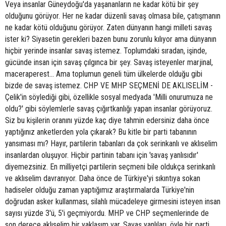
Veya insanlar Güneydoğu'da yaşananların ne kadar kötü bir şey
olduğunu görüyor. Her ne kadar düzenli savaş olmasa bile, çatışmanın
ne kadar kötü olduğunu görüyor. Zaten dünyanın hangi milleti savaş
ister ki? Siyasetin gerekleri bazen bunu zorunlu kılıyor ama dünyanın
hiçbir yerinde insanlar savaş istemez. Toplumdaki sıradan, işinde,
gücünde insan için savaş çılgınca bir şey. Savaş isteyenler marjinal,
maceraperest... Ama toplumun geneli tüm ülkelerde olduğu gibi
bizde de savaş istemez. CHP VE MHP SEÇMENİ DE AKLISELİM -
Çelik'in söylediği gibi, özellikle sosyal medyada 'Milli onurumuza ne
oldu?' gibi söylemlerle savaş çığırtkanlığı yapan insanlar görüyoruz.
Siz bu kişilerin oranını yüzde kaç diye tahmin edersiniz daha önce
yaptığınız anketlerden yola çıkarak? Bu kitle bir parti tabanının
yansıması mı? Hayır, partilerin tabanları da çok serinkanlı ve aklıselim
insanlardan oluşuyor. Hiçbir partinin tabanı için 'savaş yanlısıdır'
diyemezsiniz. En milliyetçi partilerin seçmeni bile oldukça serinkanlı
ve aklıselim davranıyor. Daha önce de Türkiye'yi sıkıntıya sokan
hadiseler olduğu zaman yaptığımız araştırmalarda Türkiye'nin
doğrudan asker kullanması, silahlı mücadeleye girmesini isteyen insan
sayısı yüzde 3'ü, 5'i geçmiyordu. MHP ve CHP seçmenlerinde de
son derece aklıselim bir yaklaşım var. Savaş yanlıları, öyle bir parti