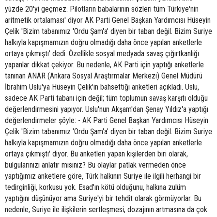
yüzde 20'yi geçmez. Pilotların babalarının sözleri tüm Türkiye'nin
aritmetik ortalaması' diyor AK Parti Genel Başkan Yardımcısı Hüseyin
Çelik 'Bizim tabanımız 'Ordu Şam'a' diyen bir taban değil. Bizim Suriye
halkıyla kapışmamızın doğru olmadığı daha önce yapılan anketlerle
ortaya çıkmıştı' dedi. Özellikle sosyal medyada savaş çığırtkanlığı
yapanlar dikkat çekiyor. Bu nedenle, AK Parti için yaptığı anketlerle
tanınan ANAR (Ankara Sosyal Araştırmalar Merkezi) Genel Müdürü
İbrahim Uslu'ya Hüseyin Çelik'in bahsettiği anketleri açıkladı. Uslu,
sadece AK Parti tabanı için değil; tüm toplumun savaş karşıtı olduğu
değerlendirmesini yapıyor. Uslu'nun Akşam'dan Şenay Yıldız'a yaptığı
değerlendirmeler şöyle: - AK Parti Genel Başkan Yardımcısı Hüseyin
Çelik 'Bizim tabanımız 'Ordu Şam'a' diyen bir taban değil. Bizim Suriye
halkıyla kapışmamızın doğru olmadığı daha önce yapılan anketlerle
ortaya çıkmıştı' diyor. Bu anketleri yapan kişilerden biri olarak,
bulgularınızı anlatır mısınız? Bu olaylar patlak vermeden önce
yaptığımız anketlere göre, Türk halkının Suriye ile ilgili herhangi bir
tedirginliği, korkusu yok. Esad'ın kötü olduğunu, halkına zulüm
yaptığını düşünüyor ama Suriye'yi bir tehdit olarak görmüyorlar. Bu
nedenle, Suriye ile ilişkilerin sertleşmesi, dozajının artmasına da çok