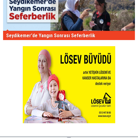
Seydikemer'de Yangın Sonrası Seferberlik