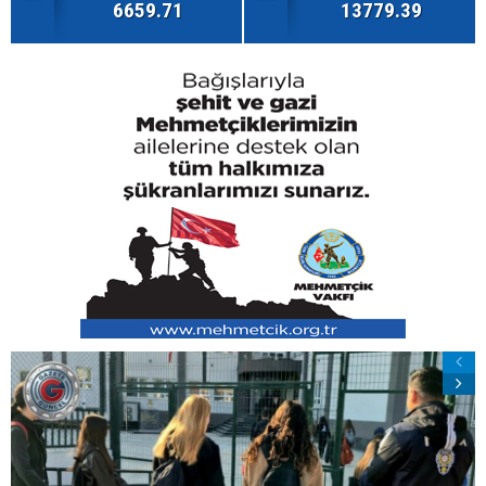
6659.71
13779.39