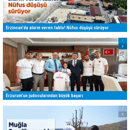
Erzincan'da alarm veren tablo! Nüfus düşüşü sürüyor
Erzurum'un judocularından büyük başarı