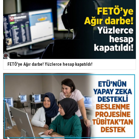
FETÖ'ye Ağır darbe! Yüzlerce hesap kapatıldı!