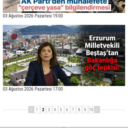
03 Ağustos 2026 Pazartesi 19:00
03 Ağustos 2026 Pazartesi 17:00
1
2
3
4
5
6
7
8
9
10