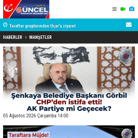
 var!
Taraftar gruplarından Uçar'a ziyaret
Erzurumspo
yolculuğun
HABERLER
MANŞETLER
05 Ağustos 2026 Çarşamba 14:00