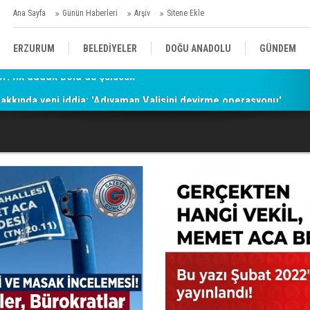
Ana Sayfa
Günün Haberleri
Arşiv
Sitene Ekle
ERZURUM
BELEDİYELER
DOĞU ANADOLU
GÜNDEM
hakkında yeni iddia: 'Adıyaman Valisini devirme operasyonu'
SİYASET
AFAD/ SAVAŞ
SPOR
KÜLTÜR/SANAT//MAĞAZİN
BODRUM