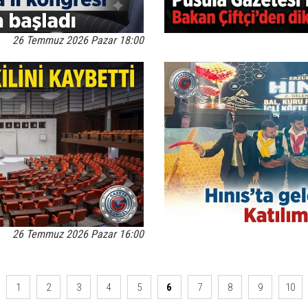
26 Temmuz 2026 Pazar 18:00
26 Temmuz 2026 Pazar 16:00
1
2
3
4
5
6
7
8
9
10