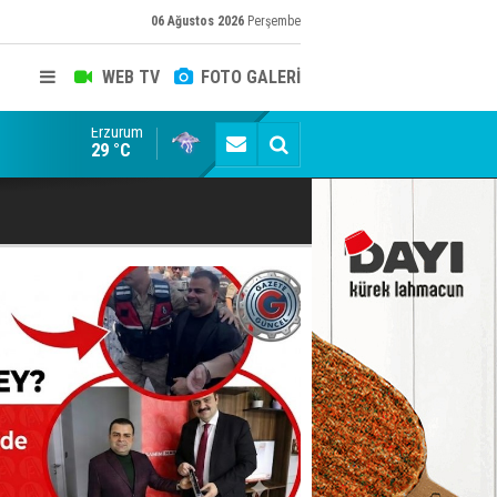
06 Ağustos 2026
Perşembe
WEB TV
FOTO GALERİ
Erzurum
Belediyede rüşvet skandalının görüntüleri ortaya çık
29 °C