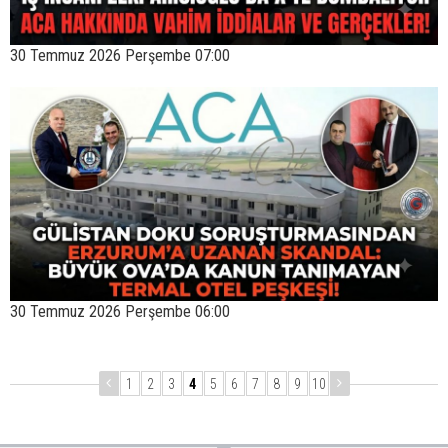
30 Temmuz 2026 Perşembe 07:00
30 Temmuz 2026 Perşembe 06:00
1
2
3
4
5
6
7
8
9
10