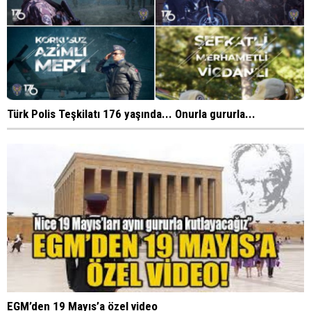
Türk Polis Teşkilatı 176 yaşında... Onurla gururla...
EGM’den 19 Mayıs’a özel video