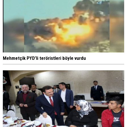
Mehmetçik PYD’li teröristleri böyle vurdu