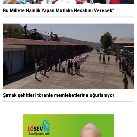
Bu Millete Hainlik Yapan Mutlaka Hesabını Verecek"
Şırnak şehitleri törenle memleketlerine uğurlanıyor