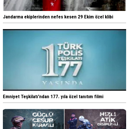
Jandarma ekiplerinden nefes kesen 29 Ekim özel klibi
Emniyet Teşkilatı'ndan 177. yıla özel tanıtım filmi