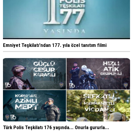
Emniyet Teşkilatı'ndan 177. yıla özel tanıtım filmi
Türk Polis Teşkilatı 176 yaşında... Onurla gururla...