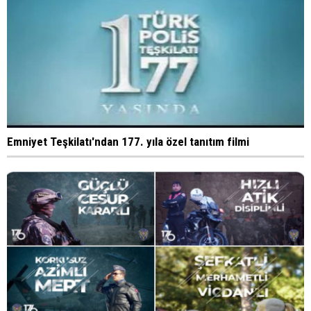
Emniyet Teşkilatı'ndan 177. yıla özel tanıtım filmi