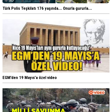
Türk Polis Teşkilatı 176 yaşında... Onurla gururla...
EGM’den 19 Mayıs’a özel video