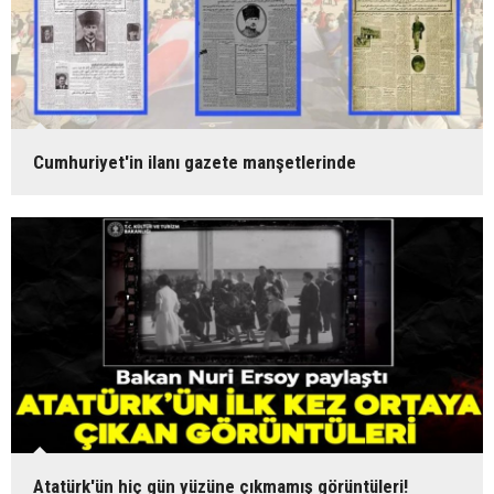
Cumhuriyet'in ilanı gazete manşetlerinde
Atatürk'ün hiç gün yüzüne çıkmamış görüntüleri!