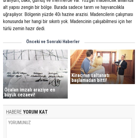
uranyum, bakır, gümüş ve mermerde var. Yozgat madencilik anlamda
alt yapısı zengin bir bölge. Burada sadece tarım ve hayvancılıkla
uğraşılıyor. Bölgenin yüzde 40ı hazine arazisi. Madencilerin çalışması
konusunda her hangi bir sıkıntı yok. Madencinin çalışabilmesi için her
türlü zemin hazır dedi.
Önceki ve Sonraki Haberler
Kiracının saltanatı
başlamadan bitti!
Öcalan imzalı araziye en
büyük cezaevi!
HABERE
YORUM KAT