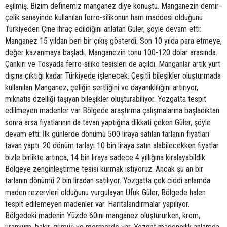
eşilmiş. Bizim definemiz manganez diye konuştu. Manganezin demir-
çelik sanayinde kullanılan ferro-silikonun ham maddesi olduğunu
Türkiyeden Çine ihraç edildiğini anlatan Güler, şöyle devam etti:
Manganez 15 yıldan beri bir çıkış gösterdi. Son 10 yılda para etmeye,
değer kazanmaya başladı. Manganezin tonu 100-120 dolar arasında.
Çankırı ve Tosyada ferro-siliko tesisleri de açıldı. Manganlar artık yurt
dışına çıktığı kadar Türkiyede işlenecek. Çeşitli bileşikler oluşturmada
kullanılan Manganez, çeliğin sertliğini ve dayanıklılığını artırıyor,
mıknatıs özelliği taşıyan bileşikler oluşturabiliyor. Yozgatta tespit
edilmeyen madenler var Bölgede araştırma çalışmalarına başladıktan
sonra arsa fiyatlarının da tavan yaptığına dikkati çeken Güler, şöyle
devam etti: İlk günlerde dönümü 500 liraya satılan tarlanın fiyatları
tavan yaptı. 20 dönüm tarlayı 10 bin liraya satın alabilecekken fiyatlar
bizle birlikte artınca, 14 bin liraya sadece 4 yıllığına kiralayabildik.
Bölgeye zenginleştirme tesisi kurmak istiyoruz. Ancak şu an bir
tarlanın dönümü 2 bin liradan satılıyor. Yozgatta çok ciddi anlamda
maden rezervleri olduğunu vurgulayan Ufuk Güler, Bölgede halen
tespit edilemeyen madenler var. Haritalandırmalar yapılıyor.
Bölgedeki madenin Yüzde 60ını manganez oluştururken, krom,