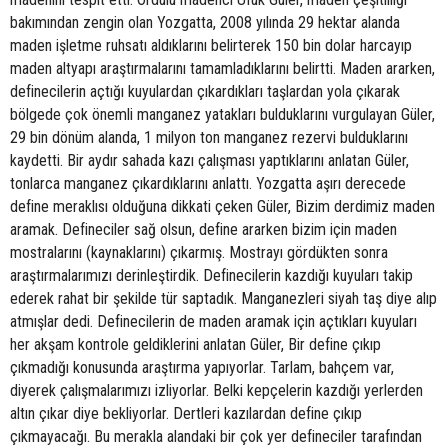
bakımından zengin olan Yozgatta, 2008 yılında 29 hektar alanda
maden işletme ruhsatı aldıklarını belirterek 150 bin dolar harcayıp
maden altyapı araştırmalarını tamamladıklarını belirtti. Maden ararken,
definecilerin açtığı kuyulardan çıkardıkları taşlardan yola çıkarak
bölgede çok önemli manganez yatakları bulduklarını vurgulayan Güler,
29 bin dönüm alanda, 1 milyon ton manganez rezervi bulduklarını
kaydetti. Bir aydır sahada kazı çalışması yaptıklarını anlatan Güler,
tonlarca manganez çıkardıklarını anlattı. Yozgatta aşırı derecede
define meraklısı olduğuna dikkati çeken Güler, Bizim derdimiz maden
aramak. Defineciler sağ olsun, define ararken bizim için maden
mostralarını (kaynaklarını) çıkarmış. Mostrayı gördükten sonra
araştırmalarımızı derinleştirdik. Definecilerin kazdığı kuyuları takip
ederek rahat bir şekilde tür saptadık. Manganezleri siyah taş diye alıp
atmışlar dedi. Definecilerin de maden aramak için açtıkları kuyuları
her akşam kontrole geldiklerini anlatan Güler, Bir define çıkıp
çıkmadığı konusunda araştırma yapıyorlar. Tarlam, bahçem var,
diyerek çalışmalarımızı izliyorlar. Belki kepçelerin kazdığı yerlerden
altın çıkar diye bekliyorlar. Dertleri kazılardan define çıkıp
çıkmayacağı. Bu merakla alandaki bir çok yer defineciler tarafından