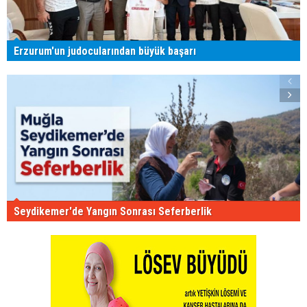
Erzurum'un judocularından büyük başarı
Seydikemer'de Yangın Sonrası Seferberlik