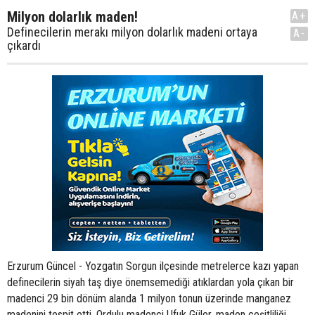
Milyon dolarlık maden!
A+
Definecilerin merakı milyon dolarlık madeni ortaya
A-
çıkardı
Erzurum Güncel - Yozgatın Sorgun ilçesinde metrelerce kazı yapan
definecilerin siyah taş diye önemsemediği atıklardan yola çıkan bir
madenci 29 bin dönüm alanda 1 milyon tonun üzerinde manganez
madenini tespit etti. Ordulu madenci Ufuk Güler, maden çeşitliliği