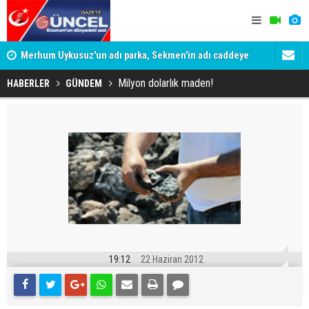
Merhum Uykusuz'un adı parka, Sekmen'in adı caddeye
Konuşanlar'
verildi
Gözaltına a
Milyon dolarlık maden!
HABERLER
GÜNDEM
19:12
22 Haziran 2012