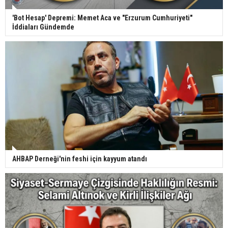
'Bot Hesap' Depremi: Memet Aca ve "Erzurum Cumhuriyeti"
İddiaları Gündemde
AHBAP Derneği'nin feshi için kayyum atandı