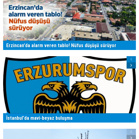
Erzincan'da alarm veren tablo! Nüfus düşüşü sürüyor
İstanbul'da mavi-beyaz buluşma