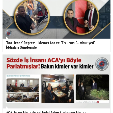
'Bot Hesap' Depremi: Memet Aca ve "Erzurum Cumhuriyeti"
İddiaları Gündemde
ACA, bakın kimlerle kol kola! Bakın kimler var kimler