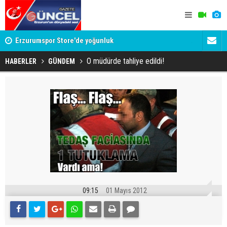
Erzurumspor Store'de yoğunluk
Adalet Bak
Böyle bir 
O müdürde tahliye edildi!
HABERLER
GÜNDEM
09:15
01 Mayıs 2012