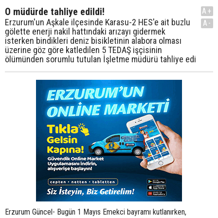
O müdürde tahliye edildi!
A+
Erzurum'un Aşkale ilçesinde Karasu-2 HES'e ait buzlu
A-
gölette enerji nakil hattındaki arızayı gidermek
isterken bindikleri deniz bisikletinin alabora olması
üzerine göz göre katledilen 5 TEDAŞ işçisinin
ölümünden sorumlu tutulan İşletme müdürü tahliye edi
Erzurum Güncel- Bugün 1 Mayıs Emekci bayramı kutlanırken,