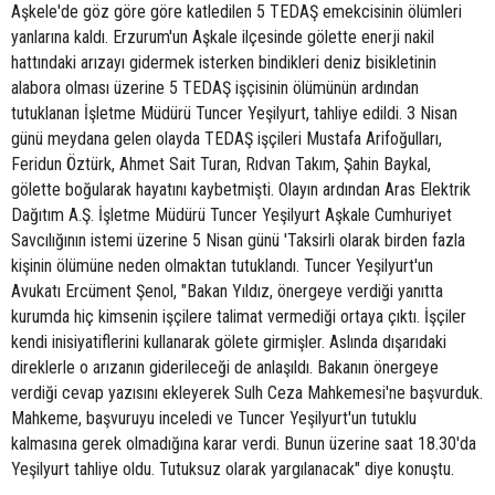
Aşkele'de göz göre göre katledilen 5 TEDAŞ emekcisinin ölümleri
yanlarına kaldı. Erzurum'un Aşkale ilçesinde gölette enerji nakil
hattındaki arızayı gidermek isterken bindikleri deniz bisikletinin
alabora olması üzerine 5 TEDAŞ işçisinin ölümünün ardından
tutuklanan İşletme Müdürü Tuncer Yeşilyurt, tahliye edildi. 3 Nisan
günü meydana gelen olayda TEDAŞ işçileri Mustafa Arifoğulları,
Feridun Öztürk, Ahmet Sait Turan, Rıdvan Takım, Şahin Baykal,
gölette boğularak hayatını kaybetmişti. Olayın ardından Aras Elektrik
Dağıtım A.Ş. İşletme Müdürü Tuncer Yeşilyurt Aşkale Cumhuriyet
Savcılığının istemi üzerine 5 Nisan günü 'Taksirli olarak birden fazla
kişinin ölümüne neden olmaktan tutuklandı. Tuncer Yeşilyurt'un
Avukatı Ercüment Şenol, "Bakan Yıldız, önergeye verdiği yanıtta
kurumda hiç kimsenin işçilere talimat vermediği ortaya çıktı. İşçiler
kendi inisiyatiflerini kullanarak gölete girmişler. Aslında dışarıdaki
direklerle o arızanın giderileceği de anlaşıldı. Bakanın önergeye
verdiği cevap yazısını ekleyerek Sulh Ceza Mahkemesi'ne başvurduk.
Mahkeme, başvuruyu inceledi ve Tuncer Yeşilyurt'un tutuklu
kalmasına gerek olmadığına karar verdi. Bunun üzerine saat 18.30'da
Yeşilyurt tahliye oldu. Tutuksuz olarak yargılanacak" diye konuştu.