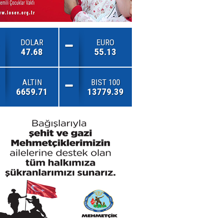
DOLAR
EURO
47.68
55.13
ALTIN
BIST 100
6659.71
13779.39