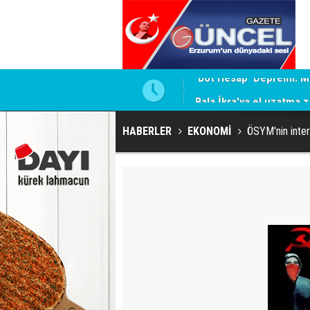
 İddiaları Gündemde
Bala İkra'ya el uzatma z
HABERLER
EKONOMİ
ÖSYM'nin intern