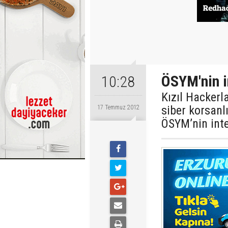
ÖSYM'nin in
10:28
Kızıl Hackerl
siber korsan
17 Temmuz 2012
ÖSYM’nin inte