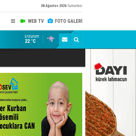
08 Ağustos 2026
Cumartesi
WEB TV
FOTO GALERİ
Erzurum
ADALET BAKANI AKIN GÜRLEK'E AÇIK İHBAR! BAKIRC
22 °C