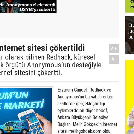
Er
ju
bü
ternet sitesi çökertildi
A+
ar olarak bilinen Redhack, küresel
A-
lık örgütü Anonymous’un desteğiyle
rnet sitesini çökertti.
Erzurum Güncel- Redhack ve
Anonymous’un bu sabah erken
saatlerde gerçekleştirdiği
eylemlerde bir diğer hedef,
Ankara Büyükşehir Belediye
Başkanı Melih Gökçek’in internet
sitesi melihgokcek.com oldu.