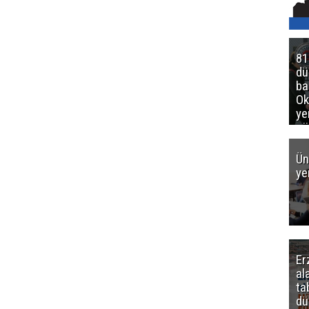
81
d
ba
Ok
ye
gö
Ün
ye
Er
al
ta
dü