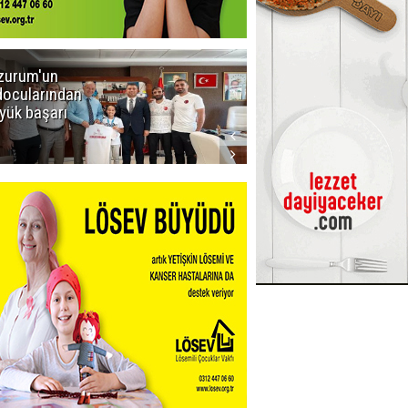
zurum'un
Amar süper
docularından
ligi seviyor!
yük başarı