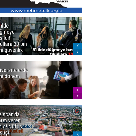
 ilde
Erzurum'da
üğmeye
Kürekle
sıldı!
işlenen
ullara 30 bin
vahşette karar
ni güvenlik
kesinleşti!
revlisi
Yargıtay
cezaları onadı
iversitelerde
Başkan
ni dönem
Sekmen'den
Tercih
Döneminde
Erzurum
Vurgusu
zincan'da
Meteoroloji
arm veren
uyardı!
blo! Nüfus
Doğu'ya yaz
şüşü
gelmeyecek