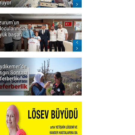
rüyor
zurum'un
Amar süper
docularından
ligi seviyor!
yük başarı
ydikemer'de
Muğla
ngın Sonrası
Büyükşehir
ferberlik
Tüm
İmkânlarıyla
Yangın
Sahasında