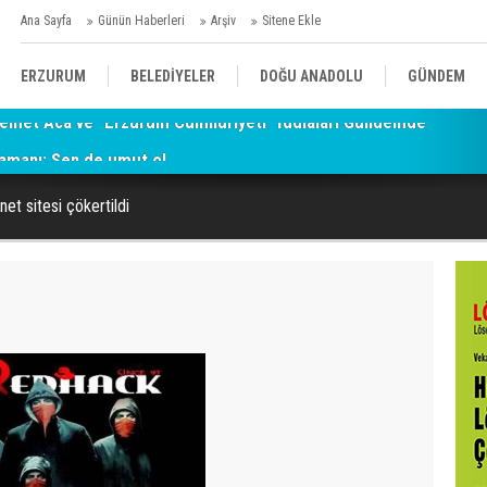
Ana Sayfa
Günün Haberleri
Arşiv
Sitene Ekle
ERZURUM
BELEDİYELER
DOĞU ANADOLU
GÜNDEM
amanı: Sen de umut ol...
SİYASET
AFAD/ SAVAŞ
SPOR
et sitesi çökertildi
KÜLTÜR/SANAT//MAĞAZİN
BODRUM