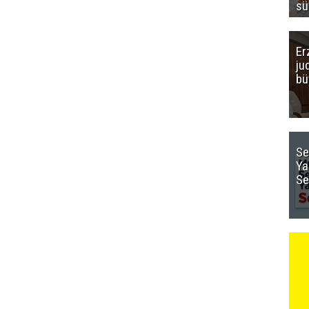
sü
Er
ju
bü
Se
Ya
Se