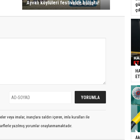
Ayvalı köylüleri festivalde buluştu!
gü
çı
HA
ET
er veya imalar, inançlara saldırı içeren, imla kuralları ile
arflerle yazılmış yorumlar onaylanmamaktadır.
Ak