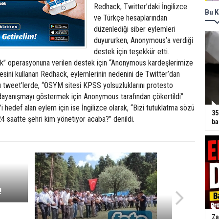
Redhack, Twitter’daki İngilizce
Bu K
ve Türkçe hesaplarından
düzenlediği siber eylemleri
duyururken, Anonymous’a verdiği
destek için teşekkür etti.
 operasyonuna verilen destek için “Anonymous kardeşlerimize
esini kullanan Redhack, eylemlerinin nedenini de Twitter’dan
ğı tweet’lerde, “ÖSYM sitesi KPSS yolsuzluklarını protesto
ayanışmayı göstermek için Anonymous tarafından çökertildi”
i hedef alan eylem için ise İngilizce olarak, “Bizi tutuklatma sözü
35
24 saatte şehri kim yönetiyor acaba?” denildi.
ba
!
Za