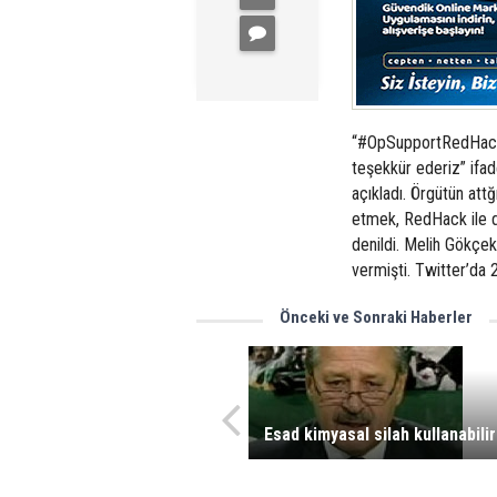
“#OpSupportRedHack”
teşekkür ederiz” ifad
açıkladı. Örgütün att
etmek, RedHack ile d
denildi. Melih Gökçek’
vermişti. Twitter’da 
Önceki ve Sonraki Haberler
Esad kimyasal silah kullanabilir