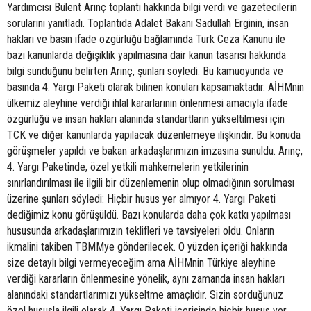
Yardımcısı Bülent Arınç toplantı hakkında bilgi verdi ve gazetecilerin
sorularını yanıtladı. Toplantıda Adalet Bakanı Sadullah Erginin, insan
hakları ve basın ifade özgürlüğü bağlamında Türk Ceza Kanunu ile
bazı kanunlarda değişiklik yapılmasına dair kanun tasarısı hakkında
bilgi sunduğunu belirten Arınç, şunları söyledi: Bu kamuoyunda ve
basında 4. Yargı Paketi olarak bilinen konuları kapsamaktadır. AİHMnin
ülkemiz aleyhine verdiği ihlal kararlarının önlenmesi amacıyla ifade
özgürlüğü ve insan hakları alanında standartların yükseltilmesi için
TCK ve diğer kanunlarda yapılacak düzenlemeye ilişkindir. Bu konuda
görüşmeler yapıldı ve bakan arkadaşlarımızın imzasına sunuldu. Arınç,
4. Yargı Paketinde, özel yetkili mahkemelerin yetkilerinin
sınırlandırılması ile ilgili bir düzenlemenin olup olmadığının sorulması
üzerine şunları söyledi: Hiçbir husus yer almıyor 4. Yargı Paketi
dediğimiz konu görüşüldü. Bazı konularda daha çok katkı yapılması
hususunda arkadaşlarımızın teklifleri ve tavsiyeleri oldu. Onların
ikmalini takiben TBMMye gönderilecek. O yüzden içeriği hakkında
size detaylı bilgi vermeyeceğim ama AİHMnin Türkiye aleyhine
verdiği kararların önlenmesine yönelik, aynı zamanda insan hakları
alanındaki standartlarımızı yükseltme amaçlıdır. Sizin sorduğunuz
özel hususla ilgili olarak 4. Yargı Paketi içerisinde hiçbir husus yer