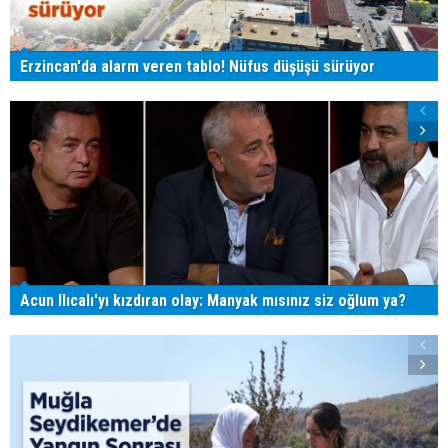
Erzincan'da alarm veren tablo! Nüfus düşüşü sürüyor
Acun Ilıcalı'yı kızdıran olay: Manyak mısınız siz oğlum ya?