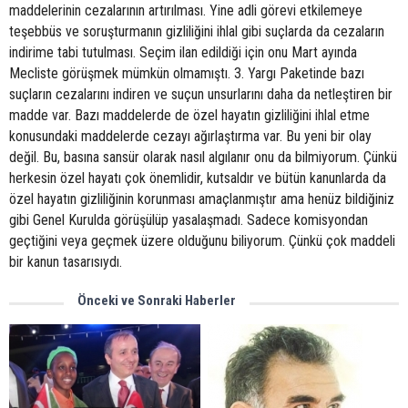
maddelerinin cezalarının artırılması. Yine adli görevi etkilemeye
teşebbüs ve soruşturmanın gizliliğini ihlal gibi suçlarda da cezaların
indirime tabi tutulması. Seçim ilan edildiği için onu Mart ayında
Mecliste görüşmek mümkün olmamıştı. 3. Yargı Paketinde bazı
suçların cezalarını indiren ve suçun unsurlarını daha da netleştiren bir
madde var. Bazı maddelerde de özel hayatın gizliliğini ihlal etme
konusundaki maddelerde cezayı ağırlaştırma var. Bu yeni bir olay
değil. Bu, basına sansür olarak nasıl algılanır onu da bilmiyorum. Çünkü
herkesin özel hayatı çok önemlidir, kutsaldır ve bütün kanunlarda da
özel hayatın gizliliğinin korunması amaçlanmıştır ama henüz bildiğiniz
gibi Genel Kurulda görüşülüp yasalaşmadı. Sadece komisyondan
geçtiğini veya geçmek üzere olduğunu biliyorum. Çünkü çok maddeli
bir kanun tasarısıydı.
Önceki ve Sonraki Haberler