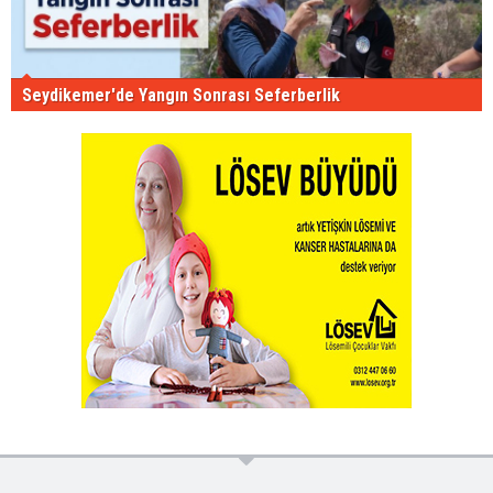
Seydikemer'de Yangın Sonrası Seferberlik