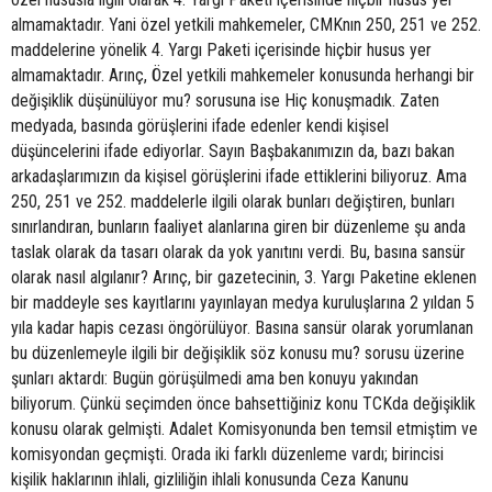
almamaktadır. Yani özel yetkili mahkemeler, CMKnın 250, 251 ve 252.
maddelerine yönelik 4. Yargı Paketi içerisinde hiçbir husus yer
almamaktadır. Arınç, Özel yetkili mahkemeler konusunda herhangi bir
değişiklik düşünülüyor mu? sorusuna ise Hiç konuşmadık. Zaten
medyada, basında görüşlerini ifade edenler kendi kişisel
düşüncelerini ifade ediyorlar. Sayın Başbakanımızın da, bazı bakan
arkadaşlarımızın da kişisel görüşlerini ifade ettiklerini biliyoruz. Ama
250, 251 ve 252. maddelerle ilgili olarak bunları değiştiren, bunları
sınırlandıran, bunların faaliyet alanlarına giren bir düzenleme şu anda
taslak olarak da tasarı olarak da yok yanıtını verdi. Bu, basına sansür
olarak nasıl algılanır? Arınç, bir gazetecinin, 3. Yargı Paketine eklenen
bir maddeyle ses kayıtlarını yayınlayan medya kuruluşlarına 2 yıldan 5
yıla kadar hapis cezası öngörülüyor. Basına sansür olarak yorumlanan
bu düzenlemeyle ilgili bir değişiklik söz konusu mu? sorusu üzerine
şunları aktardı: Bugün görüşülmedi ama ben konuyu yakından
biliyorum. Çünkü seçimden önce bahsettiğiniz konu TCKda değişiklik
konusu olarak gelmişti. Adalet Komisyonunda ben temsil etmiştim ve
komisyondan geçmişti. Orada iki farklı düzenleme vardı; birincisi
kişilik haklarının ihlali, gizliliğin ihlali konusunda Ceza Kanunu