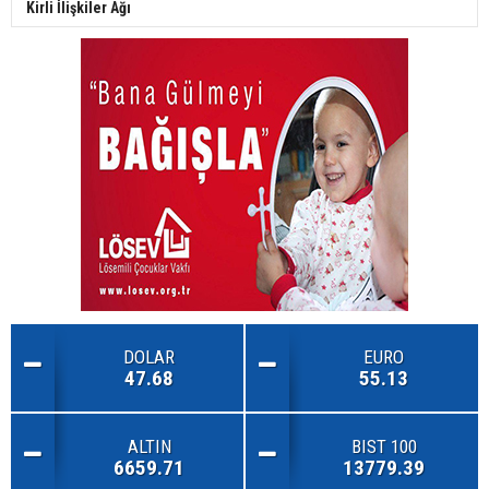
Kirli İlişkiler Ağı
DOLAR
EURO
47.68
55.13
ALTIN
BIST 100
6659.71
13779.39