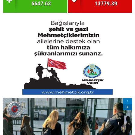
6647.63
13779.39