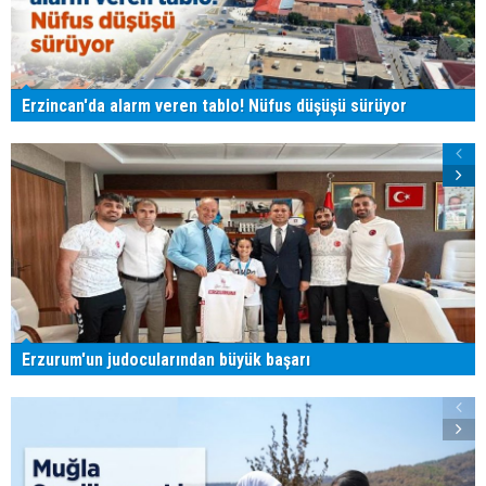
Erzincan'da alarm veren tablo! Nüfus düşüşü sürüyor
Erzurum'un judocularından büyük başarı