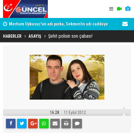
Merhum Uykusuz'un adı parka, Sekmen'in adı caddeye
Konuşanlar'
verildi
Gözaltına a
Şehit polisin son çabası!
HABERLER
ASAYİŞ
16:28
11 Eylül 2012