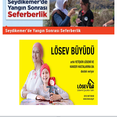
Seydikemer'de Yangın Sonrası Seferberlik