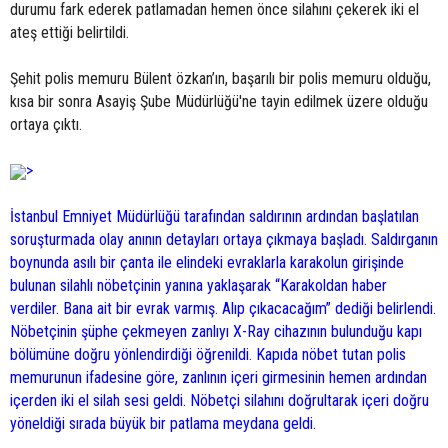
durumu fark ederek patlamadan hemen önce silahını çekerek iki el
ateş ettiği belirtildi.
Şehit polis memuru Bülent özkan’ın, başarılı bir polis memuru olduğu,
kısa bir sonra Asayiş Şube Müdürlüğü'ne tayin edilmek üzere olduğu
ortaya çıktı.
>
İstanbul Emniyet Müdürlüğü tarafından saldırının ardından başlatılan
soruşturmada olay anının detayları ortaya çıkmaya başladı. Saldırganın
boynunda asılı bir çanta ile elindeki evraklarla karakolun girişinde
bulunan silahlı nöbetçinin yanına yaklaşarak “Karakoldan haber
verdiler. Bana ait bir evrak varmış. Alıp çıkacacağım” dediği belirlendi.
Nöbetçinin şüphe çekmeyen zanlıyı X-Ray cihazının bulunduğu kapı
bölümüne doğru yönlendirdiği öğrenildi. Kapıda nöbet tutan polis
memurunun ifadesine göre, zanlının içeri girmesinin hemen ardından
içerden iki el silah sesi geldi. Nöbetçi silahını doğrultarak içeri doğru
yöneldiği sırada büyük bir patlama meydana geldi.