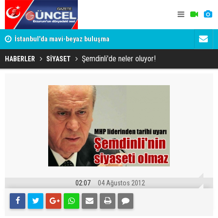
um
İstanbul'da mavi-beyaz buluşma
Erzurumspo
Şemdinli'de neler oluyor!
HABERLER
SİYASET
02:07
04 Ağustos 2012