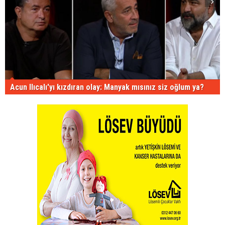
Acun Ilıcalı'yı kızdıran olay: Manyak mısınız siz oğlum ya?