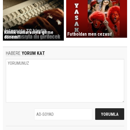
Kimlik numarasıyla girme
Futboldan men cezası!
dönemi!
HABERE
YORUM KAT