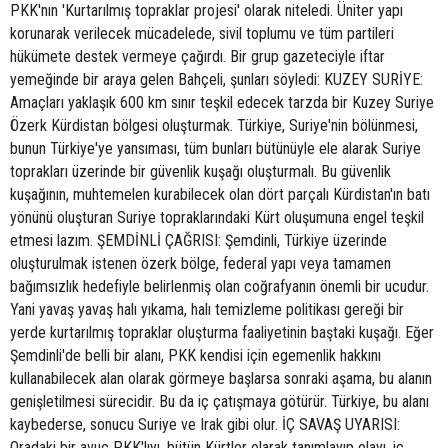
PKK'nın 'Kurtarılmış topraklar projesi' olarak niteledi. Üniter yapı
korunarak verilecek mücadelede, sivil toplumu ve tüm partileri
hükümete destek vermeye çağırdı. Bir grup gazeteciyle iftar
yemeğinde bir araya gelen Bahçeli, şunları söyledi: KUZEY SURİYE:
Amaçları yaklaşık 600 km sınır teşkil edecek tarzda bir Kuzey Suriye
Özerk Kürdistan bölgesi oluşturmak. Türkiye, Suriye'nin bölünmesi,
bunun Türkiye'ye yansıması, tüm bunları bütünüyle ele alarak Suriye
toprakları üzerinde bir güvenlik kuşağı oluşturmalı. Bu güvenlik
kuşağının, muhtemelen kurabilecek olan dört parçalı Kürdistan'ın batı
yönünü oluşturan Suriye topraklarındaki Kürt oluşumuna engel teşkil
etmesi lazım. ŞEMDİNLİ ÇAĞRISI: Şemdinli, Türkiye üzerinde
oluşturulmak istenen özerk bölge, federal yapı veya tamamen
bağımsızlık hedefiyle belirlenmiş olan coğrafyanın önemli bir ucudur.
Yani yavaş yavaş halı yıkama, halı temizleme politikası gereği bir
yerde kurtarılmış topraklar oluşturma faaliyetinin baştaki kuşağı. Eğer
Şemdinli'de belli bir alanı, PKK kendisi için egemenlik hakkını
kullanabilecek alan olarak görmeye başlarsa sonraki aşama, bu alanın
genişletilmesi sürecidir. Bu da iç çatışmaya götürür. Türkiye, bu alanı
kaybederse, sonucu Suriye ve Irak gibi olur. İÇ SAVAŞ UYARISI:
Oradaki bir avuç PKK'lıyı, bütün Kürtler olarak tanımlayıp olayı, iç