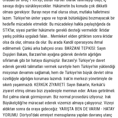
savaşa doğru sürükleyecekler. Hükümetin bu konuda çok dikkatli
olması gerekiyor. Burayı neye mal olursa olsun, mutlaka halletmesi
lazım. Türkiye'nin üniter yapısı ve toprak bütünlüğünü bozmayacak bir
hedefle mücadele etmelidir. Bu mücadeleyi halkla paylaştığında da
STK'lar, siyasi partiler hükümete gerekli desteği vermelidir. İktidar
yanlış politika uyguladı falan... Memleket elden gittikten sonra iktidar
olsa da olur, olmasa da olur. Bu arada Kandil operasyonu ihmal
edilmemeli. Çünkü arka bahçesi orası. BARZANİ TEPKİSİ: Sayın
Dışişleri Bakanı, Barzani'nin ayağına giderek devletin ağırlığını
sıfırlamak gibi bir hataya düşmüştür. Barzani'yi Türkiye'ye davet
ederek gerekli talimatları vermek suretiyle hem Türkiye'nin yüklendiği
misyonun devamını sağlamalı, hem de Türkiye'nin büyük devlet olma
özelliğiyle ağırlığını koruması lazımdı. Irak'ın merkezi yönetimiyle de
sıkıntı yaşanmazdı. KERKÜK ZİYARETİ: Sayın Bakan'ın, Kerkük'ü
ziyaret etmiş olması bizi ziyadesiyle memnun eder. Arkası getirilmeli.
Rol çalma olarak görmüyorum. Biz normal prosedürü izliyoruz. Irak
Büyükelçiliği'ne müracaat ederek vizemizi almaya çalışıyoruz. Vizeyi
aldıktan sonra da oraya gideceğiz. YARIŞTA BEN DE VARIM - HATAY
YORUMU: Dörtyol'daki emniyet mensuplarına yapılan davranış utanç