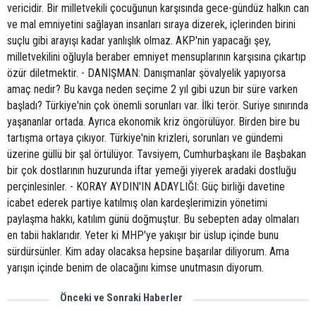
vericidir. Bir milletvekili çocuğunun karşısında gece-gündüz halkın can
ve mal emniyetini sağlayan insanları sıraya dizerek, içlerinden birini
suçlu gibi arayışı kadar yanlışlık olmaz. AKP'nin yapacağı şey,
milletvekilini oğluyla beraber emniyet mensuplarının karşısına çıkartıp
özür diletmektir. - DANIŞMAN: Danışmanlar şövalyelik yapıyorsa
amaç nedir? Bu kavga neden seçime 2 yıl gibi uzun bir süre varken
başladı? Türkiye'nin çok önemli sorunları var. İlki terör. Suriye sınırında
yaşananlar ortada. Ayrıca ekonomik kriz öngörülüyor. Birden bire bu
tartışma ortaya çıkıyor. Türkiye'nin krizleri, sorunları ve gündemi
üzerine güllü bir şal örtülüyor. Tavsiyem, Cumhurbaşkanı ile Başbakan
bir çok dostlarının huzurunda iftar yemeği yiyerek aradaki dostluğu
perçinlesinler. - KORAY AYDIN'IN ADAYLIĞI: Güç birliği davetine
icabet ederek partiye katılmış olan kardeşlerimizin yönetimi
paylaşma hakkı, katılım günü doğmuştur. Bu sebepten aday olmaları
en tabii haklarıdır. Yeter ki MHP'ye yakışır bir üslup içinde bunu
sürdürsünler. Kim aday olacaksa hepsine başarılar diliyorum. Ama
yarışın içinde benim de olacağını kimse unutmasın diyorum.
Önceki ve Sonraki Haberler