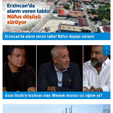
Erzincan'da alarm veren tablo! Nüfus düşüşü sürüyor
Acun Ilıcalı'yı kızdıran olay: Manyak mısınız siz oğlum ya?