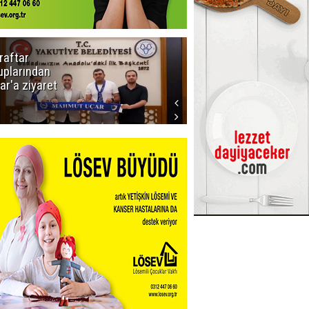
raftar
Ligde yeni
uplarından
sezon
ar'a ziyaret
başlıyor! İlk
düdük Bolu'da
çalacak