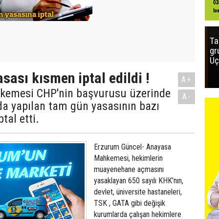
Ta
gr
Uç
sası kısmen iptal edildi !
A+
emesi CHP'nin başvurusu üzerinde
A-
da yapılan tam gün yasasının bazı
tal etti.
Erzurum Güncel- Anayasa
Mahkemesi, hekimlerin
muayenehane açmasını
yasaklayan 650 sayılı KHK'nın,
devlet, üniversite hastaneleri,
TSK , GATA gibi değişik
kurumlarda çalışan hekimlere