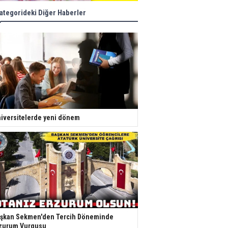
ategorideki Diğer Haberler
iversitelerde yeni dönem
şkan Sekmen'den Tercih Döneminde
zurum Vurgusu