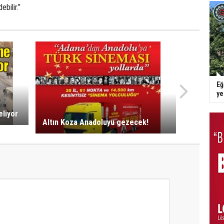
ebilir.”
Eğ
y
eliyor
Altın Koza Anadoluyu gezecek!