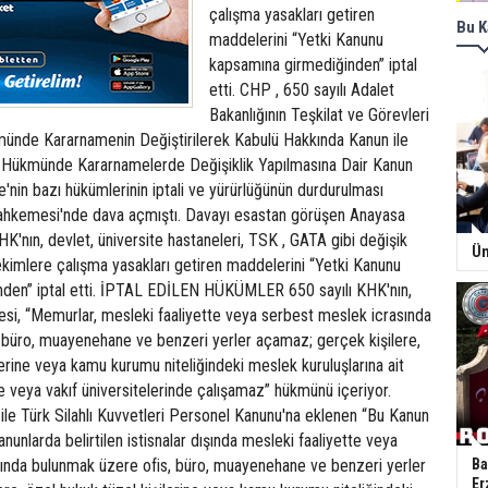
çalışma yasakları getiren
Bu K
maddelerini “Yetki Kanunu
kapsamına girmediğinden” iptal
etti. CHP , 650 sayılı Adalet
Bakanlığının Teşkilat ve Görevleri
ünde Kararnamenin Değiştirilerek Kabulü Hakkında Kanun ile
 Hükmünde Kararnamelerde Değişiklik Yapılmasına Dair Kanun
in bazı hükümlerinin iptali ve yürürlüğünün durdurulması
ahkemesi'nde dava açmıştı. Davayı esastan görüşen Anayasa
'nın, devlet, üniversite hastaneleri, TSK , GATA gibi değişik
Ün
kimlere çalışma yasakları getiren maddelerini “Yetki Kanunu
den” iptal etti. İPTAL EDİLEN HÜKÜMLER 650 sayılı KHK'nın,
esi, “Memurlar, mesleki faaliyette veya serbest meslek icrasında
 büro, muayenehane ve benzeri yerler açamaz; gerçek kişilere,
lerine veya kamu kurumu niteliğindeki meslek kuruluşlarına ait
de veya vakıf üniversitelerinde çalışamaz” hükmünü içeriyor.
ile Türk Silahlı Kuvvetleri Personel Kanunu'na eklenen “Bu Kanun
nunlarda belirtilen istisnalar dışında mesleki faaliyette veya
ında bulunmak üzere ofis, büro, muayenehane ve benzeri yerler
Ba
Er