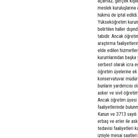
açamaz; gerçek kişile
meslek kuruluşlarına 
hükmü de iptal edildi
Yükseköğretim kuruml
belirtilen haller dı
tabidir. Ancak öğreti
araştırma faaliyetler
elde edilen hizmetle
kurumlarından başka y
serbest olarak icra e
öğretim üyelerine ek
konservatuvar müdürü
bunların yardımcısı 
asker ve sivil öğreti
Ancak öğretim üyesi k
faaliyetlerinde bulu
Kanun ve 3713 sayılı
erbaş ve erler ile as
tedavisi faaliyetleri
izniyle mesai saatleri