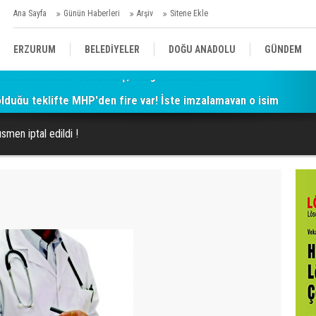
Ana Sayfa
Günün Haberleri
Arşiv
Sitene Ekle
ERZURUM
BELEDİYELER
DOĞU ANADOLU
GÜNDEM
 olduğu teklifte MHP'den fire var! İşte imzalamayan o isim
SİYASET
AFAD/ SAVAŞ
SPOR
smen iptal edildi !
KÜLTÜR/SANAT//MAĞAZİN
BODRUM