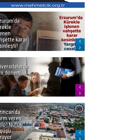
zurum'da
Erzurum dâhil
rekle
Çok Sayıda
lenen
İlde
hşette karar
Uyuşturucuya
sinleşti!
Darbe
rgıtay
zaları onadı
iversitelerde
Başkan
ni dönem
Sekmen'den
Tercih
Döneminde
Erzurum
Vurgusu
zincan'da
Meteoroloji
arm veren
uyardı!
blo! Nüfus
Doğu'ya yaz
şüşü
gelmeyecek
rüyor