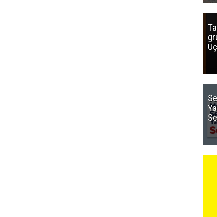
Ta
gr
Uç
Se
Ya
Se