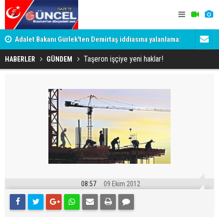
Adalet Bakanı Gürlek'ten Demirtaş iddiasına yalanlama:
Dadaş 2.ha
Böyle bir açıklama yapmadım
Taşeron işçiye yeni haklar!
HABERLER
GÜNDEM
08:57
09 Ekim 2012