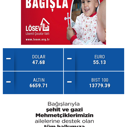
DOLAR
EURO
47.68
55.13
ALTIN
BIST 100
6659.71
13779.39