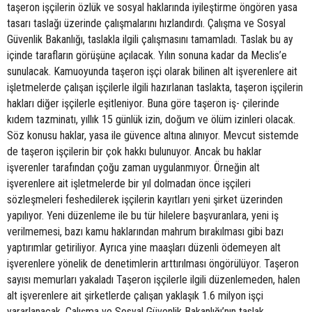
taşeron işçilerin özlük ve sosyal haklarında iyileştirme öngören yasa
tasarı taslağı üzerinde çalışmalarını hızlandırdı. Çalışma ve Sosyal
Güvenlik Bakanlığı, taslakla ilgili çalışmasını tamamladı. Taslak bu ay
içinde tarafların görüşüne açılacak. Yılın sonuna kadar da Meclis’e
sunulacak. Kamuoyunda taşeron işçi olarak bilinen alt işverenlere ait
işletmelerde çalışan işçilerle ilgili hazırlanan taslakta, taşeron işçilerin
hakları diğer işçilerle eşitleniyor. Buna göre taşeron iş- çilerinde
kıdem tazminatı, yıllık 15 günlük izin, doğum ve ölüm izinleri olacak.
Söz konusu haklar, yasa ile güvence altına alınıyor. Mevcut sistemde
de taşeron işçilerin bir çok hakkı bulunuyor. Ancak bu haklar
işverenler tarafından çoğu zaman uygulanmıyor. Örneğin alt
işverenlere ait işletmelerde bir yıl dolmadan önce işçileri
sözleşmeleri feshedilerek işçilerin kayıtları yeni şirket üzerinden
yapılıyor. Yeni düzenleme ile bu tür hilelere başvuranlara, yeni iş
verilmemesi, bazı kamu haklarından mahrum bırakılması gibi bazı
yaptırımlar getiriliyor. Ayrıca yine maaşları düzenli ödemeyen alt
işverenlere yönelik de denetimlerin arttırılması öngörülüyor. Taşeron
sayısı memurları yakaladı Taşeron işçilerle ilgili düzenlemeden, halen
alt işverenlere ait şirketlerde çalışan yaklaşık 1.6 milyon işçi
yararlanacak. Çalışma ve Sosyal Güvenlik Bakanlığı’nın taslak