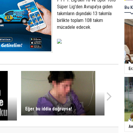
Süper Lig'den Avrupa'ya giden
Bu K
takımların dışındaki 13 takımla
birlikte toplam 108 takım
mücadele edecek.
Er
Eğer bu iddia doğruysa!
Am