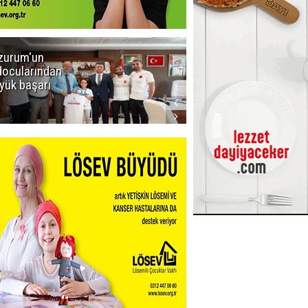
zurum'un
Amar süper
docularından
ligi seviyor!
yük başarı