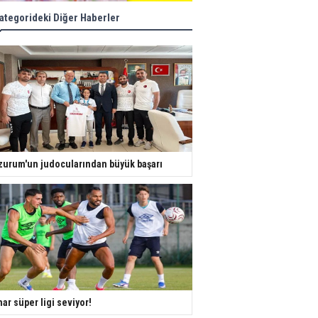
ategorideki Diğer Haberler
zurum'un judocularından büyük başarı
ar süper ligi seviyor!