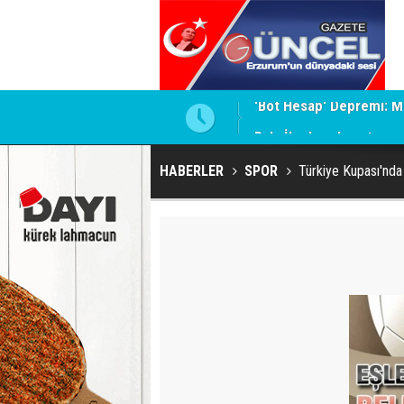
 İddiaları Gündemde
Bala İkra'ya el uzatma z
HABERLER
SPOR
Türkiye Kupası'nda 