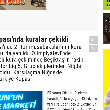
Er
ju
bü
pası'nda kuralar çekildi
A+
ı'nda 2. tur müsabakalarının kura
A-
ul'da yapıldı. Olimpiyatevi'nde
len kura çekiminde Beşiktaş'ın rakibi,
ör Lig 5. Grup ekiplerinden Niğde
 oldu. Karşılaşma Niğde'de
ürkiye Kupası
ERzurum Güncel- 2. eleme
turunda, 1. turu geçen 43 takımın
yanı sıra Spor Toto 2. Lig'den 34,
PTT 1. Lig'den 18 ve Spor Toto