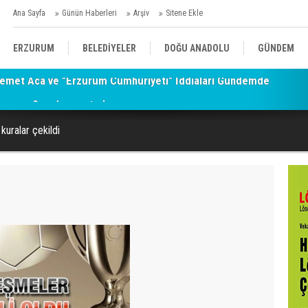
Ana Sayfa
Günün Haberleri
Arşiv
Sitene Ekle
ERZURUM
BELEDİYELER
DOĞU ANADOLU
GÜNDEM
amanı: Sen de umut ol...
SİYASET
AFAD/ SAVAŞ
SPOR
kuralar çekildi
KÜLTÜR/SANAT//MAĞAZİN
BODRUM