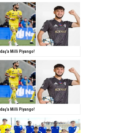
daş'a Milli Piyango!
daş'a Milli Piyango!