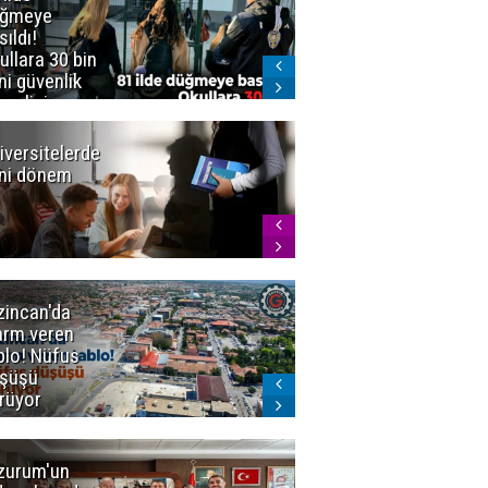
üğmeye
Kürekle
sıldı!
işlenen
ullara 30 bin
vahşette karar
ni güvenlik
kesinleşti!
revlisi
Yargıtay
cezaları onadı
iversitelerde
Başkan
ni dönem
Sekmen'den
Tercih
Döneminde
Erzurum
Vurgusu
zincan'da
Meteoroloji
arm veren
uyardı!
blo! Nüfus
Doğu'ya yaz
şüşü
gelmeyecek
rüyor
zurum'un
Amar süper