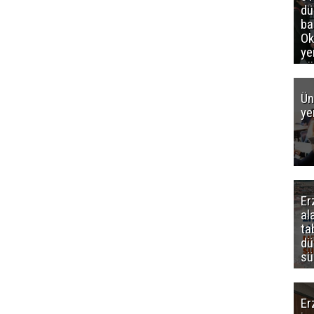
d
ba
Ok
ye
gö
Ün
ye
Er
al
ta
dü
sü
Er