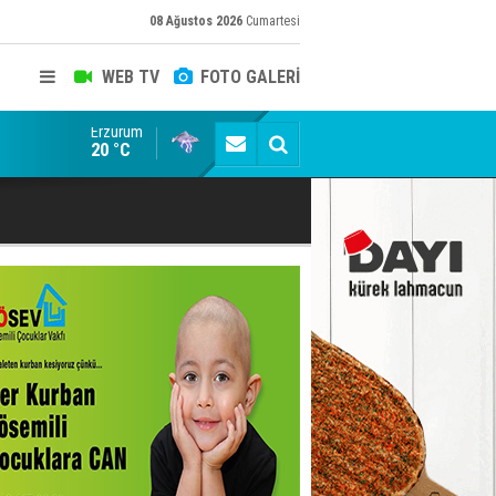
08 Ağustos 2026
Cumartesi
WEB TV
FOTO GALERİ
Erzurum
ADALET BAKANI AKIN GÜRLEK'E AÇIK İHBAR! BAKIRC
20 °C