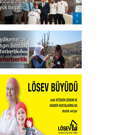
docularından
ligi seviyor!
yük başarı
ydikemer'de
Muğla
ngın Sonrası
Büyükşehir
ferberlik
Tüm
İmkânlarıyla
Yangın
Sahasında