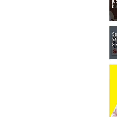
ju
bü
Se
Ya
Se