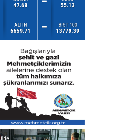
47.68
55.13
ALTIN
BIST 100
6659.71
13779.39
 ilde
Erzurum'da