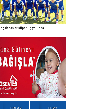
nç dadaşlar süper lig yolunda
DOLAR
EURO