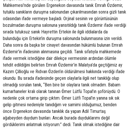
Mahkemesi'nde görülen Ergenekon davasında tanık Emrah Özdemir,
tutuklu sanıkların duruşma salonundan çıkarılmasından sonra gizli tanık
odasından ifade vermeye başladı. Orjinal sesinin ve görüntüsünün
bozulmadan duruşma salonuna yansıtıldığı tanık Özdemir ifade verdiği
sırada tutuksuz sanık Hayrettin Ertekin ile ilgili iddialarda da
bulunduğu için Ertekin'in duruşma salonunda bulunmasına izin verildi.
Daha sonra da başka bir cinayet davasından hükümlü bulunan Emrah
Özdemir'in ifadesinin alınmasına geçildi. Tanık sıfatıyla mahkemede
ifade vermek istediğine dair dilekçe vermesinin ardından ölümle
tehdit edildiğini belirten Emrah Özdemir’in Malatya’da geçtiğimiz ay
Kazım Çillioğlu ve Rıdvan Özden’in öldürülmesi hakkında verdiği ifade
okundu. Bu sırada ifadesinde geçen olaylarla ilgili net tanıklığı olup
olmadığı sorulan tanık, “Ben bire bir olaylara tanık olmadım. Babam
kumarhaneler kralı olarak tanınan Ömer Lütfü Topal’ın şoförüydü. O
nedenle çok ortama girip çıktım. Ömer Lütfi Topal'ın yanına sık sık
gelip gitmesi nedeniyle tanıdığım ve samimi olduğumuz, benden
önce Ergenekon davasında tanıklık da yapan Adil Timurtaş
ağabeyden duydum bunları. Ancak burada duyduklarımı değil
gördüklerimi anlatmak istiyorum.” dedi. Tanık olmak istediğine dair