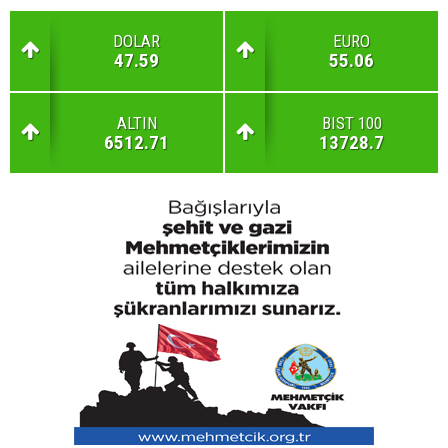
DOLAR
EURO
47.59
55.06
ALTIN
BIST 100
6512.71
13728.7