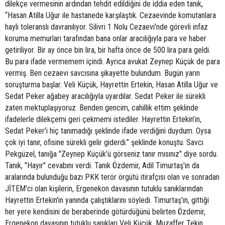
dilekçe vermesinin ardından tehdit edildiğini de iddia eden tanık,
“Hasan Atilla Uğur ile hastanede karşılaştık. Cezaevinde komutanlara
hayli toleranslı davranılıyor. Silivri 1 Nolu Cezaevi'nde görevli infaz
koruma memurları tarafından bana onlar aracılığıyla para ve haber
getiriliyor. Bir ay önce bin lira, bir hafta önce de 500 lira para geldi.
Bu para ifade vermemem içindi. Ayrıca avukat Zeynep Küçük de para
vermiş. Ben cezaevi savcısına şikayette bulundum. Bugün yarın
soruşturma başlar. Veli Küçük, Hayrettin Ertekin, Hasan Atilla Uğur ve
Sedat Peker ağabey aracılığıyla uyardılar. Sedat Peker ile sürekli
zaten mektuplaşıyoruz. Benden gencim, cahillik ettim şeklinde
ifadelerle dilekçemi geri çekmemi istediler. Hayrettin Ertekin’in,
Sedat Peker’i hiç tanımadığı şeklinde ifade verdiğini duydum. Oysa
çok iyi tanır, ofisine sürekli gelir giderdi.” şeklinde konuştu. Savcı
Pekgüzel, tanığa "Zeynep Küçük'ü görseniz tanır mısınız" diye sordu.
Tanık, "Hayır" cevabını verdi. Tanık Özdemir, Adil Timurtaş'ın da
aralarında bulunduğu bazı PKK terör örgütü itirafçısı olan ve sonradan
JİTEM'ci olan kişilerin, Ergenekon davasının tutuklu sanıklarından
Hayrettin Ertekin'in yanında çalıştıklarını söyledi. Timurtaş'ın, gittiği
her yere kendisini de beraberinde götürdüğünü belirten Özdemir,
Ergenekon davasının tutuklu sanıkları Veli Küçük, Muzaffer Tekin,