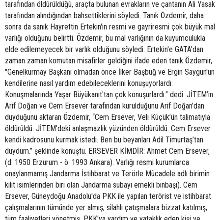
tarafından öldürüldüğü, araçta bulunan evrakların ve çantanın Ali Yasak
tarafından alındığından bahsettiklerini söyledi. Tanık Özdemir, daha
sonra da sanık Hayrettin Ertekin'in resmi ve gayriresmi çok büyük mal
varlığı olduğunu belirtti. Özdemir, bu mal varlığının da kuyumculukla
elde edilemeyecek bir varlık olduğunu söyledi. Ertekin'e GATA'dan
zaman zaman komutan misafirler geldiğini ifade eden tanık Özdemir,
"Genelkurmay Başkanı olmadan önce İlker Başbuğ ve Ergin Saygun'un
kendilerine nasıl yardım edebileceklerini konuşuyorlardı.
Konuşmalarında Yaşar Büyükanıt'tan çok konuşurlardı." dedi. JİTEM’in
Arif Doğan ve Cem Ersever tarafından kurulduğunu Arif Doğan’dan
duyduğunu aktaran Özdemir, “Cem Ersever, Veli Küçük’ün talimatıyla
öldürüldü. JİTEM’deki anlaşmazlık yüzünden öldürüldü. Cem Ersever
kendi kadrosunu kurmak istedi. Ben bu beyanları Adil Timurtaş’tan
duydum.” şeklinde konuştu. ERSEVER KİMDİR: Ahmet Cem Ersever,
(d. 1950 Erzurum - ö. 1993 Ankara). Varlığı resmi kurumlarca
onaylanmamış Jandarma İstihbarat ve Terörle Mücadele adlı birimin
kilit isimlerinden biri olan Jandarma subayı emekli binbaşı). Cem
Ersever, Güneydoğu Anadolu'da PKK ile yapılan terörist ve istihbarat
çalışmalarının tümünde yer almış, silahlı çatışmalara bizzat katılmış,
tüm faaliyetleri yönetmiş, PKK'ya yardım ve yataklık eden kişi ve