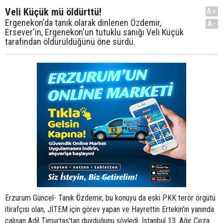
Veli Küçük mü öldürttü!
A+
Ergenekon'da tanık olarak dinlenen Özdemir,
A-
Ersever'in, Ergenekon'un tutuklu sanığı Veli Küçük
tarafından öldürüldüğünü öne sürdü.
Erzurum Güncel- Tanık Özdemir, bu konuyu da eski PKK terör örgütü
itirafçısı olan, JİTEM için görev yapan ve Hayrettin Ertekin'in yanında
çalışan Adil Timurtaş'tan duyduğunu söyledi. İstanbul 13. Ağır Ceza