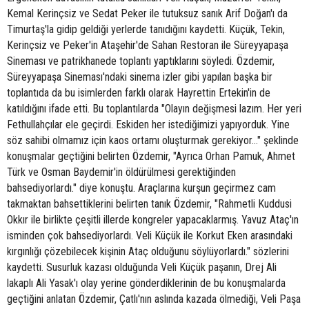
Kemal Kerinçsiz ve Sedat Peker ile tutuksuz sanık Arif Doğan'ı da
Timurtaş'la gidip geldiği yerlerde tanıdığını kaydetti. Küçük, Tekin,
Kerinçsiz ve Peker'in Ataşehir'de Sahan Restoran ile Süreyyapaşa
Sineması ve patrikhanede toplantı yaptıklarını söyledi. Özdemir,
Süreyyapaşa Sineması'ndaki sinema izler gibi yapılan başka bir
toplantıda da bu isimlerden farklı olarak Hayrettin Ertekin'in de
katıldığını ifade etti. Bu toplantılarda "Olayın değişmesi lazım. Her yeri
Fethullahçılar ele geçirdi. Eskiden her istediğimizi yapıyorduk. Yine
söz sahibi olmamız için kaos ortamı oluşturmak gerekiyor..." şeklinde
konuşmalar geçtiğini belirten Özdemir, "Ayrıca Orhan Pamuk, Ahmet
Türk ve Osman Baydemir'in öldürülmesi gerektiğinden
bahsediyorlardı." diye konuştu. Araçlarına kurşun geçirmez cam
takmaktan bahsettiklerini belirten tanık Özdemir, "Rahmetli Kuddusi
Okkır ile birlikte çeşitli illerde kongreler yapacaklarmış. Yavuz Ataç'ın
isminden çok bahsediyorlardı. Veli Küçük ile Korkut Eken arasındaki
kırgınlığı çözebilecek kişinin Ataç olduğunu söylüyorlardı." sözlerini
kaydetti. Susurluk kazası olduğunda Veli Küçük paşanın, Drej Ali
lakaplı Ali Yasak'ı olay yerine gönderdiklerinin de bu konuşmalarda
geçtiğini anlatan Özdemir, Çatlı'nın aslında kazada ölmediği, Veli Paşa