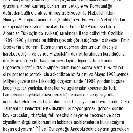
gruplarla irtibat kurmuş, bunları tam yetkiyle ve Komutanlığa
doğrudan bağlı olarak yürütmüştür. Ersever ile Hizbullah lideri
Hüseyin Velioğlu arasındaki ilişki olduğu ve Ersever’in Velioğlu’ndan
çok iyi istihbarat aldığı, avukatı Emin Emir (MHP'nin eski lideri
Alparslan Türkeş'in de avukatı) tarafından ifade edilmiştir. Özellikle
1989-1990 yıllarında bu ikilinin çok sık görüştüğünden bahseden Emir,
Ersever’in o dönem ‘Düşmanımın düşmanı dostumdur’ ilkesiyle
hareket ettiğini ve ayrıca Hizbullah'ın devlet tarafından kurulduğuna
dair Ersever'den herhangi bir şey duymadığını da belirtmiştir.
Orgeneral Eşref Bitlis'in şüpheli ölümünden sonra Mart 1993'te bu
olayı protesto etmek için askerlikten istifa etti ve Mayıs 1993 ayında
Milliyet gazetesine faksladığı özgeçmişinde "1984 yılından bugüne
kadar yapılan yanlışlar, ihanetler ve ugulamalar konusunda Türk
kamuoyunun aydınlatılması gerektiğine inanıyor ve görüşmeler
sonunda belirlenecek bir tarihde Türk basınıyla kamuoyu önünde Celal
Talabani'nin ihanetleri PKK ilişkileri, Güneydoğu'daki gerçek durum,
köy korucuları, itirafçılar, faili meçhul cinayetler hakkında ve bazı
siyasilerin örgütsel konumları hakkında açıklamalarda bulunacağımı
beyan ediyorum." [1] ve "Güneydoğu Anadolu'daki olayların gerçekleri