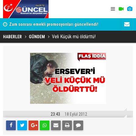
Zam sonrası emekli promosyonları güncellendi!
Salah anca
Ödemeler 32 bin TL'ye kadar çıkıyor
Veli Küçük mü öldürttü!
HABERLER
GÜNDEM
23:43
18 Eylül 2012