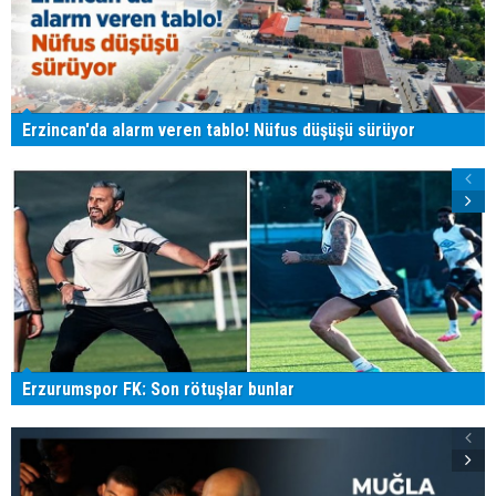
Erzincan'da alarm veren tablo! Nüfus düşüşü sürüyor
Erzurumspor FK: Son rötuşlar bunlar