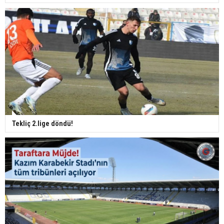
Tekliç 2.lige döndü!