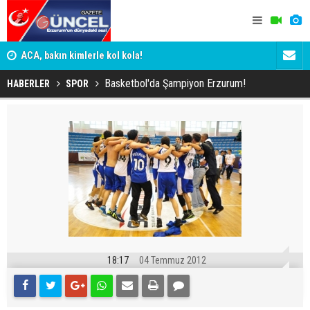
n
ACA, bakın kimlerle kol kola!
Erzurumspo
Basketbol'da Şampiyon Erzurum!
HABERLER
SPOR
18:17
04 Temmuz 2012