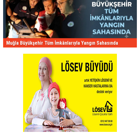
Muğla Büyükşehir Tüm İmkânlarıyla Yangın Sahasında