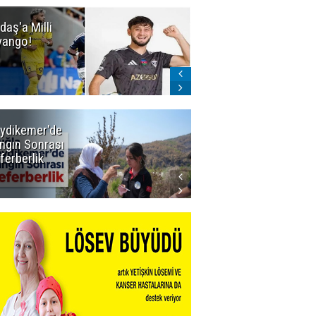
daş'a Milli
Dadaş'a Milli
yango!
Piyango!
ydikemer'de
Muğla
ngın Sonrası
Büyükşehir
ferberlik
Tüm
İmkânlarıyla
Yangın
Sahasında