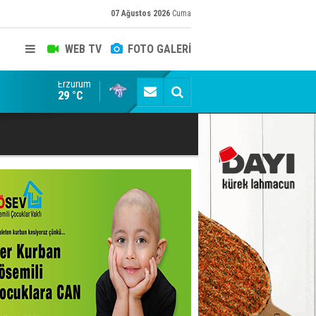
07 Ağustos 2026
Cuma
WEB TV
FOTO GALERİ
Erzurum
Dadaş'a Milli Piyango!
29 °C