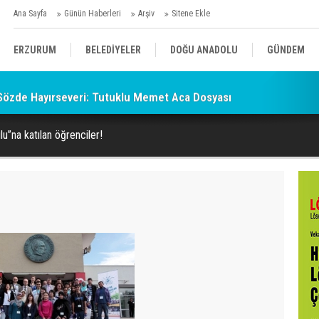
Ana Sayfa
Günün Haberleri
Arşiv
Sitene Ekle
ERZURUM
BELEDİYELER
DOĞU ANADOLU
GÜNDEM
ın Sözde Hayırseveri: Tutuklu Memet Aca Dosyası
SİYASET
AFAD/ SAVAŞ
SPOR
u”na katılan öğrenciler!
KÜLTÜR/SANAT//MAĞAZİN
BODRUM