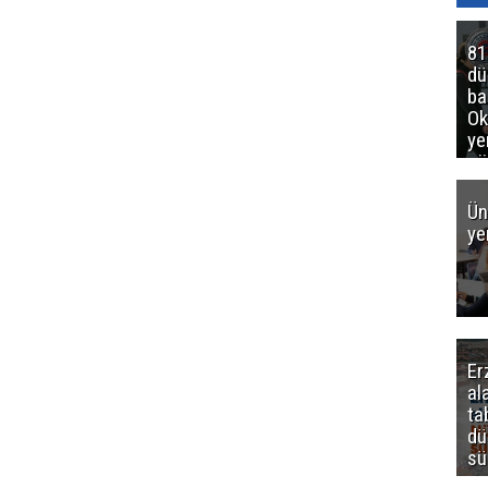
81
d
ba
Ok
ye
gö
Ün
ye
Er
al
ta
dü
sü