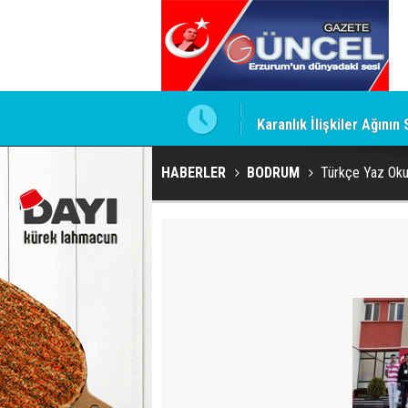
ını imzaladı
Karanlık İlişkiler Ağın
HABERLER
BODRUM
Türkçe Yaz Okul