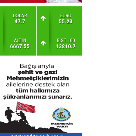
DOLAR
EURO
47.7
55.23
ALTIN
BIST 100
6667.55
13810.7