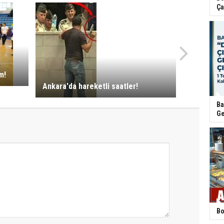
Ça
m!
Ankara'da hareketli saatler!
Ba
Ge
Bo