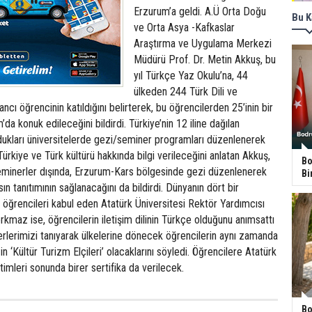
Erzurum’a geldi. A.Ü Orta Doğu
Bu K
ve Orta Asya -Kafkaslar
Araştırma ve Uygulama Merkezi
Müdürü Prof. Dr. Metin Akkuş, bu
yıl Türkçe Yaz Okulu’na, 44
ülkeden 244 Türk Dili ve
cı öğrencinin katıldığını belirterek, bu öğrencilerden 25’inin bir
da konuk edileceğini bildirdi. Türkiye’nin 12 iline dağılan
dukları üniversitelerde gezi/seminer programları düzenlenerek
ürkiye ve Türk kültürü hakkında bilgi verileceğini anlatan Akkuş,
Bo
eminerler dışında, Erzurum-Kars bölgesinde gezi düzenlenerek
Bi
asın tanıtımının sağlanacağını da bildirdi. Dünyanın dört bir
öğrencileri kabul eden Atatürk Üniversitesi Rektör Yardımcısı
orkmaz ise, öğrencilerin iletişim dilinin Türkçe olduğunu anımsattı
ğerlerimizi tanıyarak ülkelerine dönecek öğrencilerin aynı zamanda
 ‘Kültür Turizm Elçileri’ olacaklarını söyledi. Öğrencilere Atatürk
timleri sonunda birer sertifika da verilecek.
Bo