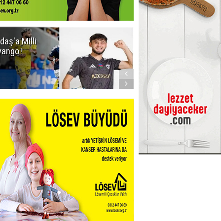
daş'a Milli
Dadaş'a Milli
yango!
Piyango!