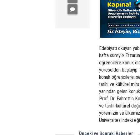
Edebiyatı okuyan yaban
hafta süreyle Erzurum’
öğrencilere konuk ol
yöreselden başlayıp T
konuk öğrencilere, s
tarihi ve kültürel mir
yanından gelen konuk 
Prof. Dr. Fahrettin K
ve tarihî-kültürel de
yöremizin ve ülkemizin
Üniversitesi’ndeki eği
Önceki ve Sonraki Haberler