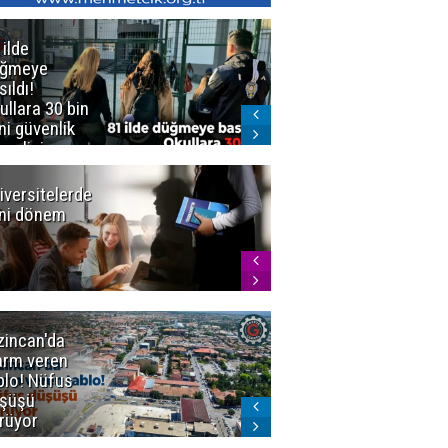
 ilde
Erzurum'da
üğmeye
Kürekle
sıldı!
işlenen
ullara 30 bin
vahşette karar
ni güvenlik
kesinleşti!
revlisi
Yargıtay
cezaları onadı
iversitelerde
Başkan
ni dönem
Sekmen'den
Tercih
Döneminde
Erzurum
Vurgusu
zincan'da
Meteoroloji
arm veren
uyardı!
blo! Nüfus
Doğu'ya yaz
şüşü
gelmeyecek
rüyor