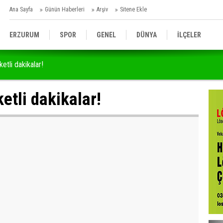
Ana Sayfa
Günün Haberleri
Arşiv
Sitene Ekle
ERZURUM
SPOR
GENEL
DÜNYA
İLÇELER
etli dakikalar!
BÖLGE
BELEDİYELER
SİYASET
ASAYİŞ
etli dakikalar!