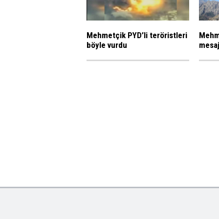
Mehmetçik PYD’li teröristleri
Mehme
böyle vurdu
mesaj