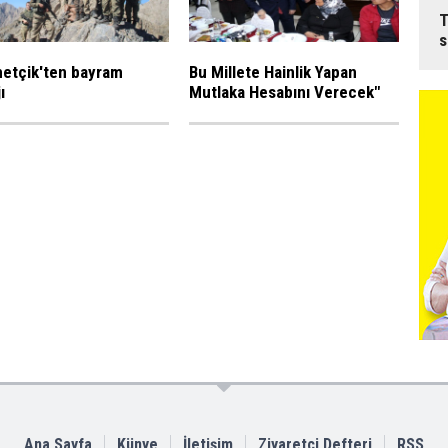
T
s
tçik'ten bayram
Bu Millete Hainlik Yapan
ı
Mutlaka Hesabını Verecek"
Ana Sayfa
Künye
İletişim
Ziyaretçi Defteri
RSS