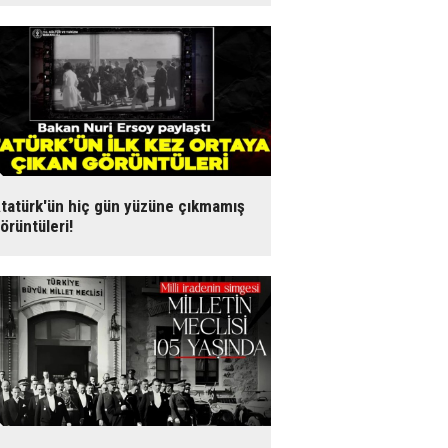
tatürk'ün hiç gün yüzüne çıkmamış
örüntüleri!