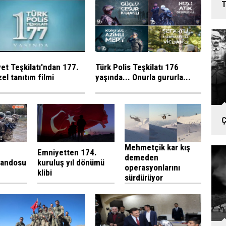
T
et Teşkilatı'ndan 177.
Türk Polis Teşkilatı 176
zel tanıtım filmi
yaşında... Onurla gururla...
Ç
Mehmetçik kar kış
Emniyetten 174.
demeden
mandosu
kuruluş yıl dönümü
operasyonlarını
klibi
sürdürüyor