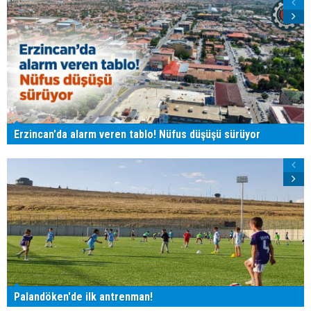
Erzincan'da alarm veren tablo! Nüfus düşüşü sürüyor
Palandöken'de ilk antrenman!