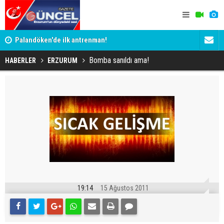
Palandöken'de ilk antrenman!
Kaptan Yum
Bomba sanıldı ama!
HABERLER
ERZURUM
19:14
15 Ağustos 2011