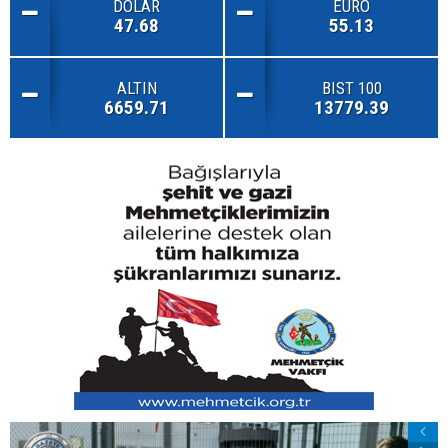
DOLAR
EURO
47.68
55.13
ALTIN
BIST 100
6659.71
13779.39