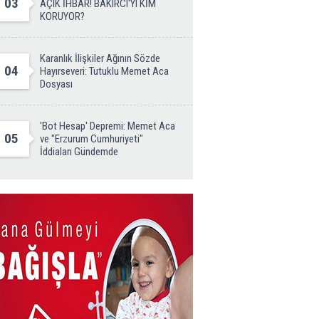
03
AÇIK İHBAR! BAKIRCI'YI KİM
KORUYOR?
Karanlık İlişkiler Ağının Sözde
04
Hayırseveri: Tutuklu Memet Aca
Dosyası
'Bot Hesap' Depremi: Memet Aca
05
ve "Erzurum Cumhuriyeti"
İddiaları Gündemde