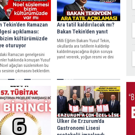
n Tekin'den Ramazan
Ara tatil kaldırılacak mı?
gesi açıklaması:
Bakan Tekin'den yanıt
 bizim kültürümüzde
Milli Eğitim Bakanı Yusuf Tekin,
ye oturuyor
okullarda ara tatillerin kaldırılıp
kaldırılmayacağına ilişkin soruya
rdaki Ramazan genelgesini
yanıt vererek, yoğun resmi ve dini
renler hakkında konuşan Yusuf
tatil takvimi nedeniyle 180 günlük
"Noel ağaçları süslenirken bu
eğitim süresini planlamada
in sesinin çıkmasını beklerdim.
zorlandıklarını söyledi.
eştirmelerini beklerdim. Bizim
ümüzde Noel nereye oturuyor?
ylemelerini beklerdim" dedi.
Ülker ile Erzurum'da
Gastronomi Lisesi
protokolü imzalandı