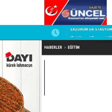
İ, ERTELENDİ Mİ?
'Bot Hesap' Depremi: M
HABERLER
EĞİTİM