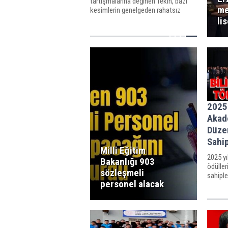
tartışmalarına değinen Tekin, bazı
me
kesimlerin genelgeden rahatsız
olduğunu söyledi. Tekin, Esenler'de
li
de çocuklar tarafından karşılandı.
Çocuklar, Tekin'e "Kabe'de Hacılar"
ilahisi söyledi
2025 
Akad
Düze
Sahip
Milli Eğitim
2025 yı
Bakanlığı 903
ödülle
sözleşmeli
sahiple
personel alacak