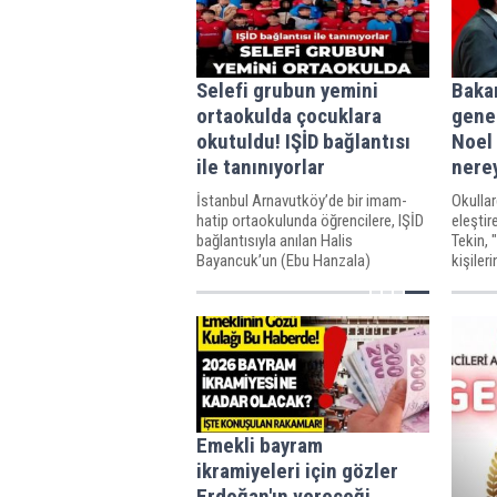
Selefi grubun yemini
Baka
ortaokulda çocuklara
genel
okutuldu! IŞİD bağlantısı
Noel
ile tanınıyorlar
nere
İstanbul Arnavutköy’de bir imam-
Okulla
hatip ortaokulunda öğrencilere, IŞİD
eleşti
bağlantısıyla anılan Halis
Tekin, 
Bayancuk’un (Ebu Hanzala)
kişiler
grubunun Selefi “Muvahhidin
Bunu el
Andı”nın okutulduğu görüntüler
kültür
sosyal medyada yayıldı.
Bunu sö
Emekli bayram
ikramiyeleri için gözler
Erdoğan'ın vereceği