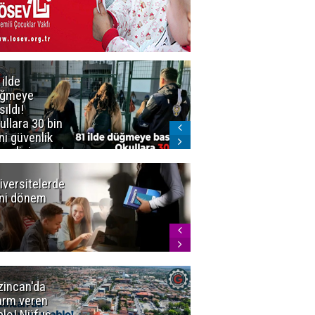
 ilde
Erzurum'da
üğmeye
Kürekle
sıldı!
işlenen
ullara 30 bin
vahşette karar
ni güvenlik
kesinleşti!
revlisi
Yargıtay
cezaları onadı
iversitelerde
Başkan
ni dönem
Sekmen'den
Tercih
Döneminde
Erzurum
Vurgusu
zincan'da
Meteoroloji
arm veren
uyardı!
blo! Nüfus
Doğu'ya yaz