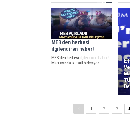
MEB'den herkesi
ilgilendiren haber!
MEB'den herkesi ilgilendiren haber!
ET
Mart ayında iki tatil birleşiyor
Ve
Ma
TÜ
De
1
2
3