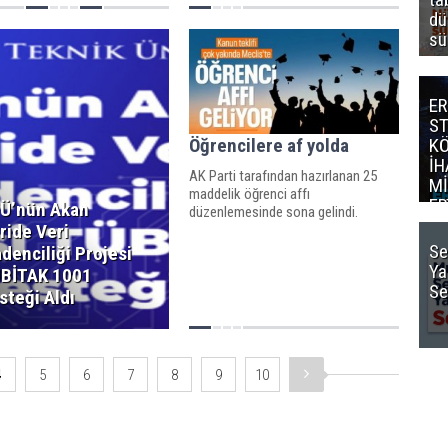
dü
sü
ER
S
Öğrencilere af yolda
K
İH
AK Parti tarafından hazırlanan 25
Mİ
maddelik öğrenci affı
ER
Ü’nün Akan
düzenlemesinde sona gelindi.
Mİ
ride Veri
Se
denciliği Projesi
Ya
BİTAK 1001
Se
steği Aldı
4
5
6
7
8
9
10