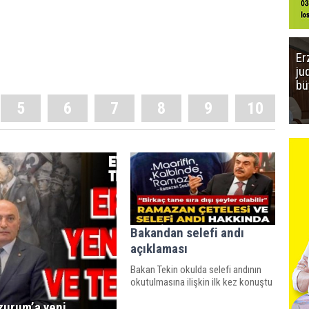
Er
ju
bü
5
6
7
8
9
10
Bakandan selefi andı
açıklaması
Bakan Tekin okulda selefi andının
okutulmasına ilişkin ilk kez konuştu
zurum’a yeni