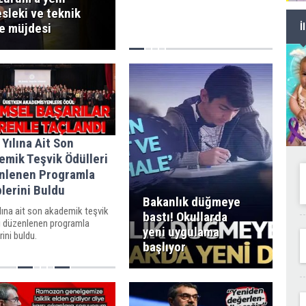
sleki ve teknik
se müjdesi
İ
Yılına Ait Son
emik Teşvik Ödülleri
nlenen Programla
lerini Buldu
Bakanlık düğmeye
lına ait son akademik teşvik
bastı! Okullarda
ri düzenlenen programla
yeni uygulama
rini buldu.
başlıyor