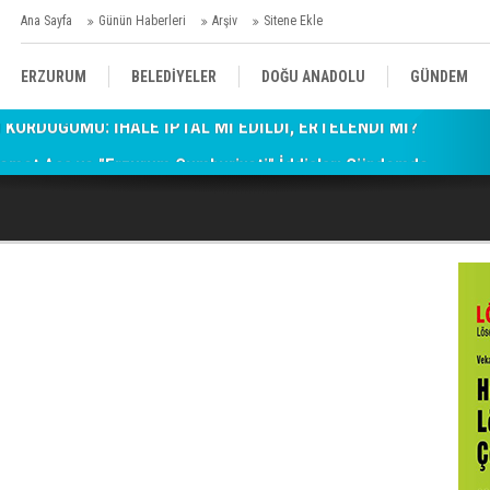
Ana Sayfa
Günün Haberleri
Arşiv
Sitene Ekle
ERZURUM
BELEDİYELER
DOĞU ANADOLU
GÜNDEM
emet Aca ve "Erzurum Cumhuriyeti" İddiaları Gündemde
SİYASET
AFAD/ SAVAŞ
SPOR
KÜLTÜR/SANAT//MAĞAZİN
BODRUM