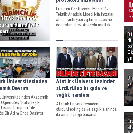
Erzurum Gastronomi Meslekî ve
Teknik Anadolu Lisesi için imzalar
BİTAK Finalinde
atıldı. Tarihi yapı eğitim müzesine
zurum’dan Büyük
dönüştürülerek Anadolu mutfak
mirasını geleceğe taşıyacak nitelikli
şarı
81
bir eğitim merkezi olacak.
d
ba
Ok
ye
gö
Ün
ürk Üniversitesinden
Atatürk Üniversitesinden
ye
emik Devrim
sürdürülebilir gıda ve
sağlık hamlesi
k Üniversitesinden Akademik
 Öğrenciler, “Bütünleşik
Atatürk Üniversitesinden
 Lisans Programı” ile
sürdürülebilir gıda ve sağlık alanında
ğe Bir Adım Önde Başlıyor
iki önemli proje başarısı
Er
al
ta