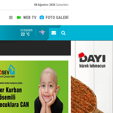
08 Ağustos 2026
Cumartesi
WEB TV
FOTO GALERİ
Erzurum
Bala İkra'ya el uzatma zamanı: Sen de umut ol...
22 °C