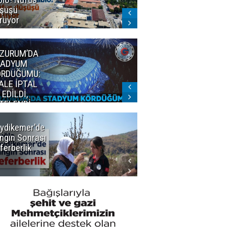
şüşü
gelmeyecek
rüyor
ZURUM’DA
Erzurum'un
TADYUM
judocularından
ÖRDÜĞÜMÜ:
büyük başarı
ALE İPTAL
 EDİLDİ,
TELENDİ
?
ydikemer'de
Muğla
ngın Sonrası
Büyükşehir
ferberlik
Tüm
İmkânlarıyla
Yangın
Sahasında