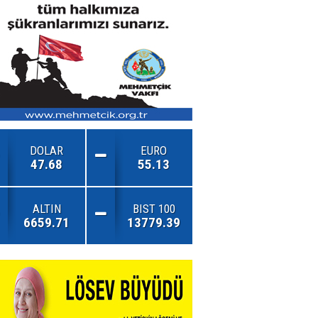
DOLAR
EURO
47.68
55.13
ALTIN
BIST 100
6659.71
13779.39