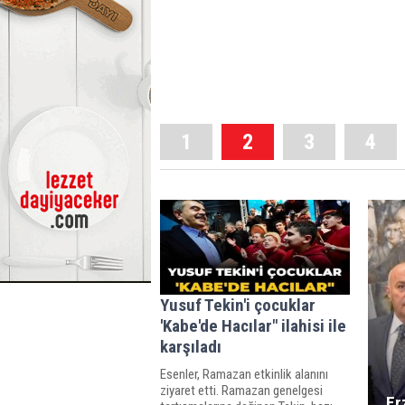
1
2
3
4
Yusuf Tekin'i çocuklar
'Kabe'de Hacılar" ilahisi ile
karşıladı
Esenler, Ramazan etkinlik alanını
ziyaret etti. Ramazan genelgesi
Er