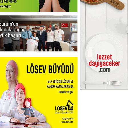
zurum'un
Amar süper
docularından
ligi seviyor!
yük başarı