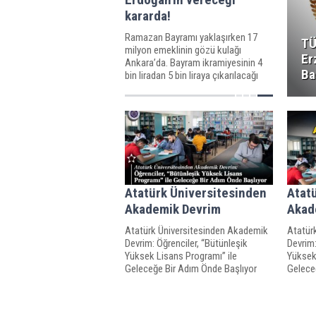
kararda!
Ramazan Bayramı yaklaşırken 17
TÜ
milyon emeklinin gözü kulağı
Er
Ankara’da. Bayram ikramiyesinin 4
Ba
bin liradan 5 bin liraya çıkarılacağı
konuşuluyor. Ancak bu miktarın
biraz daha üstü için son sözü AKP’li
Cumhurbaşkanı Erdoğan
söyleyecek.
Atatürk Üniversitesinden
Atat
Akademik Devrim
Akad
Atatürk Üniversitesinden Akademik
Atatür
Devrim: Öğrenciler, “Bütünleşik
Devrim:
Yüksek Lisans Programı” ile
Yüksek
Geleceğe Bir Adım Önde Başlıyor
Gelece