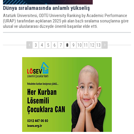
Dünya sıralamasında anlamlı yükseliş
Atatürk Üniversitesi, ODTÜ University Ranking by Academic Performance
(URAP) tarafından açıklanan 2025 yılı alan bazlı sıralama sonuçlarına göre
ulusal ve uluslararası düzeyde önemli başarılar elde etti.
3
4
5
6
7
8
9
10
11
12
13