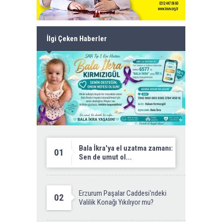
İlgi Çeken Haberler
Bala İkra'ya el uzatma zamanı:
01
Sen de umut ol...
Erzurum Paşalar Caddesi'ndeki
02
Valilik Konağı Yıkılıyor mu?