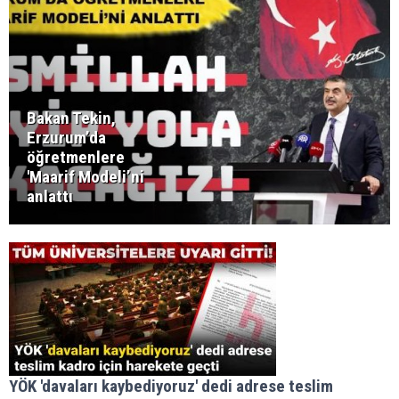
Bakan Tekin,
Erzurum’da
öğretmenlere
'Maarif Modeli’ni
anlattı
YÖK 'davaları kaybediyoruz' dedi adrese teslim