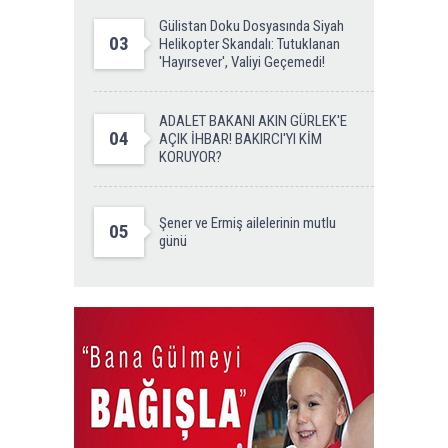
Gülistan Doku Dosyasında Siyah
03
Helikopter Skandalı: Tutuklanan
'Hayırsever', Valiyi Geçemedi!
ADALET BAKANI AKIN GÜRLEK'E
04
AÇIK İHBAR! BAKIRCI'YI KİM
KORUYOR?
Şener ve Ermiş ailelerinin mutlu
05
günü