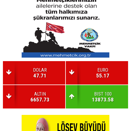
DOLAR
EURO
47.71
55.17
ALTIN
BIST 100
6657.73
13873.58