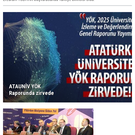
ATAUNİV YÖK
Raporunda zirvede