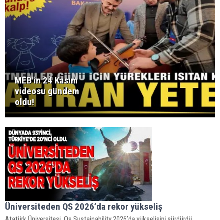
MEB'in 24 Kasım
videosu gündem
oldu!
Üniversiteden QS 2026’da rekor yükseliş
Atatürk Üniversitesi, Qs Sustainability 2026’da yükselişini sürdürdü.