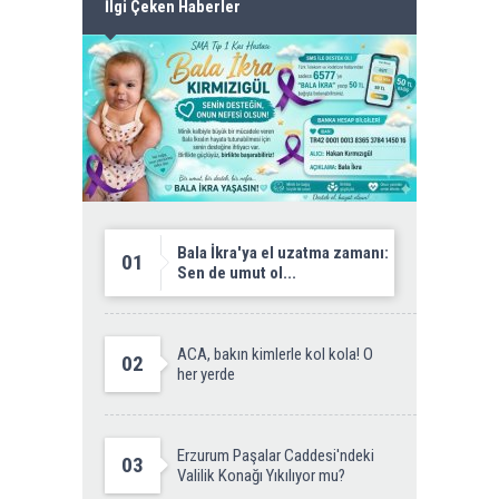
İlgi Çeken Haberler
Bala İkra'ya el uzatma zamanı:
01
Sen de umut ol...
ACA, bakın kimlerle kol kola! O
02
her yerde
Erzurum Paşalar Caddesi'ndeki
03
Valilik Konağı Yıkılıyor mu?