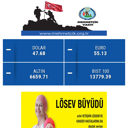
DOLAR
EURO
47.68
55.13
ALTIN
BIST 100
6659.71
13779.39