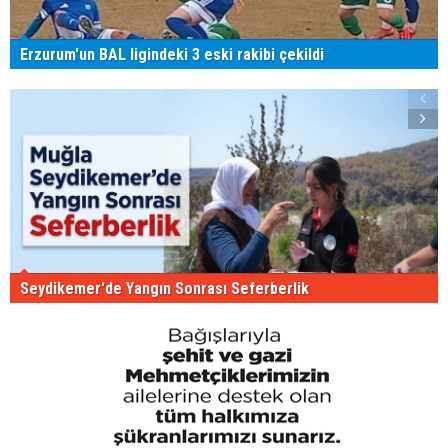
Erzurum'un BAL ligindeki 3 eski rakibi çekildi
Seydikemer'de Yangın Sonrası Seferberlik