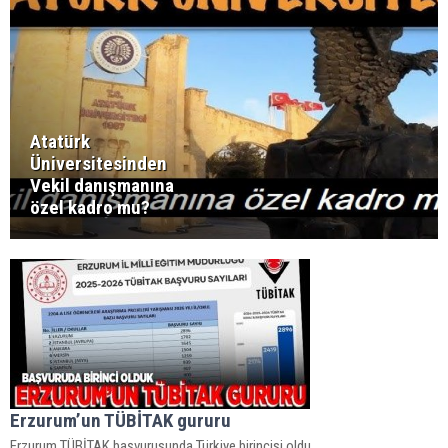
Atatürk
Üniversitesinden
Vekil danışmanına
özel kadro mu?
Erzurum’un TÜBİTAK gururu
Erzurum TÜBİTAK başvurusunda Türkiye birincisi oldu.