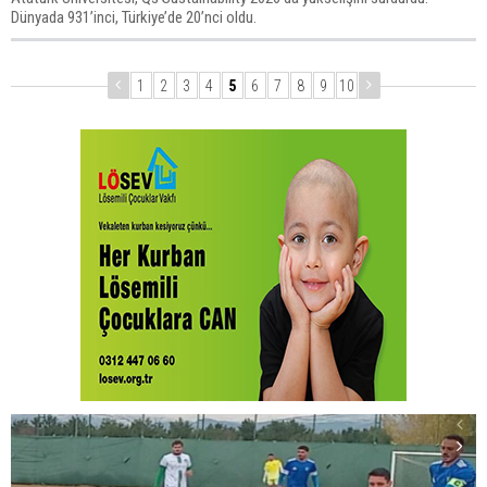
Dünyada 931’inci, Türkiye’de 20’nci oldu.
1
2
3
4
5
6
7
8
9
10