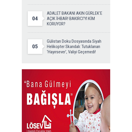
ADALET BAKANI AKIN GÜRLEK'E
04
AÇIK İHBAR! BAKIRCI'YI KİM
KORUYOR?
Gülistan Doku Dosyasında Siyah
05
Helikopter Skandalı: Tutuklanan
'Hayırsever', Valiyi Geçemedi!