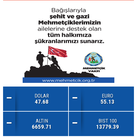
DOLAR
EURO
47.68
55.13
ALTIN
BIST 100
6659.71
13779.39