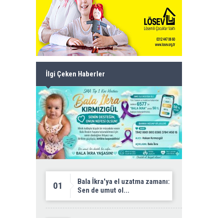
İlgi Çeken Haberler
Bala İkra'ya el uzatma zamanı:
01
Sen de umut ol...