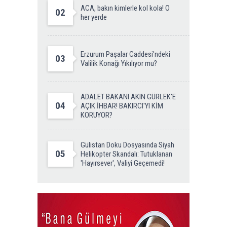
ACA, bakın kimlerle kol kola! O
02
her yerde
Erzurum Paşalar Caddesi'ndeki
03
Valilik Konağı Yıkılıyor mu?
ADALET BAKANI AKIN GÜRLEK'E
04
AÇIK İHBAR! BAKIRCI'YI KİM
KORUYOR?
Gülistan Doku Dosyasında Siyah
05
Helikopter Skandalı: Tutuklanan
'Hayırsever', Valiyi Geçemedi!