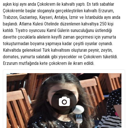
aşkın kişi aynı anda Çokokrem ile kahvaltı yaptı. En tatlı sabahlar
Çokokremle başlar sloganıyla gerçekleştirilen kahvaltı Erzurum,
Trabzon, Gaziantep, Kayseri, Antalya, İzmir ve İstanbulda aynı anda
başlandı. Atlama Kulesi Otelinde düzenlenen kahvaltıya 250 kişi
katıldı. Tiyatro oyuncusu Kamil Gülerin sunuculuğunu üstlendiği
davette çocuklarla ailelerin keyifli zaman geçirmesi için yumurta
tokuşturmadan boyama yapmaya kadar çeşitli oyunlar oynandı.
Kahvaltıda geleneksel Türk kahvaltısını oluşturan peynir, zeytin,
domates, yumurta salatalık gibi yiyecekler ve Çokokrem tüketildi.
Erzurum mutfağında kete çokokrem ile ikram edildi.