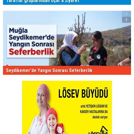
Taraftar gruplarından Uçar'a ziyaret
Seydikemer'de Yangın Sonrası Seferberlik