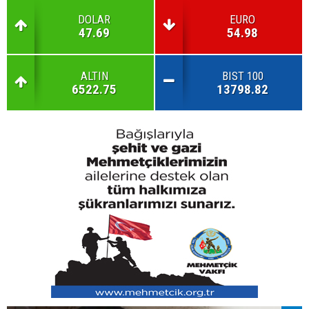
DOLAR
EURO
47.69
54.98
ALTIN
BIST 100
6522.75
13798.82