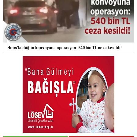
Hınıs'ta düğün konvoyuna operasyon: 540 bin TL ceza kesildi!