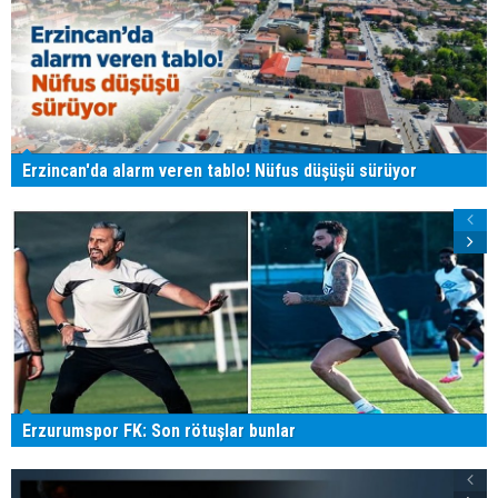
Erzincan'da alarm veren tablo! Nüfus düşüşü sürüyor
Erzurumspor FK: Son rötuşlar bunlar