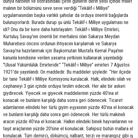
dünya harbinin ve sonrasındaki çetin günlerin derin yeisi içinde millet
malının bir bölümünü seve seve verdiği “Tekâlif-i Milliye”
uygulamasından başka varlıklı şahıslar da orduya önemli bağışlarda
bulunuyorlardı. Burada durup şu ünlü Tekâlif-i Milliye uygulaması ne
idi? Onu da bir kere daha hatırlayalım. Tekâlif-i Milliye Emirleri,
Kurtuluş Savaşı'nın önemli bir merhalesi olan Sakarya Meydan
Muharebesi öncesi ordunun ihtiyacını karşılamak ve Sakarya
Savaşı'na hazırlanmak için Başkomutan Mustafa Kemal Paşa'nın
kanunla kendisine verilen yasama yetkisini kullanarak yayınladığı
"Ulusal Yükümlülük Emirleridir." “Tekâlif-i Milliye” emirleri 7 Ağustos
1921'de yayınlandı. On maddedir. Bu maddeler şöyledir: “Her ilçede
bir tane Tekâlif-i Milliye Komisyonu kurulacak. Halk, elindeki silah ve
cephaneyi 3 gün içinde orduya teslim edecek. Her aile bir askeri
giydirecek. Yiyecek ve giyecek maddelerinin yüzde 40'ına el
konacak ve bunların karşılığı daha sonra geri ödenecek. Ticaret
adamlarının elindeki her türlü giyim eşyasının yüzde 40'ına el konacak
ve bunların karşılığı daha sonra geri ödenecek. Her türlü makineli
aracın yüzde 40'ına el konacak. Halkın elindeki binek hayvanlarının ve
taşıt araçlarının yüzde 20'sine el konulacak. Sahipsiz bütün mallara el
konulacak. Tüm demirci, dökümcü, nalbant, terzi ve marangoz gibi iş