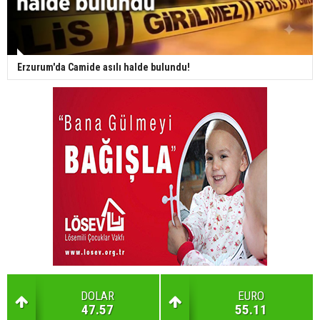
Erzurum'da Camide asılı halde bulundu!
DOLAR
EURO
47.57
55.11