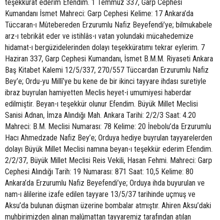
teşekkürat ederim Efendim. 1 Temmuz 337, Garp Cephesi
Kumandanı İsmet Mahreci: Garp Cephesi Kelime: 17 Ankara’da
Tüccaran-ı Mûtebereden Erzurumlu Nafiz Beyefendi’ye; bilmukabele
arz-ı tebrikât eder ve istihlâs-ı vatan yolundaki mücahedemize
hidamat-ı bergüzidelerinden dolayı teşekküratımı tekrar eylerim. 7
Haziran 337, Garp Cephesi Kumandanı, İsmet B.M.M. Riyaseti Ankara
Baş Kitabet Kalemi 12/5/337, 270/557 Tüccardan Erzurumlu Nafiz
Bey’e; Ordu-yu Millî’ye bu kene de bir ikinci tayyare ihdası suretiyle
ibraz buyrulan hamiyetten Meclis heyet-i umumiyesi haberdar
edilmiştir. Beyan-ı teşekkür olunur Efendim. Büyük Millet Meclisi
Sanisi Adnan, İmza Alındığı Mah. Ankara Tarihi: 2/2/3 Saat: 4.20
Mahreci: B.M. Meclisi Numarası: 78 Kelime: 20 İnebolu’da Erzurumlu
Hacı Ahmedzade Nafiz Bey’e; Orduya hediye buyrulan tayyarelerden
dolayı Büyük Millet Meclisi namına beyan-ı teşekkür ederim Efendim.
2/2/37, Büyük Millet Meclisi Reis Vekili, Hasan Fehmi. Mahreci: Garp
Cephesi Alındığı Tarih: 19 Numarası: 871 Saat: 10,5 Kelime: 80
Ankara’da Erzurumlu Nafiz Beyefendi’ye; Orduya ihda buyurulan ve
nam-ı âlilerine izafe edilen tayyare 13/5/37 tarihinde uçmuş ve
Aksu’da bulunan düşman üzerine bombalar atmıştır. Ahiren Aksu’daki
muhbirimizden alınan malûmattan tayyaremiz tarafından atılan