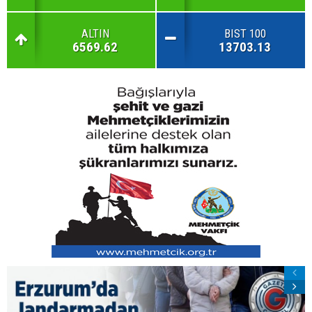
ALTIN
BIST 100
6569.62
13703.13