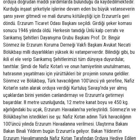
orduya doğrudan maddi yardımlarda bulunduğu da kaydedilmektedir.
Kurduğu inşaat şirketiyle işlerine devam eden bu büyük vatanseverin
şansı yaver gitmedi ve mali durumu kötüleştiği için Erzurum’a geri
döndü. Erzurum Ticaret Odası Başkanı seçildi. Girdiği şeker koması
sonucu 1946 yılında öldü. Herkesin tanıdığı Ünlü kalp cerrahı ve
Sarıkamış Şehitleri Dayanışma Grubu Başkanı Prof. Dr. Bingür
Sönmez ile Erzurum Koruma Derneği Vakfı Başkanı Avukat Necati
Bölükbaşı milli duyarlılıkları yüksek iki vatanperverdir. Bilindiği gibi, bu
ikili el ele verip Sarıkamış Şehitlerimizi tüm dünyaya duyurdular,
tanıttılar. Şimdi de Nafiz Kotan’ı ve onun hamiyetinin unutulmaması,
hatırasının yaşatılması için yürüttükleri bir projenin sonuna geldiler.
Sönmez ve Bölükbaşı, Türk havacılığının 100’üncü yılı şerefine, Nafiz
Kotan’ın satın alarak orduya verdiği Kurtuluş Savaşı’nda yer almış
uçaklardan birini yeniden canlandırmayı ve Erzurum’a getirmeyi
başardılar. 8 metre uzunluğunda, 12 metre kanat boyu ve 450 kg.
ağırlığındaki bu uçak, Erzurum Havaalanı’na yerleştirildi. Sönmez’in ve
Bölükbaşı’nın istedikleri ise şu: Nafiz Kotan adının Türk havacılığının
100’üncü yılında Erzurum Havaalanına verilmesi. Ulaştırma Bakanı
Bakan Binali Yıldırım bugün Erzurum’a geliyor. Bakan Yıldırım’ın
Erzurum Havalimanında Nafiz Kotan Tarafından Orduya Hediye Edilen