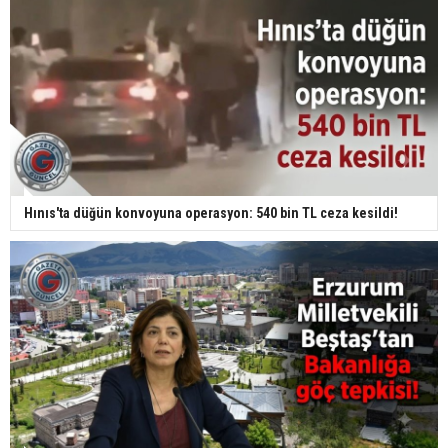
Hınıs'ta düğün konvoyuna operasyon: 540 bin TL ceza kesildi!