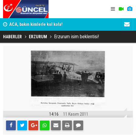
n
ACA, bakın kimlerle kol kola!
Erzurumspo
Erzurum isim beklentisi!
HABERLER
ERZURUM
14:16
11 Kasım 2011