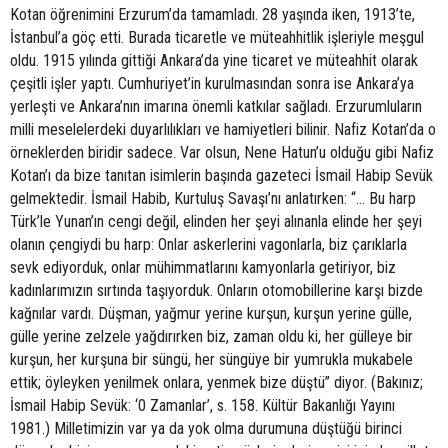
Kotan öğrenimini Erzurum’da tamamladı. 28 yaşında iken, 1913’te,
İstanbul’a göç etti. Burada ticaretle ve müteahhitlik işleriyle meşgul
oldu. 1915 yılında gittiği Ankara’da yine ticaret ve müteahhit olarak
çeşitli işler yaptı. Cumhuriyet’in kurulmasından sonra ise Ankara’ya
yerleşti ve Ankara’nın imarına önemli katkılar sağladı. Erzurumluların
milli meselelerdeki duyarlılıkları ve hamiyetleri bilinir. Nafiz Kotan’da o
örneklerden biridir sadece. Var olsun, Nene Hatun’u olduğu gibi Nafiz
Kotan’ı da bize tanıtan isimlerin başında gazeteci İsmail Habip Sevük
gelmektedir. İsmail Habib, Kurtuluş Savaşı’nı anlatırken: “... Bu harp
Türk’le Yunan’ın cengi değil, elinden her şeyi alınanla elinde her şeyi
olanın çengiydi bu harp: Onlar askerlerini vagonlarla, biz çarıklarla
sevk ediyorduk, onlar mühimmatlarını kamyonlarla getiriyor, biz
kadınlarımızın sırtında taşıyorduk. Onların otomobillerine karşı bizde
kağnılar vardı. Düşman, yağmur yerine kurşun, kurşun yerine gülle,
gülle yerine zelzele yağdırırken biz, zaman oldu ki, her gülleye bir
kurşun, her kurşuna bir süngü, her süngüye bir yumrukla mukabele
ettik; öyleyken yenilmek onlara, yenmek bize düştü” diyor. (Bakınız;
İsmail Habip Sevük: ‘0 Zamanlar’, s. 158. Kültür Bakanlığı Yayını
1981.) Milletimizin var ya da yok olma durumuna düştüğü birinci