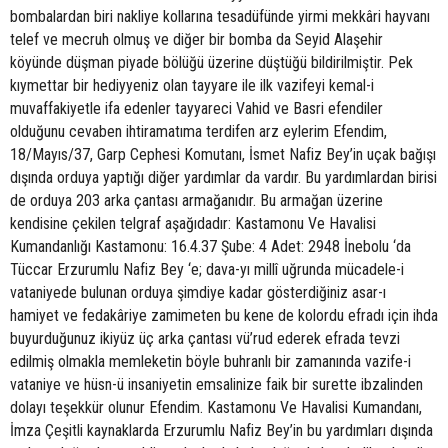
bombalardan biri nakliye kollarına tesadüfünde yirmi mekkâri hayvanı
telef ve mecruh olmuş ve diğer bir bomba da Seyid Alaşehir
köyünde düşman piyade bölüğü üzerine düştüğü bildirilmiştir. Pek
kıymettar bir hediyyeniz olan tayyare ile ilk vazifeyi kemal-i
muvaffakiyetle ifa edenler tayyareci Vahid ve Basri efendiler
olduğunu cevaben ihtiramatıma terdifen arz eylerim Efendim,
18/Mayıs/37, Garp Cephesi Komutanı, İsmet Nafiz Bey’in uçak bağışı
dışında orduya yaptığı diğer yardımlar da vardır. Bu yardımlardan birisi
de orduya 203 arka çantası armağanıdır. Bu armağan üzerine
kendisine çekilen telgraf aşağıdadır: Kastamonu Ve Havalisi
Kumandanlığı Kastamonu: 16.4.37 Şube: 4 Adet: 2948 İnebolu ‘da
Tüccar Erzurumlu Nafiz Bey ‘e; dava-yı millî uğrunda mücadele-i
vataniyede bulunan orduya şimdiye kadar gösterdiğiniz asar-ı
hamiyet ve fedakâriye zamimeten bu kene de kolordu efradı için ihda
buyurduğunuz ikiyüz üç arka çantası vü’rud ederek efrada tevzi
edilmiş olmakla memleketin böyle buhranlı bir zamanında vazife-i
vataniye ve hüsn-ü insaniyetin emsalinize faik bir surette ibzalinden
dolayı teşekkür olunur Efendim. Kastamonu Ve Havalisi Kumandanı,
İmza Çeşitli kaynaklarda Erzurumlu Nafiz Bey’in bu yardımları dışında