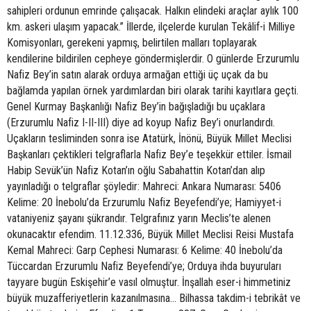
sahipleri ordunun emrinde çalışacak. Halkın elindeki araçlar aylık 100
km. askeri ulaşım yapacak.” İllerde, ilçelerde kurulan Tekâlif-i Milliye
Komisyonları, gerekeni yapmış, belirtilen malları toplayarak
kendilerine bildirilen cepheye göndermişlerdir. O günlerde Erzurumlu
Nafiz Bey’in satın alarak orduya armağan ettiği üç uçak da bu
bağlamda yapılan örnek yardımlardan biri olarak tarihi kayıtlara geçti.
Genel Kurmay Başkanlığı Nafiz Bey’in bağışladığı bu uçaklara
(Erzurumlu Nafiz I-II-III) diye ad koyup Nafiz Bey’i onurlandırdı.
Uçakların tesliminden sonra ise Atatürk, İnönü, Büyük Millet Meclisi
Başkanları çektikleri telgraflarla Nafiz Bey’e teşekkür ettiler. İsmail
Habip Sevük’ün Nafiz Kotan’ın oğlu Sabahattin Kotan’dan alıp
yayınladığı o telgraflar şöyledir: Mahreci: Ankara Numarası: 5406
Kelime: 20 İnebolu’da Erzurumlu Nafiz Beyefendi’ye; Hamiyyet-i
vataniyeniz şayanı şükrandır. Telgrafınız yarın Meclis’te alenen
okunacaktır efendim. 11.12.336, Büyük Millet Meclisi Reisi Mustafa
Kemal Mahreci: Garp Cephesi Numarası: 6 Kelime: 40 İnebolu’da
Tüccardan Erzurumlu Nafiz Beyefendi’ye; Orduya ihda buyuruları
tayyare bugün Eskişehir’e vasıl olmuştur. İnşallah eser-i himmetiniz
büyük muzafferiyetlerin kazanılmasına... Bilhassa takdim-i tebrikât ve