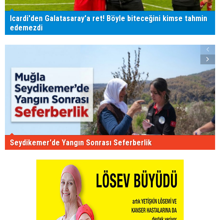
Icardi'den Galatasaray'a ret! Böyle biteceğini kimse tahmin
edemezdi
Seydikemer'de Yangın Sonrası Seferberlik