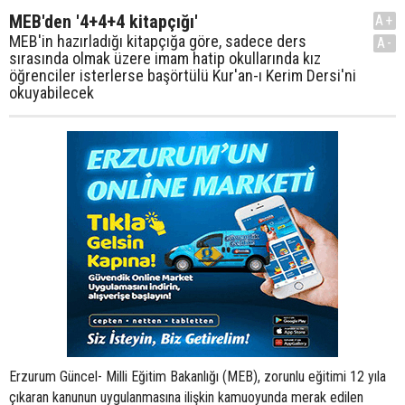
MEB'den '4+4+4 kitapçığı'
A+
MEB'in hazırladığı kitapçığa göre, sadece ders
A-
sırasında olmak üzere imam hatip okullarında kız
öğrenciler isterlerse başörtülü Kur'an-ı Kerim Dersi'ni
okuyabilecek
Erzurum Güncel- Milli Eğitim Bakanlığı (MEB), zorunlu eğitimi 12 yıla çıkaran kanunun uygulanmasına ilişkin kamuoyunda merak edilen soruları yanıtlamak için '4+4+4 kitapçığı' hazırladı. Bakanlığın 'www.meb.gov.tr' internet adresinde yayımlanan kitapçıkta, yaşla, okul öncesi eğitimle, mesleki ve teknik eğitime yönlendirmeyle, müfredatla, seçmeli derslerle ve öğretmenlerle ilgili pek çok konuda soru-cevap şeklinde bilgi veriliyor. 58 sorunun bulunduğu kitapçıkta, Milli Eğitim Bakanı Ömer Dinçer'in de önsözü yer alıyor. Dünya genelindeki uygulamalara bakıldığında, temel eğitim sürecini tek bir aşamada düzenlemek yerine, öğrencilerin yaş grupları ve fiziksel özellikleri temelinde bir kademelendirmenin tercih edildiğinin görüldüğünü belirten Dinçer, 'Bu kapsamda öğrencilerin yaş grupları ve bireysel farklılıklarını dikkate almayan 8 yıllık kesintisiz eğitimle ülkemizin en önemli zenginliği olan genç nüfusu bilgi toplumunun gerektirdiği bilgi ve becerilerle donatmanın mümkün olmadığından hareketle eğitim sistemimizde yeni bir yapılanmaya gidilmiştir' ifadesi kullandı. Dinçer, kamuoyunda 4 4 4 olarak bilinen ve zorunlu eğitimi 12 yıla çıkaran kanunla eğitim sisteminde başlayan yeni dönemin iki temel amacından birinin toplumun ortalama eğitim süresini yükseltmek, diğerinin ise eğitim sisteminin bireylerin ilgi, ihtiyaç ve yeteneklerinin gerektirdiği yönlendirmeyi mümkün kılacak şekilde düzenlenmesi olduğunu vurguladı. Getirilen yenilikleri öğretmenlerimize, yöneticilerimize, eğitim camiasına ve kamuoyuna en doğru şekilde aktarmak üzere, merak edilen hususların '12 Yıl Zorunlu Eğitim, Sorular - Cevaplar' başlığı altında toplandığını belirten Dinçer, yapılan bu çalışmanın, yeni eğitim düzenlemesi hakkında zihinlerde beliren soruları aydınlatacağı belirtti. İlköğretim 8. sınıfta okuyanlar eğitim sisteminden ayrılmayacak Yeni düzenlemeyle, ortaokullardaki temel dersler dışındaki seçimlik derslerin, öğrencinin veya ebeveyninin isteğine ve tercihine bağlı olarak alabilme 'esnekliği' getirildiğinin belirtildiği kitapçıkta, böylece bireylerin demokratik hak ve taleplerine sınırlama değil, aksine sağlanan esneklikle bu hak ve taleplerin kullanılmasına imkan tanındığı vurgulandı. 20122013 öğretim yılında 30 Eylül 2012 tarihi itibarıyla 5 yaşını tamamlayacak olan çocukların ilkokul 1. sınıf öğrencisi olarak kayıt yaptıracakları anımsatılarak, şu anda ilköğretim 5, 6 ve 7. sınıflarda okuyan çocukların ise yine aynı ilköğretim okullarında okumaya devam edecekleri kaydedildi. 4. sınıfta okuyan öğrencilerin ise artık ilköğretim 5. sınıf değil, ortaokul öğrencisi olacakları, ancak sınıf numaralarında kesinti ve yeniden başlama söz konusu olmayacağından 5. sınıf öğrencisi olmaya devam edeceklerinin ifade edildiği kitapçıkta, ilköğretim 8. sınıfta okuyan öğrencilerin ise eğitim sisteminden ayrılamayacakları ve zorunlu eğitimlerine devam edecekleri belirtildi. Bu öğrencilerin 20122013 öğretim yılında lise 1 (9. sınıf) öğrencisi olarak öğrenimlerine devam etmelerinin zorunlu olduğunun altı çizildi. Talim ve Terbiye Kurulu'nun hangi derslerin zorunlu dersler, hangi derslerin seçimlik dersler olacağını belirleyeceği ifade edilerek, ancak kanunda yer alan hüküm gereği ayrıca ortaokullar ile imam hatip ortaokullarında farklı programlar arasında tercihe imkan verecek şekilde bu belirlemeyi yapacağı kaydedildi. Yine ortaokullar ile imam hatip ortaokullarında öğrencilerin ilgi ve tercihlerine göre seçimlik derslerin de oluşturulacağı vurgulandı. Okul öncesi eğitime başlama yaşında herhangi bir değişiklik yok Yeni sisteme göre ilkokul 4. sınıfı tamamlayan çocukların ya imam hatip ortaokullarına ya da diğer ortaokullara gidebileceği belirtilerek, genel ortaokullar ile imam hatip ortaokullarında okutulacak zorunlu dersler ile isteğe bağlı seçmeli olan Kur'an-ı Kerim ve Hz. Peygamberin Hayatı derslerinde herhangi bir farkın olmayacağı, sadece diğer seçmeli derslerde farklılıkların oluşabileceği belirtildi. Kitapçıkta, 'Kanun yeterince tartışıldı mı?' sorusuna ilişkin TBMM Milli Eğitim, Kültür, Gençlik ve Spor Komisyonu'ndaki çalışmalar süresince konuyla ilgili tüm sivil toplum örgütleri ve akademik çevrelerin görüş ve önerileri alınmak üzere dinlendiği belirtilerek, uygun olanların metne yansıtıldığı, genel kurul çalışmaları süresince de toplumdaki tartışmaların, değerlendirmelerin, önerilerin dikkate alınarak bazı değişikliklerin gerçekleştirildiği kaydedildi. 'Niçin medya ve sivil toplum örgütleri bu konuya bu kadar olumsuz yaklaşıyorlar' sorusu ise şöyle yanıtlanıyor: 'Bu düzenlemeye karşı çıkışları iki temel nedene dayandırabiliriz. Birincisinde ideolojik bir bakış vardır. Böyle düşünenler, bireysel ve kültürel farklılıkları bir potada eriterek tek tip insan yetiştirmek alışkanlığından vazgeçemiyorlar. Dünyayla rekabet etmek gibi bir amaç taşımıyorlar. İkinci neden ise bilgi eksikliği, yapılan değişikliğin objektif bir şekilde ve çok yönlü değerlendirilememesidir. Eğitim ile ilgili konularda bilimsel yeterliliği bulunmayan ve düzenlemeden habersiz ama kategorik olarak belirli bir taraf içinde olanların eleştirileri gerçeği yansıtmamaktadır.' Okul öncesi eğitime başlama yaşında herhangi bir değişikliğin olmadığının belirtildiği kitapçıkta, yeni sistem gerçekleştirilmeden önce 3772 ay arasındaki çocukların okul öncesi eğitime gittiği, şimdi de yine 36 ayını tamamlamış çocukların okul öncesi eğitime başlayabilecekleri kaydedildi. 30 Eylül 2012 tarihi itibarıyla 37-66 ay arasındaki çocukların anaokulunda veya uygulama sınıflarında, 48-66 ay arasındaki çocukların ise ana sınıflarında okul öncesi eğitim almalarının sağlanacağının altı çizildi. Okullara kayıtlar nasıl yapılacak? 2012-2013 eğitim ve öğretim yılı için 30 Eylül 2012 tarihi itibarıyla 66. ayını tamamlayacak çocuklar olan 30 Eylül 2007 tarihinde ve öncesinde doğmuş öğrencilerin okul kayıt işlemlerinin e-okul sistemi üzerinden merkezi sistemle yapılacağı ifade edilerek, 'Ancak, yaşça kayıt hakkı elde etmemiş olduğu halde fiziki ve ruhi gelişim yönünden hazır olduğu düşünülen 61-66 ay arasındaki çocuklar da velisinin yazılı isteği üzerine ilkokul eğitimine yönlendirilebilir' denildi. Kitapçığa göre, gelecek eğitim öğretim yılı için 30 Eylül 2012 tarihi itibarıyla 66. ayını dolduranların (30 Eylül 2007 ve öncesinde doğanların) ilkokul birinci sınıf kayıtları e-okul sistemi üzerinden adrese dayalı veri tabanından alınan bilgilerle otomatik olarak yapılacak. Velilerin kayıt ile ilgili yapacakları herhangi bir işlem olmayacak. 2011-2012 eğitim ve öğretim yılında ilköğretim 4. sınıfta okuyan ve bir üst sınıfa geçen öğrencilerin 2012-2013 eğitim ve öğretim yılında ortaokul 1. sınıfa kayıtları e-okul sistemi üzerinden merkezi olarak yapılacak. Yani eğitim bölgelerinde ilkokul ve ortaokul olarak belirlenen okullara kayıt sistemi sadece ilkokullara yeni kayıt olacak 1. sınıflar ile ortaokullarda 5. sınıf öğrencilerinin tamamı için e-okul sisteminden yapılacak. Ancak 2012-2013 eğitim ve öğretim yılında eğitim öğretime başlamış olan imam hatip ortaokulları varsa bu okullara devam etmek isteyen 5. sınıf öğrencilerinin kayıtları velileri tarafından bu okullara yapılacak. Dolayısıyla bu çocukların imam hatip ortaokullarına kayıtları yapıldığında e-okul sisteminden kaydının yapıldığı ortaokuldan kaydı düşülecek. Bütün ortaokullara geçiş, herhangi bir sınava tabii olmaksızın e-okul sisteminden merkezi olarak adrese dayalı nüfus kayıt sistemi verilerine göre yapılacak. Eylül 2012 tarihi itibarıyla uygulanacak olan yeni eğitim sisteminde imam hatip ortaokullarının sadece 5. sınıflarına öğrencileri alınacak. İmam hatip ortaokullarında uygulanacak olan öğretim programlarının (Kuran-ı Kerim ve Hz. Peygamberin Hayatı gibi) uygulanmasında bütünlüğün sağlanması için bu uygulama gerekli olacak. Bu nedenle ortaokulların (ilköğretim okullarının) ara sınıflarında okuyan öğrencilerin imam hatip ortaokullarına geçişi mümkün olmayacak. Ayrıca, 222 sayılı İlköğretim ve Eğitim Kanunu'na eklenen geçici 11. maddeye göre bu maddenin yayımı tarihinde ilköğretim kurumlarının 5, 6, 7, ve 8. sınıflarında eğitim görenler eğitimlerini bu kurumlarda tamamlayacak. Yabancı okullar ortaokul açamayacak 2011-2012 eğitim ve öğretim yılında 8. sınıfta okuyan öğrencilerden Seviye Belirleme Sınavı (SBS) ve özel yetenek sınavı sonuçlarına göre öğrenci alan ortaöğretim kurumlarından herhangi birine yerleşemeyen öğrenciler ile bu sınava katılmayan öğrencilerin tamamının ilçe yöneticilerin koordinasyon ve takibi sonucunda tercihleri ve kapasite imkanları çerçevesinde genel liselere, imam hatip liselerine, mesleki ve teknik liselere kayıt yaptırmaları sağlanacak ve bu e-okul sisteminden takip edilecek. Bu kanun hükmü doğrultusunda yabancı okullar ortaokul açamayacaklar. Özel Türk okulları ise bağımsız ortaokul açabilecek. 'Seviye Belirleme Sınavlarına (SBS) devam edilecek mi' 'Seviye Belirleme Sınavlarına (SBS) devam edilecek mi' sorusu, yakın zamanda sınav sisteminde önemli değişikliklerin olmayacağı şeklinde yanıtlandı. Uzun dönemde lise eğitiminde okul çeşitliliği yerine program çeşitliliği esas olacağından bu sınavların eleme, sıralama ve yerleştirme amaçlı olması yerine, programlardaki kazanımların ölçülmesi ve değerlendirilmesi amaçlı yapılmasının öngörüldüğü bildirildi. Kitapçıkta, 'Bu sistem lise ve üniversite giriş sınavlarında nasıl değişiklikler getirecek' sorusuna ise 'Sınav sistemlerinde kısa sürede herhangi bir değişiklik beklenmemelidir. Zaten ilkokulu bitiren öğrencilerin ortaokullara devam etmesinde herhangi bir değişiklik söz konusu olmayacaktır. Ortaokulu bitiren öğrencilerin liselere devamı konusunda ise birkaç yıl daha Seviye Belirleme Sınavına (SBS) göre bir seçme süreci devam edecektir' denildi. Şu anda sistemde genel ortaöğretim kurumları olarak genel liseler, Anadolu liseleri, fen liseleri, sosyal bilimler liseleri, Anadolu öğretmen liseleri, güzel sanatlar ve spor liselerinin bulunduğu anımsatılarak, iki öğretim yılı boyunca uygulamaya devam edilen genel liselerin Anadolu liselerine dönü