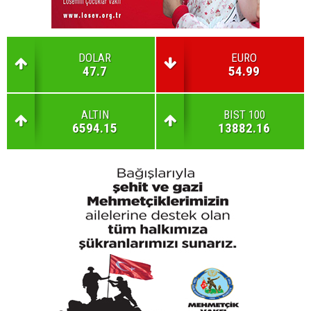
DOLAR
EURO
47.7
54.99
ALTIN
BIST 100
6594.15
13882.16