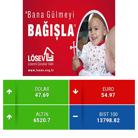
DOLAR
EURO
47.69
54.97
ALTIN
BIST 100
6520.7
13798.82