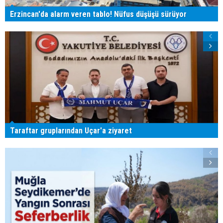
Erzincan'da alarm veren tablo! Nüfus düşüşü sürüyor
Taraftar gruplarından Uçar'a ziyaret