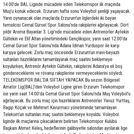
14.00’de BAL Liginde mücadele eden Telekomspor ilk maçında
Muş’u konuk edecek. Erzurum hafta sonu Voleybol şenliği yaşayacak.
Yarın oynanacak olan maçlarda Erzurum’un liglerdeki iki bayan
temsilcisi Cemal Gürsel Spor Salonu’nda rakiplerini ağırlayacak. Dört
yıldır Aroma Bayanlar 3. Ligi’nde mücadele eden Antrenörler Aytekin
Gültekin ve Elif Altan yönetimindeki Gençlikspor, yarın saat 12.00’da
Cemal Gürsel Spor Salonu’nda Adana İdman Yurduspor ile karşı
karşıya gelecek. Zorlu maç öncesinde Erzurum’un mavi-beyazlı
sultanları hazırlıklarını tamamlayarak maç saatini beklemeye
koyulurken, Antrenör Aytekin Gültekin, rakiplerini Adana’ya eli boş
göndereceklerini ve rövanşı rakiplerine vermeyeceklerini söyledi.
TELEKOMSPOR BAL’DA SİFTAH YAPACAK Bu sezon Bölgesel
Amatör Lig(BAL)’den Voleybol Ligine giren Erzurum Telekomspor
ise yarın saat 14.00’da Cemal Gürsel Spor Salonu’nda Muş Voleybol’u
ağırlayacak. Bu zorlu maç için hazırlıklarını Antrenörler Yavuz Yurttaş,
Ragıp Koçak ve Mehmet Kavurmacı yönetiminde tamamlayan
Telekom’un sultanları maç saatini beklemeye koyuldu. Voleybol
liginde ilk maçlarına çıkacaklarını belirten Telekomspor Kulübü
Başkanı Ahmet Keleş, hedeflerinin galibiyetle salondan ayrılarak lige