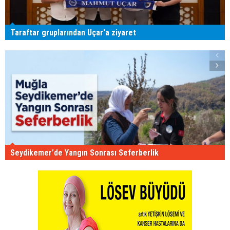
Taraftar gruplarından Uçar'a ziyaret
Seydikemer'de Yangın Sonrası Seferberlik