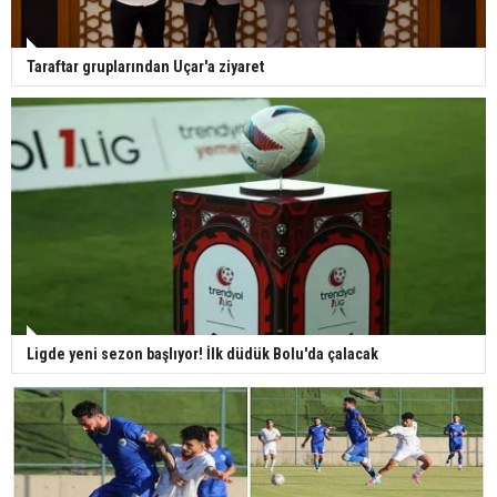
Taraftar gruplarından Uçar'a ziyaret
Ligde yeni sezon başlıyor! İlk düdük Bolu'da çalacak