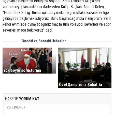
üç puanla başlamak olduğunu söyledi. Zorlu rakipleri Muş’a set
vermemeyi planladıklarını ifade eden Kulüp Başkanı Ahmet Keleş,
“Hedefimiz 3. Lig. Bunun için de yarınki maçı mutlaka kazanarak lige
galibiyetle başlamak istiyoruz. Bunu başaracağımıza inanıyorum. Yarın
kendi evimizde oynayacağımız maçta tüm voleybol severleri ve spor
severleri maça bekliyoruz” dedi.
Önceki ve Sonraki Haberler
Yok böyle soruşturma
Özel Şampiyona Şubat'ta
HABERE
YORUM KAT