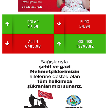
DOLAR
EURO
47.59
54.94
ALTIN
BIST 100
6485.98
13798.82